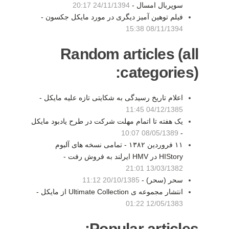
سوپربال امسال -
24/11/1394 20:17
فیلم توهین آمیز دیگری در مورد مایکل جکسون -
08/11/1394 15:38
Random articles (all
categories):
اعلام تاریخ رسیدگی به شکایتی تازه علیه مایکل -
04/12/1385 11:45
یک هفته تا اتمام مهلت شرکت در طرح یادبود مایکل
08/05/1389 10:07
-
۱۱ فروردین ۱۳۸۲ - تمامی نسخه های آلبوم
HIStory در HMV ایرلند به فروش رفت -
13/03/1382 21:01
سحر (سحر) -
20/10/1385 11:12
انتشار مجموعه ی Ultimate Collection از مایکل -
12/05/1383 01:22
Popular articles: