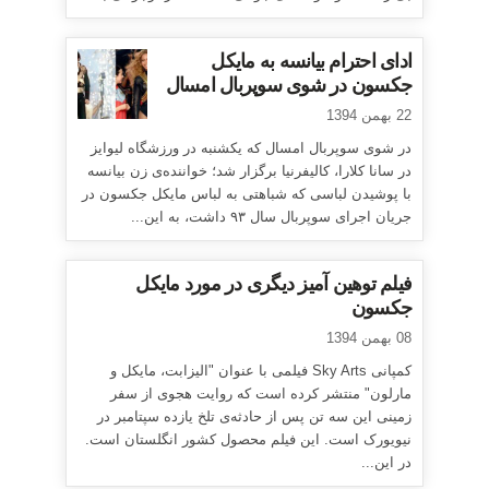
ادای احترام بیانسه به مایکل
جکسون در شوی سوپربال امسال
22 بهمن 1394
در شوی سوپربال امسال که یکشنبه در ورزشگاه لیوایز
در سانا کلارا، کالیفرنیا برگزار شد؛ خواننده‌ی زن بیانسه
با پوشیدن لباسی که شباهتی به لباس مایکل جکسون در
جریان اجرای سوپربال سال ۹۳ داشت، به این...
فیلم توهین آمیز دیگری در مورد مایکل
جکسون
08 بهمن 1394
کمپانی Sky Arts فیلمی با عنوان "الیزابت، مایکل و
مارلون" منتشر کرده است که روایت هجوی از سفر
زمینی این سه تن پس از حادثه‌ی تلخ یازده سپتامبر در
نیویورک است. این فیلم محصول کشور انگلستان است.
در این...