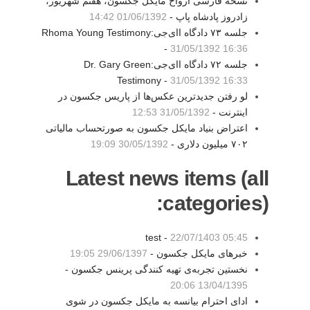
نسخه فارسی ارواح مایکل جکسون، هفتم شهریور،
زادروز پادشاه پاپ -
01/06/1392 14:42
جلسه ۷۳ دادگاه اای‌جی:Rhoma Young Testimony
-
31/05/1392 16:36
جلسه ۷۲ دادگاه اای‌جی:Dr. Gary Green
Testimony -
31/05/1392 16:33
لو رفتن جدیدترین عکس‌ها از پاریس جکسون در
اینترنت -
31/05/1392 12:53
اعتراض بنیاد مایکل جکسون به صورتحساب مالیاتی
۷۰۲ میلیون دلاری -
30/05/1392 19:09
Latest news items (all
categories):
test -
22/07/1403 05:45
خبرهای مایکل جکسون -
29/06/1397 19:05
نخستین تجربه‌ی تهیه کنندگی پرینس جکسون -
13/04/1395 20:06
ادای احترام بیانسه به مایکل جکسون در شوی