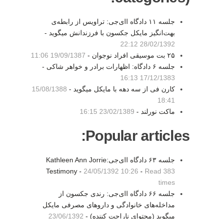
جلسه ۱۱ دادگاه اای‌جی: تراویس از رابطه‌ی
بهت‌انگیز مایکل جکسون با فرزندانش میگوید -
28/02/1392 22:12
۲۵ بت موسیقی افراد نوجوان -
19/09/1387 11:06
جلسه ۶ دادگاه: اظهارات برادر و خواهر شاکی -
17/12/1383 16:13
کارن فی از سه دهه با مایکل میگوید -
15/08/1388
18:41
ماکت نورلند -
23/02/1389 16:15
Popular articles:
جلسه ۶۳ دادگاه اای‌جی:Kathleen Ann Jorrie
Testimony -
24/05/1392 10:26
-
Read 383
times
جلسه ۶۶ دادگاه اای‌جی: رندی جکسون از
مداخله‌های خانوادگی و داروهای مصرفی مایکل
میگوید (محتوای ناراحت کننده) -
23/06/1392