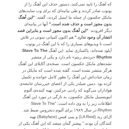
که آهنگ را تایید نمی‌کنند، دستور حذف این آهنگ را از
یوتوب صادر کردند و طی بیانیه‌ای که برای وب سایت‌های
مایکل جکسون از جمله ما ایمیل کردند، گفتند:
"این آهنگ
بدون مجوز است و حذف شده است."
آنها در بیانیه‌ای
دیگر افزودند:
"این آهنگ بدون مجوز است و بنابراین قصد
انتشار آن وجود ندارد."
هم اکنون کمپانی سونی در تلاش
است تا ویدیوهای بسیاری را که با این آهنگ در یوتوب
آپلود شده‌اند، پاکسازی نماید. این آهنگ
Slave To The
Rhythm
«برده‌ی ریتم» نام دارد و یکی از منتشر
نشده‌های مایکل جکسون است. نسخه‌ی آکاپلای این آهنگ
هرگز منتشر نشده است. گفته شده است که مایکل در
زمان حیات‌اش این آهنگ را بطور کامل خوانده و تکمیل
کرده بود. دمین شیلدز یکی از اعضای خبررسان جامعه‌ی
هواداران می‌گوید که رادنی جرکینز، تهیه کننده‌ی آلبوم
اینوینسیبل مایکل جکسون، به تازگی در مورد این آهنگ
اطلاعات زیر را به وی داده است: "Slave To The
Rhythm در سال ۱۹۸۹ برای آلبوم دنجروس ضبط شد.
ال‌ای رید (LA Reid)‌ و بیبی فیس (Babyface) تهیه
کنندگان آن بودند." پیشتر گمان میشد که این آهنگ یکی از