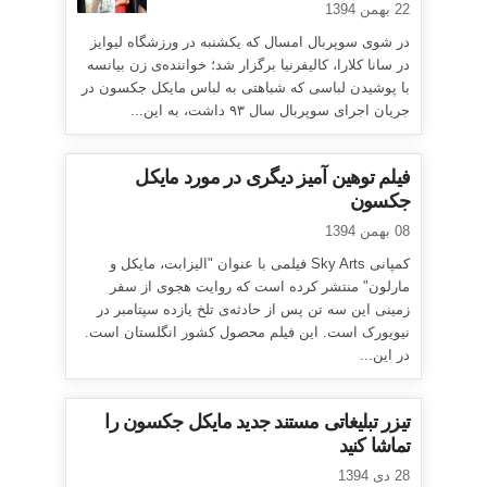
22 بهمن 1394
در شوی سوپربال امسال که یکشنبه در ورزشگاه لیوایز
در سانا کلارا، کالیفرنیا برگزار شد؛ خواننده‌ی زن بیانسه
با پوشیدن لباسی که شباهتی به لباس مایکل جکسون در
جریان اجرای سوپربال سال ۹۳ داشت، به این...
فیلم توهین آمیز دیگری در مورد مایکل
جکسون
08 بهمن 1394
کمپانی Sky Arts فیلمی با عنوان "الیزابت، مایکل و
مارلون" منتشر کرده است که روایت هجوی از سفر
زمینی این سه تن پس از حادثه‌ی تلخ یازده سپتامبر در
نیویورک است. این فیلم محصول کشور انگلستان است.
در این...
تیزر تبلیغاتی مستند جدید مایکل جکسون را
تماشا کنید
28 دی 1394