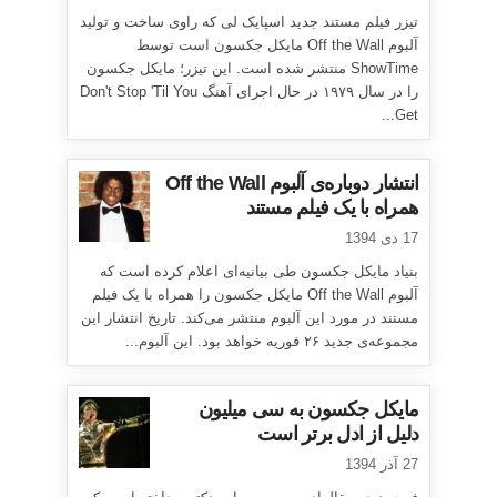
تیزر فیلم مستند جدید اسپایک لی که راوی ساخت و تولید
آلبوم Off the Wall مایکل جکسون است توسط
ShowTime منتشر شده است. این تیزر؛ مایکل جکسون
را در سال ۱۹۷۹ در حال اجرای آهنگ Don't Stop 'Til You
Get...
انتشار دوباره‌ی آلبوم Off the Wall
همراه با یک فیلم مستند
17 دی 1394
بنیاد مایکل جکسون طی بیانیه‌ای اعلام کرده است که
آلبوم Off the Wall مایکل جکسون را همراه با یک فیلم
مستند در مورد این آلبوم منتشر می‌کند. تاریخ انتشار این
مجموعه‌ی جدید ۲۶ فوریه خواهد بود. این آلبوم...
مایکل جکسون به سی میلیون
دلیل از ادل برتر است
27 آذر 1394