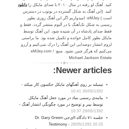
کنید. آهنگ لو رفته در سال ۲۰۱۰ با صدای مایکل را
دانلود
کنید. (این آهنگ به شکل گسترده در یوتوب در دسترس
است.) eMJey: امیدواریم اگر این آهنگ روزی بطور
رسمی به شکل تک‌آهنگ یا در آلبوم منتشر گردد، فقط و
فقط صدای پادشاه در آن شنیده شود. این آهنگ توسط
مایکل بطور کامل خوانده و تکمیل شده بود. ما براستی
لزوم انتشار دوصدایی این آهنگ را درک نمی‌کنیم و آرزو
می‌کنیم که هرگز چنین نشود. منبع: eMJey.com /
Michael Jackson Estate
Newer articles:
تیمبلند بر روی آهنگهای مایکل جکسون کار میکند -
30/05/1392 10:41
بیانیه‌ی رسمی بنیاد در مورد جعل آهنگ مایکل
توسط بیبر و توضیح در مورد چگونگی انتشار آهنگ -
29/05/1392 10:37
جلسه ۷۱ دادگاه اای‌جی:Dr. Gary Green
Testimony -
28/05/1392 20:25