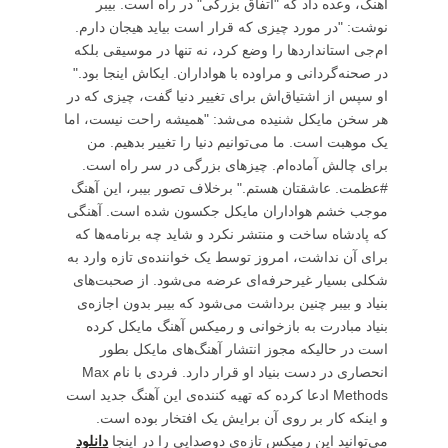
آهنگ، وعده‌ داد که "اتفاق بزرگی" در راه است. بیبر
نوشت: "در مورد چیزی که قرار است بیاید هیجان دارم.
ام‌جی استانداردها را وضع کرد، نه تنها در موسیقی بلکه
در صحنه‌گردانی و مراوده با هواداران. ایکاش اینجا بود."
او سپس از اشتیاق‌اش برای تغییر دنیا گفت، چیزی که در
هر سخن مایکل شنیده می‌شد: "همیشه راحت نیست، اما
یک موهبت است. ما می‌توانیم دنیا را تغییر بدهیم. من
برای چالش آماده‌ام. چیزهای بزرگی در سر راه است.
#عظمت. عاشقتان هستم." برخلاف تصور بیبر، این آهنگ
موجب خشم هواداران مایکل جکسون شده است. آهنگی
که پادشاه ساخت و منتشر نکرد و شاید چه برنامه‌ها که
برای آن نداشت، امروز توسط یک خواننده‌ی تازه وارد به
شکلی بسیار غیرحرفه‌ای عرضه می‌شود. از صحبت‌های
بنیاد و بیبر چنین برداشت می‌شود که بیبر بدون اجازه‌ی
بنیاد مبادرت به بازخوانی و رمیکس آهنگ مایکل کرده
است در حالیکه مجوز انتشار آهنگ‌های مایکل بطور
انحصاری در دست بنیاد او قرار دارد. فردی با نام Max
Methods ادعا کرده که تهیه کننده‌ی این آهنگ جدید است
و اینکه کار بر روی آن برایش یک افتخار بوده است.
می‌توانید این رمیکس تازه‌ی دوصدایی را در اینجا
دانلود