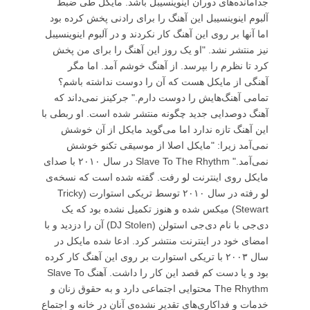
جدامانده‌های دوران اینوینسیبل باشد. مایکل طی ضبط
آلبوم اینوینسیبل این آهنگ را برای رادنی پخش کرده بود
اما آنها بر روی این آهنگ کار نکردند و در آلبوم اینوینسیبل
نیز منتشر نشد. "او یک روز این آهنگ را برای من پخش
کرد تا نظرم را بپرسد. از آهنگ خوشم آمد. اما مگر
آهنگی از مایکل هست که آن را دوست نداشته باشم؟
تمامی آهنگ‌هایش را دوست دارم." جرکینز نمی‌داند که
آهنگ دوصدایی جدید چگونه منتشر شده است. او ربطی با
این آهنگ تازه ندارد اما می‌گوید مایکل از آن خوشش
نمی‌آمد زیرا: "مایکل اصلا از موسیقی تکنو خوشش
نمی‌آمد." Slave To The Rhythm در سال ۲۰۱۰ با صدای
مایکل روی اینترنت لو رفت. گفته شده است که نسخه‌ی
لو رفته در سال ۲۰۱۰ توسط تریکی استوارت (Tricky
Stewart) میکس شده و هنوز تکمیل نشده بود که یک
دی‌جی با نام دی‌جی استولن (DJ Stolen) آن را دزدید و با
امضای خود در اینترنت منتشر کرد. ادعا شده مایکل در
سال ۲۰۰۳ با تریکی استوارت بر روی این آهنگ کار کرده
بود و یا دست کم قصد این کار را داشت. آهنگ Slave To
The Rhythm محتوایی اجتماعی دارد و به حقوق زنان و
خدمات و فداکاری‌های تقدیر نشده‌ی آنان در خانه و اجتماع