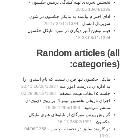
نخستین تجربه‌ی تهیه کنندگی پرینس جکسون -
13/04/1395 20:06
ادای احترام بیانسه به مایکل جکسون در شوی
سوپربال امسال -
24/11/1394 20:17
فیلم توهین آمیز دیگری در مورد مایکل جکسون -
08/11/1394 15:38
Random articles (all
categories):
مايكل جكسون تنها فردي نيست كه تام اسندون را
به اداره ي نادرست امور مته -
16/08/1383 22:41
جلسه ۵ انتخاب هیئت منصفه -
05/12/1383 00:26
اجرای تاریخی نخستین مونواک بر روی دی‌وی‌دی
منتشر می‌شود -
12/05/1393 19:35
گزارش پیرس مورگان از تابلوهای هنری مایکل
جکسون -
28/02/1391 16:17
دو کارمند سابق در تحقیقات پلیس -
04/06/1388
10:01