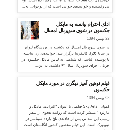
خواننده‌ی رپ Omer Bhatti "O-Bee" رقم زده است. او-
بی رقصنده و خواننده‌ی جوانی است که از نوجوانی به...
ادای احترام بیانسه به مایکل
جکسون در شوی سوپربال امسال
22 بهمن 1394
در شوی سوپربال امسال که یکشنبه در ورزشگاه لیوایز
در سانا کلارا، کالیفرنیا برگزار شد؛ خواننده‌ی زن بیانسه
با پوشیدن لباسی که شباهتی به لباس مایکل جکسون در
جریان اجرای سوپربال سال ۹۳ داشت، به این...
فیلم توهین آمیز دیگری در مورد مایکل
جکسون
08 بهمن 1394
کمپانی Sky Arts فیلمی با عنوان "الیزابت، مایکل و
مارلون" منتشر کرده است که روایت هجوی از سفر
زمینی این سه تن پس از حادثه‌ی تلخ یازده سپتامبر در
نیویورک است. این فیلم محصول کشور انگلستان است.