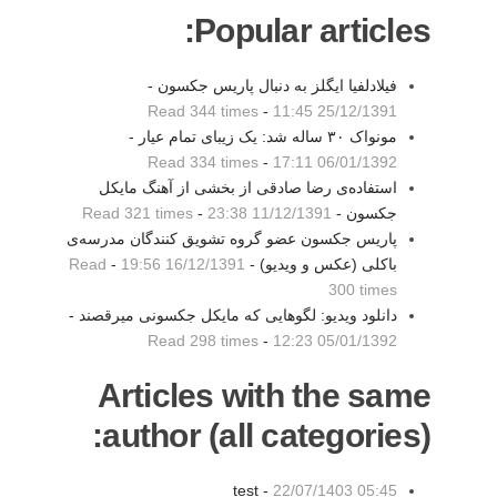
Popular articles:
فیلادلفیا ایگلز به دنبال پاریس جکسون -
Read 344 times
-
25/12/1391 11:45
مونواک ۳۰ ساله شد: یک زیبای تمام عیار -
Read 334 times
-
06/01/1392 17:11
استفاده‌ی رضا صادقی از بخشی از آهنگ مایکل
جکسون -
11/12/1391 23:38
-
Read 321 times
پاریس جکسون عضو گروه تشویق کنندگان مدرسه‌ی
باکلی (عکس و ویدیو) -
16/12/1391 19:56
-
Read
300 times
دانلود ویدیو: لگوهایی که مایکل جکسونی میرقصند -
Read 298 times
-
05/01/1392 12:23
Articles with the same
author (all categories):
test -
22/07/1403 05:45