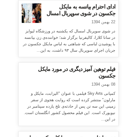
ادای احترام بیانسه به مایکل
جکسون در شوی سوپربال امسال
22 بهمن 1394
در شوی سوپربال امسال که یکشنبه در ورزشگاه لیوایز
در سانا کلارا، کالیفرنیا برگزار شد؛ خواننده‌ی زن بیانسه
با پوشیدن لباسی که شباهتی به لباس مایکل جکسون در
جریان اجرای سوپربال سال ۹۳ داشت، به این...
فیلم توهین آمیز دیگری در مورد مایکل
جکسون
08 بهمن 1394
کمپانی Sky Arts فیلمی با عنوان "الیزابت، مایکل و
مارلون" منتشر کرده است که روایت هجوی از سفر
زمینی این سه تن پس از حادثه‌ی تلخ یازده سپتامبر در
نیویورک است. این فیلم محصول کشور انگلستان است.
در این...