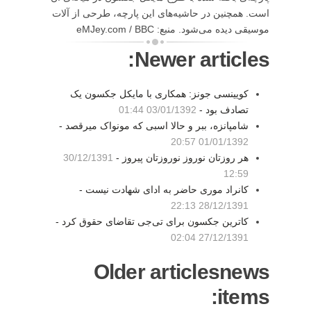
است. همچنین در حاشیه‌های این پارچه، طرحی از آلات
موسیقی دیده می‌شود. منبع: eMJey.com / BBC
Newer articles:
کویینسی جونز: همکاری با مایکل جکسون یک
تصادف بود -
03/01/1392 01:44
شامپانزه، ببر و حالا اسبی که مونواک میرقصد -
01/01/1392 20:57
هر روزتان نوروز نوروزتان پیروز -
30/12/1391
12:59
کانراد موری حاضر به ادای شهادت نیست -
28/12/1391 22:13
کاترین جکسون برای تی‌جی تقاضای حقوق کرد -
27/12/1391 02:04
Older articlesnews
items: