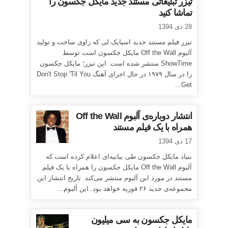
تیزر تبلیغاتی مستند جدید مایکل جکسون را
تماشا کنید
28 دی 1394
تیزر فیلم مستند جدید اسپایک لی که راوی ساخت و تولید
آلبوم Off the Wall مایکل جکسون است توسط
ShowTime منتشر شده است. این تیزر؛ مایکل جکسون
را در سال ۱۹۷۹ در حال اجرای آهنگ Don't Stop 'Til You
Get...
انتشار دوباره‌ی آلبوم Off the Wall
همراه با یک فیلم مستند
17 دی 1394
بنیاد مایکل جکسون طی بیانیه‌ای اعلام کرده است که
آلبوم Off the Wall مایکل جکسون را همراه با یک فیلم
مستند در مورد این آلبوم منتشر می‌کند. تاریخ انتشار این
مجموعه‌ی جدید ۲۶ فوریه خواهد بود. این آلبوم...
مایکل جکسون به سی میلیون