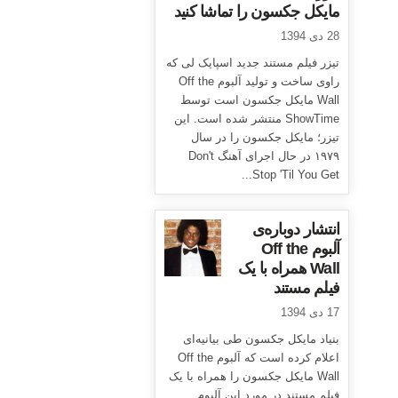
مایکل جکسون را تماشا کنید
28 دی 1394
تیزر فیلم مستند جدید اسپایک لی که
راوی ساخت و تولید آلبوم Off the
Wall مایکل جکسون است توسط
ShowTime منتشر شده است. این
تیزر؛ مایکل جکسون را در سال
۱۹۷۹ در حال اجرای آهنگ Don't
Stop 'Til You Get...
انتشار دوباره‌ی
آلبوم Off the
Wall همراه با یک
فیلم مستند
17 دی 1394
بنیاد مایکل جکسون طی بیانیه‌ای
اعلام کرده است که آلبوم Off the
Wall مایکل جکسون را همراه با یک
فیلم مستند در مورد این آلبوم