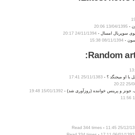
ن -
13/04/1395 20:06
شوی سوپربال امسال -
24/11/1394 20:17
سون -
08/11/1394 15:38
Random artic
ل با او ميجنگد ؟ -
25/11/1383 17:41
25/08/
، جونز و پرینس خواننده (روزآوری شد) -
15/01/1392 19:48
1
Read 344 times
-
25/12/1391 1
Read 334 times
-
06/01/1392 17:11