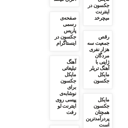
جکسون در
اینترنت
میچرخد
صفحه‌ی
رسمی
پاریس
رقص
جکسون در
جمعیت سه
اینستاگرام
هزار نفری
مردگان
ژاپنی با
آهنگ
آهنگ تریلر
تبلیغاتی
مایکل
مایکل
جکسون
جکسون
برای
نوشابه‌ی
مایکل
پپسی روی
جکسون
اینترنت لو
همچنان
رفت
پردرآمدترین
است