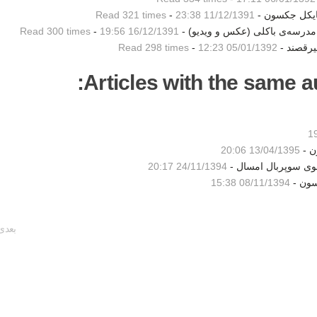
مایکل جکسون -
11/12/1391 23:38
-
Read 321 times
درسه‌ی باکلی (عکس و ویدیو) -
16/12/1391 19:56
-
Read 300 times
یرقصند -
05/01/1392 12:23
-
Read 298 times
Articles with the same au
ن -
13/04/1395 20:06
شوی سوپربال امسال -
24/11/1394 20:17
سون -
08/11/1394 15:38
بعدی