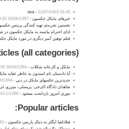
test -
22/07/1403 05:45
خبرهای مایکل جکسون -
29/06/1397 19:05
نخستین تجربه‌ی تهیه کنندگی پرینس جکسو
ادای احترام بیانسه به مایکل جکسون در 
فیلم توهین آمیز دیگری در مورد مایکل جک
les (all categories):
مایکل و کارخانه شکلات -
30/04/1384 13:30
آيا دادستان تام اسندون به خاطر عقايد مايك
جديدترين عكسهاي مايكل در دبي -
1384 20:22
شاهدان دادگاه اای‌جی: پریسلی، میزرو، لی
موری امروز بازداشت میشود -
4/11/1388 11:56
Popular articles:
فیلادلفیا ایگلز به دنبال پاریس جکسون -
1:45
مونواک ۳۰ ساله شد: یک زیبای تمام عیار -