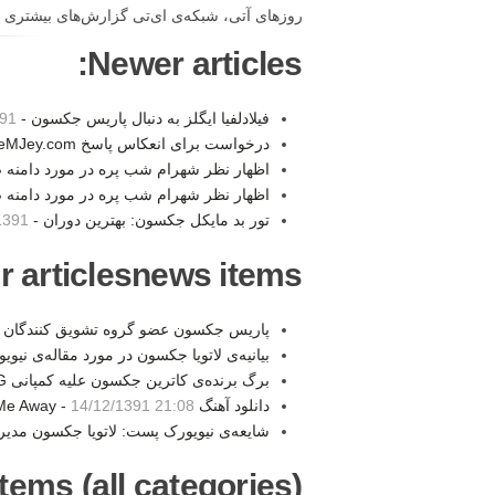
روزهای آتی، شبکه‌ی ای‌تی گزارش‌های بیشتری را در همی
Newer articles:
فیلادلفیا ایگلز به دنبال پاریس جکسون -
1:45
درخواست برای انعکاس پاسخ eMJey.com به سخنان آقای شب پره در آکادمی گوگوش -
اظهار نظر شهرام شب پره در مورد دامنه ص
اظهار نظر شهرام شب پره در مورد دامنه
تور بد مایکل جکسون: بهترین دوران -
 21:11
r articlesnews items:
پاریس جکسون عضو گروه تشویق کنندگان م
بیانیه‌ی لاتویا جکسون در مورد مقاله‌ی نی
برگ برنده‌ی کاترین جکسون علیه کمپانی AEG رو شد -
دانلود آهنگ Take Me Away -
14/12/1391 21:08
شایعه‌ی نیویورک پست: لاتویا جکسون مدی
tems (all categories):