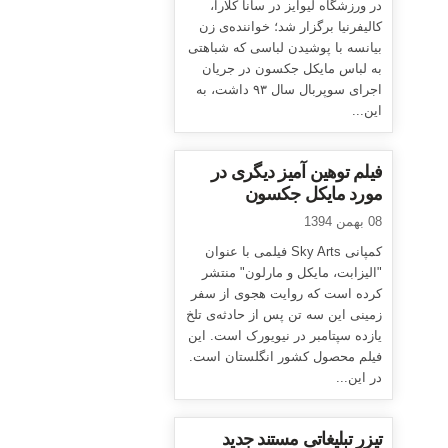
در ورزشگاه لیوایز در سانا کلارا،
کالیفرنیا برگزار شد؛ خواننده‌ی زن
بیانسه با پوشیدن لباسی که شباهتی
به لباس مایکل جکسون در جریان
اجرای سوپربال سال ۹۳ داشت، به
این...
فیلم توهین آمیز دیگری در
مورد مایکل جکسون
08 بهمن 1394
کمپانی Sky Arts فیلمی با عنوان
"الیزابت، مایکل و مارلون" منتشر
کرده است که روایت هجوی از سفر
زمینی این سه تن پس از حادثه‌ی تلخ
یازده سپتامبر در نیویورک است. این
فیلم محصول کشور انگلستان است.
در این...
تیزر تبلیغاتی مستند جدید