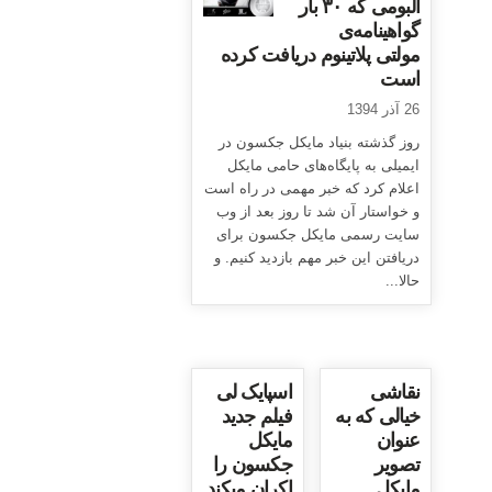
آلبومی که ۳۰ بار
گواهینامه‌ی
مولتی پلاتینوم دریافت کرده
است
26 آذر 1394
روز گذشته بنیاد مایکل جکسون در
ایمیلی به پایگاه‌های حامی مایکل
اعلام کرد که خبر مهمی در راه است
و خواستار آن شد تا روز بعد از وب
سایت رسمی مایکل جکسون برای
دریافتن این خبر مهم بازدید کنیم. و
حالا...
نقاشی
اسپایک لی
خیالی که به
فیلم جدید
عنوان
مایکل
تصویر
جکسون را
مایکل
اکران میکند