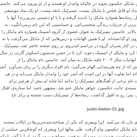
 مایکل جکسون شوند در حالیکه وامدار او هستند و از او پیروی می‌کنند. جاستی
عداد او قابل قیاس با مایکل نیست. تیمبرلیک نابغه نیست، او یک نماد موسیقی
ه‌ها همواره مایکل را نادیده گرفته و یا با او دشمنی می‌ورزند؟ آنها با
ه بردن از جزئیات زندگی شخصی‌اش، و حساسیتی که این نام برمی‌انگیزد، به
بالاتر. جاستین تیمبرلیک به عنوان عضوی از گروه انسینک همواره نام مایکل را 
روی او گذاشته‌اند. او با همین الهامات و درس‌هایی که از مایکل می‌گرفت پا به
در کنار پسران گروه در مراسم ام‌تی‌وی بر روی صحنه حاضر شد، تیمبرلیک
دا کرد و مایکل از انسینک دعوت کرد تا در جشن مدیسون اسکوئر گاردن در سال
۲۰۰۱ در کنار او و برادرانش اجرا کنند. اما وقتی اتهامات سال ۲۰۰۳ علیه مایکل به میان آمد، جاستین نام مایکل را از
ه از چه هنرمندانی الهام می‌گیرد، نام افراد دیگری را بر زبان می‌آورد. آشر
اند اما تفاوت آنها در این است که آشر خود را وامدار مایکل می‌داند و در هر
م برخی از آهنگ‌های تیمبرلیک را بدانند اما شاید او بیش از هرچیز برای
سینه‌ی جانت جکسون، خواهر مایکل ختم شد، مشهور باشد. اما ستاره‌ی اقبال
، بیبر؛ رو به افول گذاشت. رسانه‌ها از تیمبرلیک دست شسته و برای تاج
‌ی پاپ یاد می‌کنند. اپرا وینفری که یکی از شناخته‌شده‌ترین‌ها در ایالات متحده
از نام مایکل جکسون وام گرفت. طی سالها اپرا وینفری که کوچکترین حمایتی از
ار برده است. جدیدترین مورد آن به همین مصاحبه برمی‌گردد. اپرا با گفتن اینکه