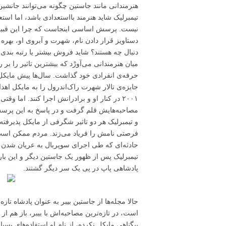
هنرمندانی مانند جاستین چگونه می‌توانند جانشین
تیمبرلیک شاید هنرمند بااستعدادی باشد، اما است
نیست. پرسش اساسی اینجاست که چرا این قبیل رسان
دستاویز قرار دادن نام، شهرت و آبروی او، بهر
دنبال چه هستند؟ شاید فروش بیشتر یا رتبه بندی 
میان هنرمندانی می‌آورْد که بیشترین تاثیر را بر 
حرفه‌ی انفرادی خود گذاشت. سال‌ها پیش مایکل 
جایزه‌ی تالار شهرت راک‌اندرول را به مایکل اه
مصاحبه‌هایش قلم گرفت و در پاسخ به این پرسش ک
و تیمبرلیک هر دو تاثیر شگرفی از مایکل پذیرفته‌
فرصتی نامش را فریاد می‌زند. مردم ممکن است نا
حادثه‌ای که طی اجرای سوپربال به عریان شدن 
تیمبرلیک پس از ظهور یک جاستین دیگر و این بار
پادشاهی پاپ در پی یک سر دیگر گشتند.
حالا مجله‌ها از جاستین بیبر به عنوان پادشاه تازه
است، در تازه‌ترین مصاحبه‌اش با بیبر، باز هم 
بیگناهی مایکل نکرده، از نام او استفاده‌های بسی