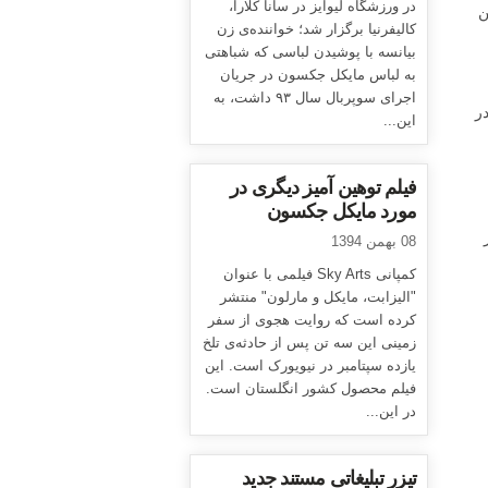
در ورزشگاه لیوایز در سانا کلارا،
ن
کالیفرنیا برگزار شد؛ خواننده‌ی زن
بیانسه با پوشیدن لباسی که شباهتی
به لباس مایکل جکسون در جریان
اجرای سوپربال سال ۹۳ داشت، به
در
این...
فیلم توهین آمیز دیگری در
مورد مایکل جکسون
08 بهمن 1394
کمپانی Sky Arts فیلمی با عنوان
"الیزابت، مایکل و مارلون" منتشر
کرده است که روایت هجوی از سفر
زمینی این سه تن پس از حادثه‌ی تلخ
یازده سپتامبر در نیویورک است. این
فیلم محصول کشور انگلستان است.
در این...
تیزر تبلیغاتی مستند جدید