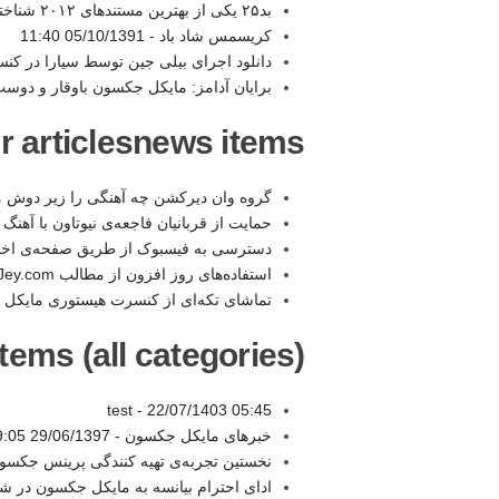
بد۲۵ یکی از بهترین مستندهای ۲۰۱۲ شناخته شد -
کریسمس شاد باد -
05/10/1391 11:40
دانلود اجرای بیلی جین توسط سیارا در کنس
برایان آدامز: مایکل جکسون باوقار و دوست
r articlesnews items:
گروه وان دیرکشن چه آهنگی را زیر دوش 
حمایت از قربانیان فاجعه‌ی نیوتاون با آهن
دسترسی به فیسبوک از طریق صفحه‌ی اخب
استفاده‌های روز افزون از مطالب eMJey.com بدون درج منبع -
تماشای تکه‌ای از کنسرت هیستوری مایکل 
tems (all categories):
test -
22/07/1403 05:45
خبرهای مایکل جکسون -
29/06/1397 19:05
نخستین تجربه‌ی تهیه کنندگی پرینس جکسو
ادای احترام بیانسه به مایکل جکسون در 