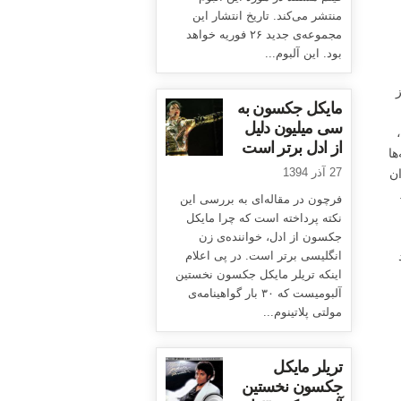
منتشر می‌کند. تاریخ انتشار این
مجموعه‌ی جدید ۲۶ فوریه خواهد
بود. این آلبوم...
ز
مایکل جکسون به
سی میلیون دلیل
از ادل برتر است
ها
27 آذر 1394
ان
فرچون در مقاله‌ای به بررسی این
نکته پرداخته است که چرا مایکل
جکسون از ادل، خواننده‌ی زن
انگلیسی برتر است. در پی اعلام
اینکه تریلر مایکل جکسون نخستین
آلبومیست که ۳۰ بار گواهینامه‌ی
مولتی پلاتینوم...
تریلر مایکل
جکسون نخستین