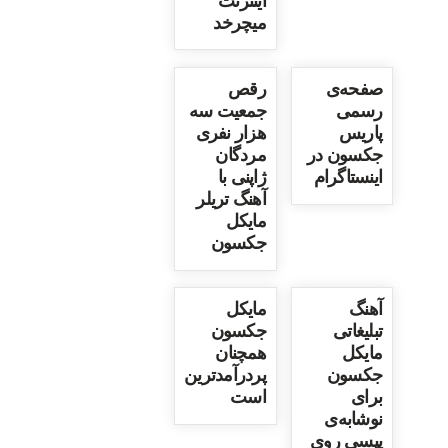
اینترنت
میچرخد
صفحه‌ی
رقص
رسمی
جمعیت سه
پاریس
هزار نفری
جکسون در
مردگان
اینستاگرام
ژاپنی با
آهنگ تریلر
مایکل
جکسون
آهنگ
مایکل
تبلیغاتی
جکسون
مایکل
همچنان
جکسون
پردرآمدترین
برای
است
نوشابه‌ی
پپسی روی