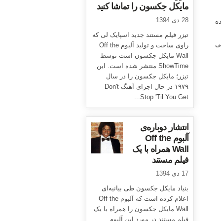
مایکل جکسون را تماشا کنید
28 دی 1394
ه
تیزر فیلم مستند جدید اسپایک لی که
ی
راوی ساخت و تولید آلبوم Off the
Wall مایکل جکسون است توسط
ShowTime منتشر شده است. این
تیزر؛ مایکل جکسون را در سال
۱۹۷۹ در حال اجرای آهنگ Don't
Stop 'Til You Get...
انتشار دوباره‌ی
آلبوم Off the
Wall همراه با یک
فیلم مستند
17 دی 1394
بنیاد مایکل جکسون طی بیانیه‌ای
اعلام کرده است که آلبوم Off the
Wall مایکل جکسون را همراه با یک
فیلم مستند در مورد این آلبوم