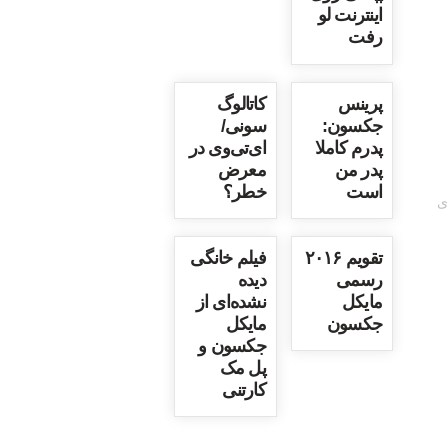
اینترنت لو
رفت
پرینس
کاتالوگ
جکسون:
سونی/
پدرم کاملا
ای‌تی‌وی در
پدر من
معرض
است
خطر؟
ی
تقویم ۲۰۱۶
فیلم خانگی
رسمی
دیده
مایکل
نشده‌ای از
جکسون
مایکل
جکسون و
پل مک
کارتنی