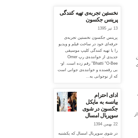
نخستین تجربه‌ی تهیه کنندگی
پرینس جکسون
13 تیر 1395
پرینس جکسون نخستین تجربه‌ی
حرفه‌ای خود در ساخت فیلم و ویدیو
را با تهیه کنندگی کلیپ موسیقی
گان
جدیدی از خواننده‌ی رپ Omer
Bhatti "O-Bee" رقم زده است. او-
ی
بی رقصنده و خواننده‌ی جوانی است
که از نوجوانی به...
ادای احترام
بیانسه به مایکل
جکسون در شوی
از
سوپربال امسال
22 بهمن 1394
در شوی سوپربال امسال که یکشنبه