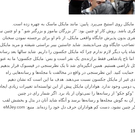
 مایکل روی استیج می‌پرد. پایین: مانند مایکل ماسک به چهره زده است.
باشد. روش کار او چنین بود: "از بزرگان بیاموز و بزرگتر شو." و او چنین نی
نفری بدون پذیرش جایگاه واقعی مایکل، از نام او برای برجسته‌ نمودن سخنان
به تصاحب جایگاه وی می‌اندیشند. شاید جاستین بیبر براستی شیفته و مرید مایکل،
شاه پاپ دیگر لازم ندارم چرا که مایکل جکسون را داریم. شاید سالها بعد رسانه‌
د اما تاج پادشاهی فقط برازنده‌ی یک نفر است و بس: مایکل جکسون! ما به عنو
یکل ناراضی هستیم. همین انگیزه‌ای شد تا یک نظرسنجی در فیسبوک قرار بدهیم.
حمایت کنید. این نظرسنجی در واقع در مخالفت با مجله‌ها و رسانه‌هایی راه
ادی غیر از مایکل جکسون نسبت می‌دهند. هدف ما این است که نشان دهیم
پ دومی وجود ندارد. هواداران مایکل پیش از این توانسته‌اند تغییرات زیادی ایجاد
وکو جکو" از رسانه‌ها را نمی‌توان از یاد برد. اگر شمار رای در چنین
 آن به گوش مجله‌ها و رسانه‌ها برسد و آنگاه شاید آنان در بذل و بخشش لقب
نین نشود، دست کم هواداران حرف دل خود را زده‌اند. منبع: eMJey.com