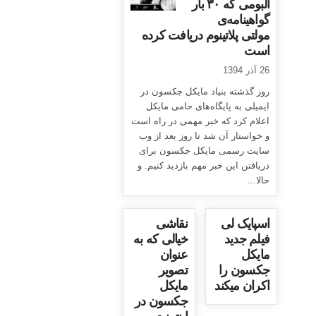
آلبومی که ۳۰ بار
گواهینامه‌ی
مولتی پلاتینوم دریافت کرده
است
26 آذر 1394
روز گذشته بنیاد مایکل جکسون در
ایمیلی به پایگاه‌های حامی مایکل
اعلام کرد که خبر مهمی در راه است
و خواستار آن شد تا روز بعد از وب
سایت رسمی مایکل جکسون برای
دریافتن این خبر مهم بازدید کنیم. و
حالا...
اسپایک لی
نقاشی
فیلم جدید
خیالی که به
مایکل
عنوان
جکسون را
تصویر
اکران میکند
مایکل
جکسون در