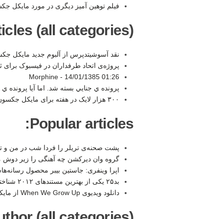
فیلم توهین آمیز دیگری در مورد مایکل جک
les (all categories):
نقد آسوشیتدپرس از آلبوم جدید مایکل جک
پروژه‌ی اتحاد طرفداران در فیسبوک برای 
Morphine -
14/01/1385 01:26
پرونده ي جنايي بسته شد. اما آيا پرونده 
۳۰۰ هزار لایک در هفته برای مایکل جکسون -
Popular articles:
پشت صحنه‌ی تریلر را فردا شب در من و تو 
گروه وان دیرکشن چه آهنگی را زیر دوش 
اپرا وینفری: جاستین بیبر محصول رسانه‌‌ه
بد۲۵ یکی از بهترین مستندهای ۲۰۱۲ شناخته شد -
دانلود ویدیوی When We Grow Up از مایکل جکسون -
thor (all categories):