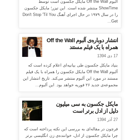
آلبوم Off the Wall مایکل جکسون است توسط
ShowTime منتشر شده است. این تیزر؛ مایکل جکسون
را در سال ۱۹۷۹ در حال اجرای آهنگ Don't Stop 'Til You
Get...
انتشار دوباره‌ی آلبوم Off the Wall
همراه با یک فیلم مستند
17 دی 1394
بنیاد مایکل جکسون طی بیانیه‌ای اعلام کرده است که
آلبوم Off the Wall مایکل جکسون را همراه با یک فیلم
مستند در مورد این آلبوم منتشر می‌کند. تاریخ انتشار این
مجموعه‌ی جدید ۲۶ فوریه خواهد بود. این آلبوم...
مایکل جکسون به سی میلیون
دلیل از ادل برتر است
27 آذر 1394
فرچون در مقاله‌ای به بررسی این نکته پرداخته است که
چرا مایکل جکسون از ادل، خواننده‌ی زن انگلیسی برتر