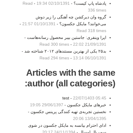
پادشاه پاپ کیست؟ -
02/10/1391 19:34
-
Read
336 times
گروه وان دیرکشن چه آهنگی را زیر دوش
می‌خوانند؟ مایکل جکسون؟ -
01/10/1391 21:57
-
Read 318 times
اپرا وینفری: جاستین بیبر محصول رسانه‌‌هاست -
Read 300 times
-
21/09/1391 22:02
بد۲۵ یکی از بهترین مستندهای ۲۰۱۲ شناخته شد -
Read 294 times
-
06/10/1391 13:14
Articles with the same
author (all categories):
test -
22/07/1403 05:45
خبرهای مایکل جکسون -
29/06/1397 19:05
نخستین تجربه‌ی تهیه کنندگی پرینس جکسون -
13/04/1395 20:06
ادای احترام بیانسه به مایکل جکسون در شوی
سوپربال امسال -
24/11/1394 20:17