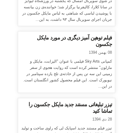
در شوی سوپربال امسال که یکشنبه در ورزشگاه لیوایز
در سانا کلارا، کالیفرنیا برگزار شد؛ خواننده‌ی زن بیانسه
با پوشیدن لباسی که شباهتی به لباس مایکل جکسون در
جریان اجرای سوپربال سال ۹۳ داشت، به این...
فیلم توهین آمیز دیگری در مورد مایکل
جکسون
08 بهمن 1394
کمپانی Sky Arts فیلمی با عنوان "الیزابت، مایکل و
مارلون" منتشر کرده است که روایت هجوی از سفر
زمینی این سه تن پس از حادثه‌ی تلخ یازده سپتامبر در
نیویورک است. این فیلم محصول کشور انگلستان است.
در این...
تیزر تبلیغاتی مستند جدید مایکل جکسون را
تماشا کنید
28 دی 1394
تیزر فیلم مستند جدید اسپایک لی که راوی ساخت و تولید