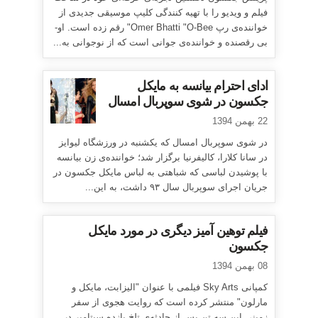
فیلم و ویدیو را با تهیه کنندگی کلیپ موسیقی جدیدی از
خواننده‌ی رپ Omer Bhatti "O-Bee" رقم زده است. او-
بی رقصنده و خواننده‌ی جوانی است که از نوجوانی به...
ادای احترام بیانسه به مایکل
جکسون در شوی سوپربال امسال
22 بهمن 1394
در شوی سوپربال امسال که یکشنبه در ورزشگاه لیوایز
در سانا کلارا، کالیفرنیا برگزار شد؛ خواننده‌ی زن بیانسه
با پوشیدن لباسی که شباهتی به لباس مایکل جکسون در
جریان اجرای سوپربال سال ۹۳ داشت، به این...
فیلم توهین آمیز دیگری در مورد مایکل
جکسون
08 بهمن 1394
کمپانی Sky Arts فیلمی با عنوان "الیزابت، مایکل و
مارلون" منتشر کرده است که روایت هجوی از سفر
زمینی این سه تن پس از حادثه‌ی تلخ یازده سپتامبر در