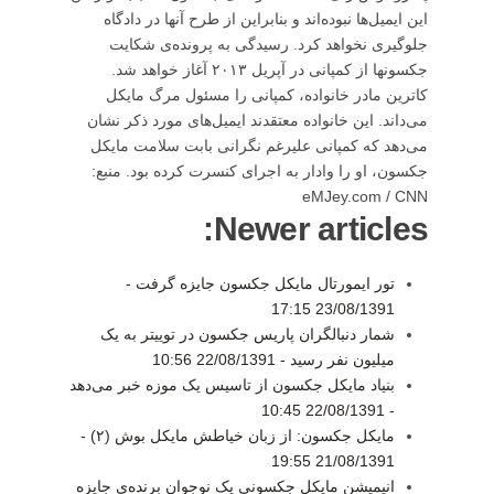
این ایمیل‌ها نبوده‌اند و بنابراین از طرح آنها در دادگاه
جلوگیری نخواهد کرد. رسیدگی به پرونده‌ی شکایت
جکسونها از کمپانی در آپریل ۲۰۱۳ آغاز خواهد شد.
کاترین مادر خانواده، کمپانی را مسئول مرگ مایکل
می‌داند. این خانواده معتقدند ایمیل‌های مورد ذکر نشان
می‌دهد که کمپانی علیرغم نگرانی بابت سلامت مایکل
جکسون، او را وادار به اجرای کنسرت کرده بود. منبع:
eMJey.com / CNN
Newer articles:
تور ایمورتال مایکل جکسون جایزه‌ گرفت -
23/08/1391 17:15
شمار دنبالگران پاریس جکسون در توییتر به یک
میلیون نفر رسید -
22/08/1391 10:56
بنیاد مایکل جکسون از تاسیس یک موزه خبر می‌دهد
22/08/1391 10:45
-
مایکل جکسون: از زبان خیاطش مایکل بوش (۲) -
21/08/1391 19:55
انیمیشن مایکل جکسونی یک نوجوان برنده‌ی جایزه