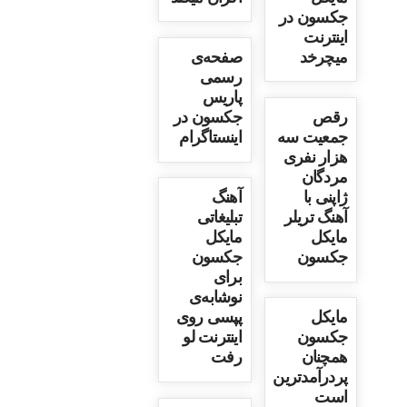
جکسون در
اینترنت
میچرخد
صفحه‌ی
رسمی
پاریس
رقص
جکسون در
جمعیت سه
اینستاگرام
هزار نفری
مردگان
ژاپنی با
آهنگ
آهنگ تریلر
تبلیغاتی
مایکل
مایکل
جکسون
جکسون
برای
نوشابه‌ی
مایکل
پپسی روی
جکسون
اینترنت لو
همچنان
رفت
پردرآمدترین
است