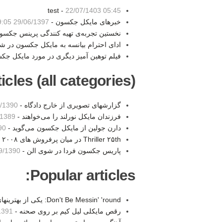
test -
22/07/1403 05:45
خبرهای مایکل جکسون -
29/06/1397 19:05
نخستین تجربه‌ی تهیه کنندگی پرینس جکسو
ادای احترام بیانسه به مایکل جکسون در 
فیلم توهین آمیز دیگری در مورد مایکل جک
les (all categories):
گزارشهای تصویری از خارج دادگاه -
90 15:45
فرزندان مایکل نورلند را می‌خواهند -
9 20:25
دارن جولین از مایکل جکسون می‌گوید -
:50
Thriller ۲۵th در میان پرفروش های ۲۰۰۸ -
پاریس جکسون فردا در شوی الن -
1390 14:44
Popular articles:
Don't Be Messin' 'round: یکی از بهترینهای مایکل جکسون -
رقص مایکلی لیل کیم بر روی صحنه -
 13:05