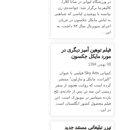
در ورزشگاه لیوایز در سانا کلارا،
کالیفرنیا برگزار شد؛ خواننده‌ی زن
بیانسه با پوشیدن لباسی که شباهتی
به لباس مایکل جکسون در جریان
اجرای سوپربال سال ۹۳ داشت، به
این...
فیلم توهین آمیز دیگری در
مورد مایکل جکسون
08 بهمن 1394
کمپانی Sky Arts فیلمی با عنوان
"الیزابت، مایکل و مارلون" منتشر
کرده است که روایت هجوی از سفر
زمینی این سه تن پس از حادثه‌ی تلخ
یازده سپتامبر در نیویورک است. این
فیلم محصول کشور انگلستان است.
در این...
تیزر تبلیغاتی مستند جدید