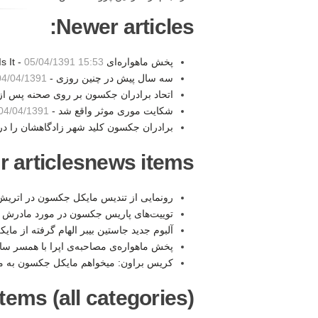
Newer articles:
پخش ماهواره‌ای This Is It -
05/04/1391 15:53
سه سال پیش در چنین روزی -
4/04/1391 23:16
اتحاد برادران جکسون بر روی صحنه پس از
شکایت موری موثر واقع شد -
04/04/1391 11:46
برادران جکسون کلید شهر زادگاهشان را در
r articlesnews items:
رونمایی از تندیس مایکل جکسون در اتریش
توییت‌های پاریس جکسون در مورد مادرش 
آلبوم جدید جاستین بیبر الهام گرفته از م
پخش ماهواره‌ی مصاحبه‌ی اپرا با همسر س
کریس براون: میخواهم مایکل جکسون به من
tems (all categories):