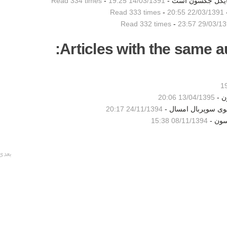
 مایکل جکسون است -
14/03/1391 19:25
-
Read 334 times
-
22/03/1391 20:55
-
Read 333 times
Read 332 times
-
29/03/1391 2
Articles with the same au
ن -
13/04/1395 20:06
شوی سوپربال امسال -
24/11/1394 20:17
سون -
08/11/1394 15:38
بعدی