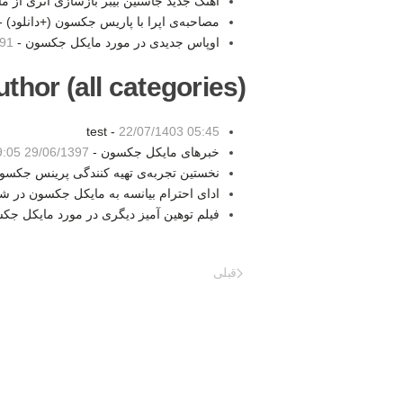
آهنگ جدید جاستین بیبر بازسازی اثری از
مصاحبه‌ی اپرا با پاریس جکسون (+دانلود) 
اوپاس جدیدی در مورد مایکل جکسون -
3:57
thor (all categories):
test -
22/07/1403 05:45
خبرهای مایکل جکسون -
29/06/1397 19:05
نخستین تجربه‌ی تهیه کنندگی پرینس جکسو
ادای احترام بیانسه به مایکل جکسون در 
فیلم توهین آمیز دیگری در مورد مایکل جک
قبلی