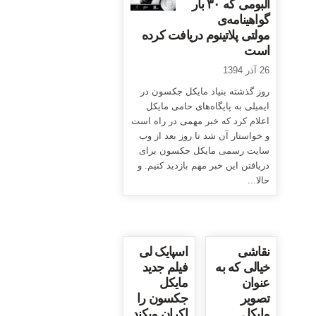
آلبومی که ۳۰ بار
گواهینامه‌ی
مولتی پلاتینوم دریافت کرده
است
26 آذر 1394
روز گذشته بنیاد مایکل جکسون در
ایمیلی به پایگاه‌های حامی مایکل
اعلام کرد که خبر مهمی در راه است
و خواستار آن شد تا روز بعد از وب
سایت رسمی مایکل جکسون برای
دریافتن این خبر مهم بازدید کنیم. و
حالا...
نقاشی
اسپایک لی
خیالی که به
فیلم جدید
عنوان
مایکل
تصویر
جکسون را
مایکل
اکران میکند