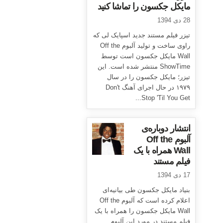
مایکل جکسون را تماشا کنید
28 دی 1394
تیزر فیلم مستند جدید اسپایک لی که
راوی ساخت و تولید آلبوم Off the
Wall مایکل جکسون است توسط
ShowTime منتشر شده است. این
تیزر؛ مایکل جکسون را در سال
۱۹۷۹ در حال اجرای آهنگ Don't
Stop 'Til You Get...
انتشار دوباره‌ی
آلبوم Off the
Wall همراه با یک
فیلم مستند
17 دی 1394
بنیاد مایکل جکسون طی بیانیه‌ای
اعلام کرده است که آلبوم Off the
Wall مایکل جکسون را همراه با یک
فیلم مستند در مورد این آلبوم