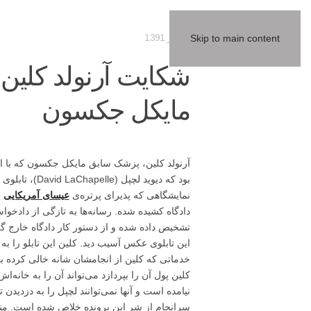
03 تیر 1391
Skip to main content
شکایت آرنولد کلین 
مایکل جکسون
آرنولد کلین، پزشک سابق مایکل جکسون که با ا
بود که دیوید 
نمایشگاهی که پذیرای پرتره‌ی
عیسای آمریکایی
ب
دادگاه کشیده شده. رسانه‌ها به تازگی از دادخوا
تشخیص داده شده و از دستور کار دادگاه خارج گ
این تابلوی عکس آسیب دید. کلین این تابلو را به
خدماتی که کلین از انجامشان شانه خالی کرده ب
کلین پول آن را بپردازد می‌تواند آن را به خانه‌
نیامده است و آنها نمی‌توانند لچپل را به دزدی
سرانجام از شر این پرونده خلاص شده است. منبع: y.com / LA Times