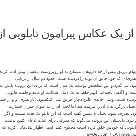
از یک عکاس پیرامون تابلویی از
تهام تزریق بیش از حد داروهای مسکن به او روبروست، یکسال پیش ادعا کرده
لچپل (David LaChapelle)، تابلوی هنری‌ای که خود خالق آن بوده را دزدیده است. حدود دو سال از برپایی
ود، می‌گذرد و این متخصص پوست یک سال است که برای این پرونده پایش به
ست او آگاهی یافته‌اند، آنهم فقط به یک دلیل: شکایت او فاقد وجاهت قانونی
ردیده است. وقتی خانه‌ی کلین دچار حریق شد، کلکسیون آثار هنری او و از جمل
 لچپل بازگرداند تا آن را مرمت کند اما لچپل آن را به عنوان جبران خسارت
ود، تصرف نمود. لچپل به پلیس گفته است که این تابلو یک هدیه نیست و اگر
اش ببرد. دادستان این پرونده می‌گوید که مدرکی برای اثبات ادعای کلین بدست
دن تابلویی که خودش خلق کرده است محکوم کنند. لچپل اظهار شادمانی کرده که
eMJe