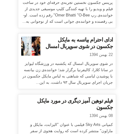
پرینس جکسون نخستین تجربه‌ی حرفه‌ای خود در ساخت
فیلم و ویدیو را با تهیه کنندگی کلیپ موسیقی جدیدی از
خواننده‌ی رپ Omer Bhatti "O-Bee" رقم زده است. او-
بی رقصنده و خواننده‌ی جوانی است که از نوجوانی به...
ادای احترام بیانسه به مایکل
جکسون در شوی سوپربال امسال
22 بهمن 1394
در شوی سوپربال امسال که یکشنبه در ورزشگاه لیوایز
در سانا کلارا، کالیفرنیا برگزار شد؛ خواننده‌ی زن بیانسه
با پوشیدن لباسی که شباهتی به لباس مایکل جکسون در
جریان اجرای سوپربال سال ۹۳ داشت، به این...
فیلم توهین آمیز دیگری در مورد مایکل
جکسون
08 بهمن 1394
کمپانی Sky Arts فیلمی با عنوان "الیزابت، مایکل و
مارلون" منتشر کرده است که روایت هجوی از سفر