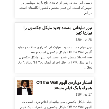
زمینی این سه تن پس از حادثه‌ی تلخ یازده سپتامبر در
نیویورک است. این فیلم محصول کشور انگلستان است.
در این...
تیزر تبلیغاتی مستند جدید مایکل جکسون را
تماشا کنید
28 دی 1394
تیزر فیلم مستند جدید اسپایک لی که راوی ساخت و تولید
آلبوم Off the Wall مایکل جکسون است توسط
ShowTime منتشر شده است. این تیزر؛ مایکل جکسون
را در سال ۱۹۷۹ در حال اجرای آهنگ Don't Stop 'Til You
Get...
انتشار دوباره‌ی آلبوم Off the Wall
همراه با یک فیلم مستند
17 دی 1394
بنیاد مایکل جکسون طی بیانیه‌ای اعلام کرده است که
آلبوم Off the Wall مایکل جکسون را همراه با یک فیلم