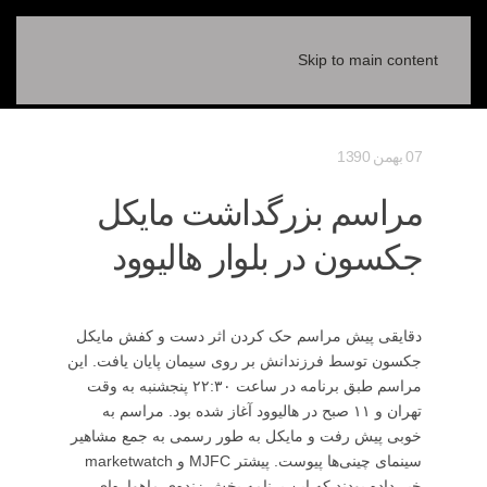
Skip to main content
07 بهمن 1390
مراسم بزرگداشت مایکل
جکسون در بلوار هالیوود
دقایقی پیش مراسم حک کردن اثر دست و کفش مایکل
جکسون توسط فرزندانش بر روی سیمان پایان یافت. این
مراسم طبق برنامه در ساعت ۲۲:۳۰ پنجشنبه به وقت
تهران و ۱۱ صبح در هالیوود آغاز شده بود. مراسم به
خوبی پیش رفت و مایکل به طور رسمی به جمع مشاهیر
سینمای چینی‌ها پیوست. پیشتر MJFC و marketwatch
خبر داده بودند که این برنامه پخش زنده‌ی ماهواره‌ای