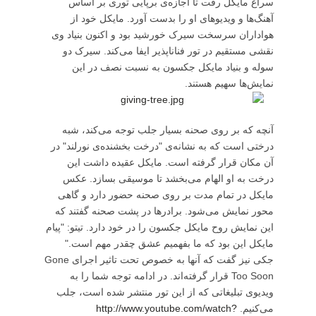
سراغ مایکل رفت تا اجازه‌ی برپایی توری بر اساس
آهنگ‌ها و ویدیوهای او را بدست آورد. مایکل خود از
هواداران سرسخت سیرک خورشید بود و اکنون بنیاد وی
نقشی مستقیم در تور فناناپذیر ایفا می‌کند. سیرک دو
سوله و بنیاد مایکل جکسون به نسبت نصف در این
نمایش‌ها سهیم هستند.
آنچه که بر روی صحنه بسیار جلب توجه می‌کند، شبه
درختی است که به نشانه‌ی "درخت بخشنده‌ی نورلند" در
آن مکان قرار گرفته است. مایکل عقیده داشت این
درخت به او الهام می‌بخشد تا موسیقی بسازد. عکس
مایکل در تمام مدت بر روی صحنه حضور دارد و گاهی
محور نمایش می‌شود. برادرها در پشت صحنه گفتند که
این نمایش روح مایکل جکسون را در خود دارد. تیتو: "پیام
مایکل این بود که ما بفهمیم عشق چقدر مهم است."
جکی نیز گفت که آنها به خصوص تحت تاثیر اجرای Gone
Too Soon قرار گرفته‌اند. در ادامه توجه شما را به
ویدیوی تبلیغاتی که از این تور منتشر شده است، جلب
می‌کنیم.
http://www.youtube.com/watch?