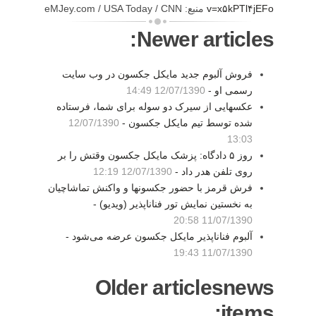
v=x۵kPTl۴jEFo
منبع: eMJey.com / USA Today / CNN
Newer articles:
فروش آلبوم جدید مایکل جکسون در وب سایت
رسمی او -
12/07/1390 14:49
عکسهایی از سیرک دو سوله برای شما، فرستاده
شده توسط تیم مایکل جکسون -
12/07/1390
13:03
روز ۵ دادگاه: پزشک مایکل جکسون وقتش را بر
روی تلفن هدر داد -
12/07/1390 12:19
فرش قرمز با حضور جکسونها و واکنش تماشاچیان
به نخستین نمایش تور فناناپذیر (ویدیو) -
11/07/1390 20:58
آلبوم فناناپذیر مایکل جکسون عرضه می‌شود -
11/07/1390 19:43
Older articlesnews
items: