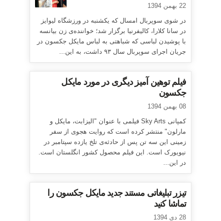
22 بهمن 1394
در شوی سوپربال امسال که یکشنبه در ورزشگاه لیوایز
در سانا کلارا، کالیفرنیا برگزار شد؛ خواننده‌ی زن بیانسه
با پوشیدن لباسی که شباهتی به لباس مایکل جکسون در
جریان اجرای سوپربال سال ۹۳ داشت، به این...
فیلم توهین آمیز دیگری در مورد مایکل
جکسون
08 بهمن 1394
کمپانی Sky Arts فیلمی با عنوان "الیزابت، مایکل و
مارلون" منتشر کرده است که روایت هجوی از سفر
زمینی این سه تن پس از حادثه‌ی تلخ یازده سپتامبر در
نیویورک است. این فیلم محصول کشور انگلستان است.
در این...
تیزر تبلیغاتی مستند جدید مایکل جکسون را
تماشا کنید
28 دی 1394