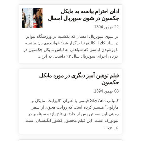
ادای احترام بیانسه به مایکل
جکسون در شوی سوپربال امسال
22 بهمن 1394
در شوی سوپربال امسال که یکشنبه در ورزشگاه لیوایز
در سانا کلارا، کالیفرنیا برگزار شد؛ خواننده‌ی زن بیانسه
با پوشیدن لباسی که شباهتی به لباس مایکل جکسون در
جریان اجرای سوپربال سال ۹۳ داشت، به این...
فیلم توهین آمیز دیگری در مورد مایکل
جکسون
08 بهمن 1394
کمپانی Sky Arts فیلمی با عنوان "الیزابت، مایکل و
مارلون" منتشر کرده است که روایت هجوی از سفر
زمینی این سه تن پس از حادثه‌ی تلخ یازده سپتامبر در
نیویورک است. این فیلم محصول کشور انگلستان است.
در این...