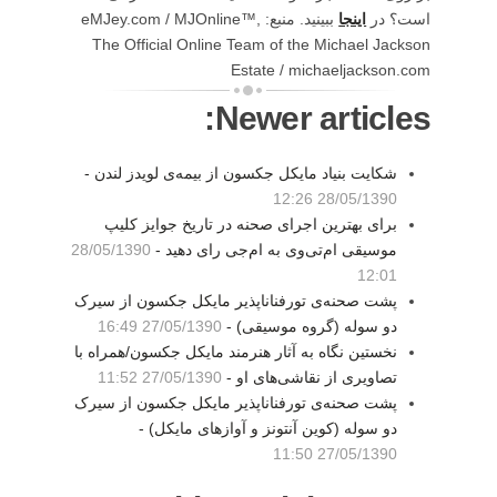
است؟ در
اینجا
ببینید. منبع: eMJey.com / MJOnline™,
The Official Online Team of the Michael Jackson
Estate / michaeljackson.com
Newer articles:
شکایت بنیاد مایکل جکسون از بیمه‌ی لویدز لندن -
28/05/1390 12:26
برای بهترین اجرای صحنه در تاریخ جوایز کلیپ
موسیقی ام‌تی‌وی به ام‌جی رای دهید -
28/05/1390
12:01
پشت صحنه‌ی تورفناناپذیر مایکل جکسون از سیرک
دو سوله (گروه موسیقی) -
27/05/1390 16:49
نخستین نگاه به آثار هنرمند مایکل جکسون/همراه با
تصاویری از نقاشی‌های او -
27/05/1390 11:52
پشت صحنه‌ی تورفناناپذیر مایکل جکسون از سیرک
دو سوله (کوین آنتونز و آوازهای مایکل) -
27/05/1390 11:50