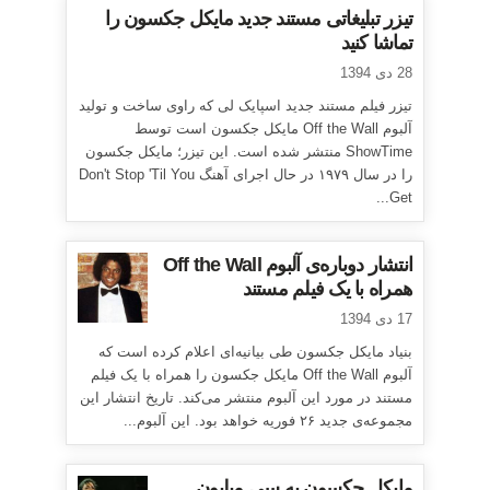
تیزر تبلیغاتی مستند جدید مایکل جکسون را
تماشا کنید
28 دی 1394
تیزر فیلم مستند جدید اسپایک لی که راوی ساخت و تولید
آلبوم Off the Wall مایکل جکسون است توسط
ShowTime منتشر شده است. این تیزر؛ مایکل جکسون
را در سال ۱۹۷۹ در حال اجرای آهنگ Don't Stop 'Til You
Get...
انتشار دوباره‌ی آلبوم Off the Wall
همراه با یک فیلم مستند
17 دی 1394
بنیاد مایکل جکسون طی بیانیه‌ای اعلام کرده است که
آلبوم Off the Wall مایکل جکسون را همراه با یک فیلم
مستند در مورد این آلبوم منتشر می‌کند. تاریخ انتشار این
مجموعه‌ی جدید ۲۶ فوریه خواهد بود. این آلبوم...
مایکل جکسون به سی میلیون