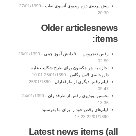
پیش پرده‌ی دوم ویدیوی آنسوی نقاب -
27/01/1390
20:30
Older articlesnews
items:
رقص دنجروس ۷۰۰ دانش آموز چینی -
26/01/1390
02:50
اجازه به جو جکسون برای طرح شکایت علیه
داروخانه‌ی لاس وگاس -
25/01/1390 10:01
فیلم رقص دیگری از طرفداران -
25/01/1390
09:47
نخستین ویدیوی رقص از طرفداران -
24/01/1390
13:36
فیلم‌های رقص‌ خود را برای ما بفرستید -
22/01/1390 17:23
Latest news items (all