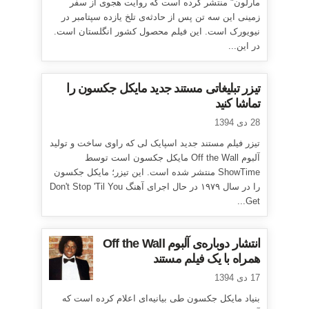
مارلون" منتشر کرده است که روایت هجوی از سفر
زمینی این سه تن پس از حادثه‌ی تلخ یازده سپتامبر در
نیویورک است. این فیلم محصول کشور انگلستان است.
در این...
تیزر تبلیغاتی مستند جدید مایکل جکسون را
تماشا کنید
28 دی 1394
تیزر فیلم مستند جدید اسپایک لی که راوی ساخت و تولید
آلبوم Off the Wall مایکل جکسون است توسط
ShowTime منتشر شده است. این تیزر؛ مایکل جکسون
را در سال ۱۹۷۹ در حال اجرای آهنگ Don't Stop 'Til You
Get...
انتشار دوباره‌ی آلبوم Off the Wall
همراه با یک فیلم مستند
17 دی 1394
بنیاد مایکل جکسون طی بیانیه‌ای اعلام کرده است که