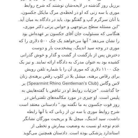
برزیل روز گذشته در لایحه‌شان نوشتند که شرح روابط
موری با سه زنی که او در لحظه‌ی مرگ مایکل جکسون،
با آنان سرگرم گپ و گفتگو بود، باید در دادگاه به میان آید.
"این مسئله سطح بی‌‌توجهی و حواس پرتی دکتر موری،
هنگامی که مسئولیت جان آقای جکسون بر عهده‌اش بود
را نشان می‌دهد." آنها می‌خواهند یک چک ۵۰۰ دلاری را که
موری در وجه سید اندینگ، پیشخدمت بار و دوست
دخترش پس از بازگشت از گشت و گذار و خوش گذرانی
کشیده بود به عنوان مدرک به دادگاه ارائه نمایند. و نیز یک
چک ۱۱۰۰ دلاری که موری آن را با شماره تلفن رویش
برای رقاص برهنه، میشل بلا در کلوپ رقص برهنه‌ی زنان
لاس وگاس (Spearmint Rhino Gentleman's Club) بر
جا گذاشت. "جزئیات روابط او در تناقض با گفته‌هایش به
پلیس است. او چیزی در مورد مکالمه‌های تلفنی‌اش در
روز فوت جکسون به ما نگفته بود." دادستانی معتقد است
شرح روابط موری با سه تن از زنانی که با آنها رابطه
داشت، سید اندینگ، میچل بلا و بریجیت مورگان نشانگر
عدم توجه او نسبت به وضعیت بیمارش و تخطی از
استاندارد پزشکی بوده است. دادستان همچنین می‌گوید