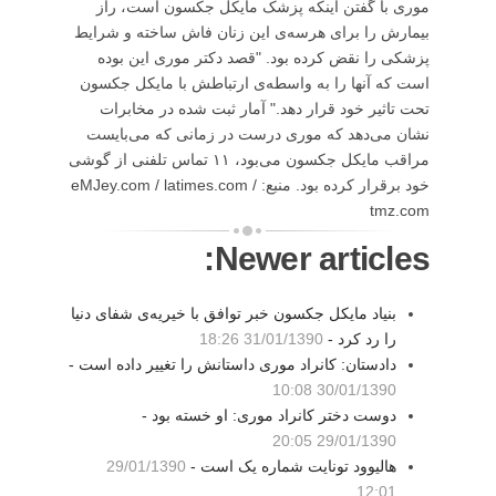
موری با گفتن اینکه پزشک مایکل جکسون است، راز
بیمارش را برای هرسه‌ی این زنان فاش ساخته و شرایط
پزشکی را نقض کرده بود. "قصد دکتر موری این بوده
است که آنها را به واسطه‌ی ارتباطش با مایکل جکسون
تحت تاثیر خود قرار دهد." آمار ثبت شده در مخابرات
نشان می‌دهد که موری درست در زمانی که می‌بایست
مراقب مایکل جکسون می‌بود، ۱۱ تماس تلفنی از گوشی
خود برقرار کرده بود. منبع: eMJey.com / latimes.com /
tmz.com
Newer articles:
بنیاد مایکل جکسون خبر توافق با خیریه‌ی شفای دنیا
را رد کرد -
31/01/1390 18:26
دادستان: کانراد موری داستانش را تغییر داده است -
30/01/1390 10:08
دوست دختر کانراد موری: او خسته بود -
29/01/1390 20:05
هالیوود تونایت شماره یک است -
29/01/1390
12:01