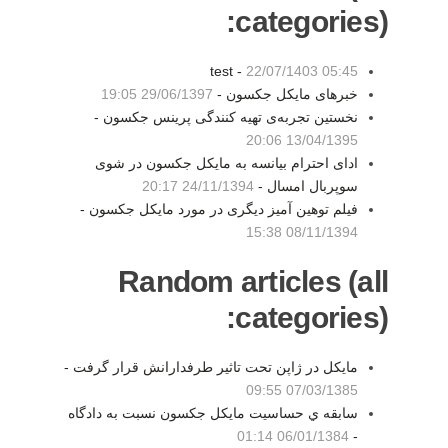
categories):
test -
22/07/1403 05:45
خبرهای مایکل جکسون -
29/06/1397 19:05
نخستین تجربه‌ی تهیه کنندگی پرینس جکسون -
13/04/1395 20:06
ادای احترام بیانسه به مایکل جکسون در شوی
سوپربال امسال -
24/11/1394 20:17
فیلم توهین آمیز دیگری در مورد مایکل جکسون -
08/11/1394 15:38
Random articles (all
categories):
مایکل در ژاپن تحت تاثیر طرفدارانش قرار گرفت -
07/03/1385 09:55
سابقه ي حساسيت مايكل جكسون نسبت به دادگاه
06/01/1384 01:14
-