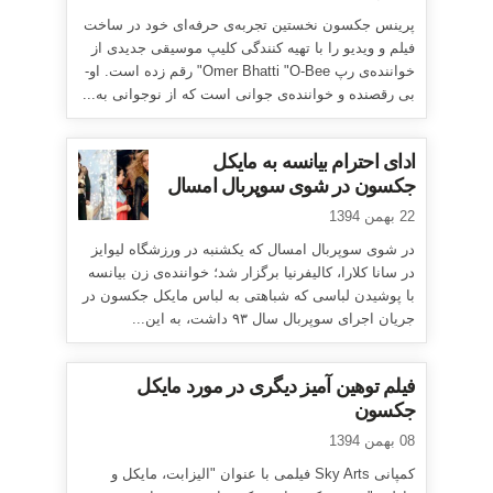
پرینس جکسون نخستین تجربه‌ی حرفه‌ای خود در ساخت
فیلم و ویدیو را با تهیه کنندگی کلیپ موسیقی جدیدی از
خواننده‌ی رپ Omer Bhatti "O-Bee" رقم زده است. او-
بی رقصنده و خواننده‌ی جوانی است که از نوجوانی به...
ادای احترام بیانسه به مایکل
جکسون در شوی سوپربال امسال
22 بهمن 1394
در شوی سوپربال امسال که یکشنبه در ورزشگاه لیوایز
در سانا کلارا، کالیفرنیا برگزار شد؛ خواننده‌ی زن بیانسه
با پوشیدن لباسی که شباهتی به لباس مایکل جکسون در
جریان اجرای سوپربال سال ۹۳ داشت، به این...
فیلم توهین آمیز دیگری در مورد مایکل
جکسون
08 بهمن 1394
کمپانی Sky Arts فیلمی با عنوان "الیزابت، مایکل و