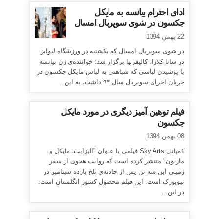
ادای احترام بیانسه به مایکل
جکسون در شوی سوپربال امسال
22 بهمن 1394
در شوی سوپربال امسال که یکشنبه در ورزشگاه لیوایز
در سانا کلارا، کالیفرنیا برگزار شد؛ خواننده‌ی زن بیانسه
با پوشیدن لباسی که شباهتی به لباس مایکل جکسون در
جریان اجرای سوپربال سال ۹۳ داشت، به این...
فیلم توهین آمیز دیگری در مورد مایکل
جکسون
08 بهمن 1394
کمپانی Sky Arts فیلمی با عنوان "الیزابت، مایکل و
مارلون" منتشر کرده است که روایت هجوی از سفر
زمینی این سه تن پس از حادثه‌ی تلخ یازده سپتامبر در
نیویورک است. این فیلم محصول کشور انگلستان است.
در این...