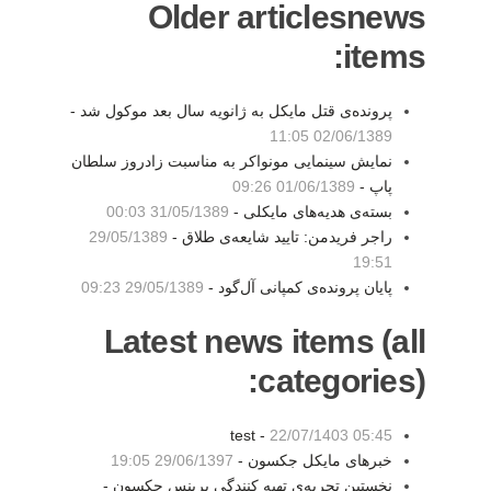
Older articlesnews
items:
پرونده‌ی قتل مایکل به ژانویه سال بعد موکول شد -
02/06/1389 11:05
نمایش سینمایی مونواکر به مناسبت زادروز سلطان
پاپ -
01/06/1389 09:26
بسته‌ی هدیه‌های مایکلی -
31/05/1389 00:03
راجر فریدمن: تایید شایعه‌ی طلاق -
29/05/1389
19:51
پایان پرونده‌ی کمپانی آل‌گود -
29/05/1389 09:23
Latest news items (all
categories):
test -
22/07/1403 05:45
خبرهای مایکل جکسون -
29/06/1397 19:05
نخستین تجربه‌ی تهیه کنندگی پرینس جکسون -