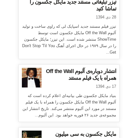
تیزر تبلیغاتی مستند جدید مایکل جکسون را
تماشا کنید
28 دی 1394
تیزر فیلم مستند جدید اسپایک لی که راوی ساخت و تولید
آلبوم Off the Wall مایکل جکسون است توسط
ShowTime منتشر شده است. این تیزر؛ مایکل جکسون
را در سال ۱۹۷۹ در حال اجرای آهنگ Don't Stop 'Til You
Get...
انتشار دوباره‌ی آلبوم Off the Wall
همراه با یک فیلم مستند
17 دی 1394
بنیاد مایکل جکسون طی بیانیه‌ای اعلام کرده است که
آلبوم Off the Wall مایکل جکسون را همراه با یک فیلم
مستند در مورد این آلبوم منتشر می‌کند. تاریخ انتشار این
مجموعه‌ی جدید ۲۶ فوریه خواهد بود. این آلبوم...
مایکل جکسون به سی میلیون