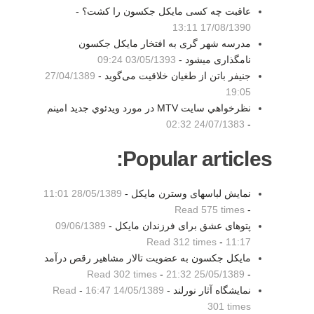
عاقبت چه کسی مایکل جکسون را کشت؟ -
17/08/1390 13:11
مدرسه شهر گری به افتخار مایکل جکسون
نامگذاری میشود -
03/05/1393 09:24
جنیفر باتن از طغیان خلاقیت می‌گوید -
27/04/1389
19:05
نظرخواهي سايت MTV در مورد ويدئوي جديد امينم
24/07/1383 02:32
-
Popular articles:
نمایش لباسهای وسترن مایکل -
28/05/1389 11:01
Read 575 times
-
پتوهای عشق برای فرزندان مایکل -
09/06/1389
Read 312 times
-
11:17
مایکل جکسون به عضویت تالار مشاهیر رقص درآمد
Read 302 times
-
25/05/1389 21:32
-
نمایشگاه آثار نورلند -
14/05/1389 16:47
-
Read
301 times