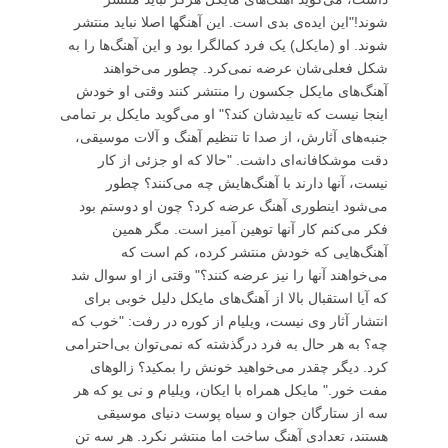
شوند!"این ایده‌ی بدی است. این آهنگها اصلا نباید منتشر
شوند. او (مایکل) یک فرد کمالگرا بود و این آهنگ‌ها را به
شکل فعلی‌شان عرضه نمی‌کرد. چطور می‌خواهند
آهنگ‌های مایکل جکسون را منتشر کنند وقتی او خودش
اینجا نیست که تاییدشان کند؟" او می‌گوید مایکل بر تمامی
جنبه‌های آثارش، از صدا تا تنظیم آهنگ و آلات موسیقی،
دقت موشکافانه‌ای داشت. "حالا که او جزئی از کار
نیست، آنها دارند با آهنگ‌هایش چه می‌کنند؟ چطور
می‌شود اینطوری آهنگ عرضه کرد؟ چون او دوستم بود
فکر می‌کنم کار آنها توهین آمیز است. مگر همین
آهنگ‌هایی که خودش منتشر کرده، کم است که
می‌خواهند آنها را نیز عرضه کنند؟" وقتی از او سوال شد
که آیا استقبال بالا از آهنگ‌های مایکل دلیل خوبی برای
انتشار آثار وی نیست، ویلیام از کوره در رفت: "خوب که
چه؟ به هر حال به فرد درگذشته که نمی‌توان بی‌احترامی
کرد. دیگر چقدر می‌خواهید خونش را بمکید؟ زالوهای
مفت خور." مایکل همراه با ایکان، ویلیام و نی یو که هر
سه از ستارگان جوان و سیاه پوست دنیای موسیقی
هستند، تعدادی آهنگ ساخت اما منتشر نکرد. هر سه تن