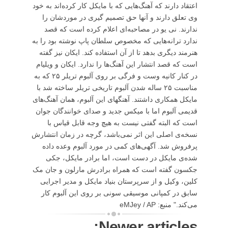
اعتقاد دارند که آهنگ‌هایی که با مایکل کار کرده‌اند به خود
وی تعلق دارند و آنها حق تصمیم گیری در موردشان را
ندارند. نی یو در مصاحبه‌ای اعلام کرده است که قصد
ندارد ترانه‌هایی که مخصوص سلطان پاپ نوشته بود را به
هنرمند دیگری بدهد تا از آن استفاده کند. ایکان نیز گفته
است که قصد انتشار این آهنگ‌ها را ندارد. ایکان و ویلیام
در کنار کانیه وست و فرگی بر روی آلبوم تریلر ۲۵ که به
مناسبت ۲۵ ساله شدن آلبوم تاریخی تریلر ساخته شد با
مایکل همکاری داشتند. آهنگهای این آلبوم، همان آهنگ‌های
قدیمی آلبوم اما با میکس جدید و صدای خوانندگان جوان
است که البته گفتی نیست به هیچ وجه قابل قیاس با
نسخه‌ی اصلی این اثر نمی‌باشد، گرچه در زمان انتشارش
پرفروش شد. آگهی‌های کمی در مورد آلبوم وعده داده
شده‌ی مایکل در دست است، اما برادر مایکل، جکی
جکسون گفته است که همراه برادرش مارلون و جان مک
کلین، وکیل و از سرپرستان بنیاد مایکل و مدیر اجرایی
سابق در کمپانی موسیقی سونی بر روی این آلبوم کار
می‌کند." منبع: eMJey / AP
Newer articles: