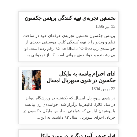
نخستین تجربه‌ی تهیه کنندگی پرینس جکسون
13 تیر 1395
پرینس جکسون نخستین تجربه‌ی حرفه‌ای خود در ساخت
فیلم و ویدیو را با تهیه کنندگی کلیپ موسیقی جدیدی از
خواننده‌ی رپ Omer Bhatti "O-Bee" رقم زده است. او-
بی رقصنده و خواننده‌ی جوانی است که از نوجوانی به...
ادای احترام بیانسه به مایکل
جکسون در شوی سوپربال امسال
22 بهمن 1394
در شوی سوپربال امسال که یکشنبه در ورزشگاه لیوایز
در سانا کلارا، کالیفرنیا برگزار شد؛ خواننده‌ی زن بیانسه
با پوشیدن لباسی که شباهتی به لباس مایکل جکسون در
جریان اجرای سوپربال سال ۹۳ داشت، به این...
فیلم توهین آمیز دیگری در مورد مایکل