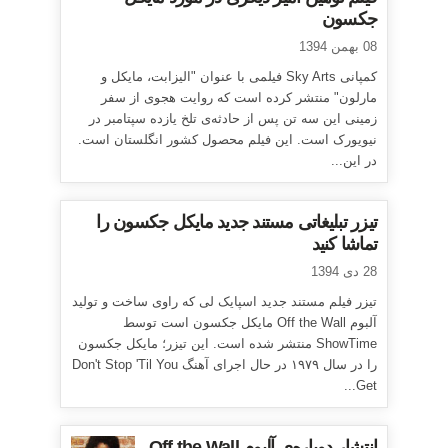
جکسون
08 بهمن 1394
کمپانی Sky Arts فیلمی با عنوان "الیزابت، مایکل و
مارلون" منتشر کرده است که روایت هجوی از سفر
زمینی این سه تن پس از حادثه‌ی تلخ یازده سپتامبر در
نیویورک است. این فیلم محصول کشور انگلستان است.
در این...
تیزر تبلیغاتی مستند جدید مایکل جکسون را
تماشا کنید
28 دی 1394
تیزر فیلم مستند جدید اسپایک لی که راوی ساخت و تولید
آلبوم Off the Wall مایکل جکسون است توسط
ShowTime منتشر شده است. این تیزر؛ مایکل جکسون
را در سال ۱۹۷۹ در حال اجرای آهنگ Don't Stop 'Til You
Get...
انتشار دوباره‌ی آلبوم Off the Wall