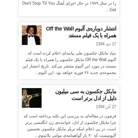
را در سال ۱۹۷۹ در حال اجرای آهنگ Don't Stop 'Til You
Get...
انتشار دوباره‌ی آلبوم Off the Wall
همراه با یک فیلم مستند
17 دی 1394
بنیاد مایکل جکسون طی بیانیه‌ای اعلام کرده است که
آلبوم Off the Wall مایکل جکسون را همراه با یک فیلم
مستند در مورد این آلبوم منتشر می‌کند. تاریخ انتشار این
مجموعه‌ی جدید ۲۶ فوریه خواهد بود. این آلبوم...
مایکل جکسون به سی میلیون
دلیل از ادل برتر است
27 آذر 1394
فرچون در مقاله‌ای به بررسی این نکته پرداخته است که
چرا مایکل جکسون از ادل، خواننده‌ی زن انگلیسی برتر
است. در پی اعلام اینکه تریلر مایکل جکسون نخستین
آلبومیست که ۳۰ بار گواهینامه‌ی مولتی پلاتینوم...