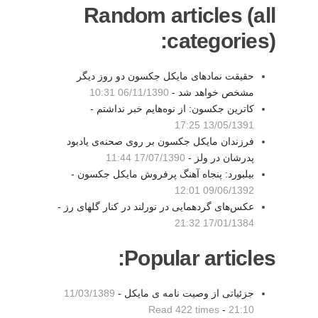
Random articles (all
categories):
حقیقت نمادهای مایکل جکسون دو روز دیگر
مشخص خواهد شد -
06/11/1390 10:31
کاترین جکسون: از نوه‌هایم خبر نداشتم -
13/05/1391 17:25
فرزندان مایکل جکسون بر روی صحنه‌ی یادبود
پدرشان در ولز -
17/07/1390 11:44
بیلبورد: پنجاه آهنگ پرفروش مایکل جکسون -
09/06/1392 12:01
عکس‌های گردهمایی در نورلند در کنار گلهای رز -
17/01/1384 21:32
Popular articles:
جزئیاتی از وصیت نامه ی مایکل -
11/03/1389
Read 422 times
-
21:10