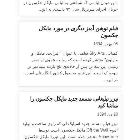
با پوشیدن لباسی که شباهتی به لباس مایکل جکسون در
جریان اجرای سوپربال سال ۹۳ داشت، به این...
فیلم توهین آمیز دیگری در مورد مایکل
جکسون
08 بهمن 1394
کمپانی Sky Arts فیلمی با عنوان "الیزابت، مایکل و
مارلون" منتشر کرده است که روایت هجوی از سفر
زمینی این سه تن پس از حادثه‌ی تلخ یازده سپتامبر در
نیویورک است. این فیلم محصول کشور انگلستان است.
در این...
تیزر تبلیغاتی مستند جدید مایکل جکسون را
تماشا کنید
28 دی 1394
تیزر فیلم مستند جدید اسپایک لی که راوی ساخت و تولید
آلبوم Off the Wall مایکل جکسون است توسط
ShowTime منتشر شده است. این تیزر؛ مایکل جکسون