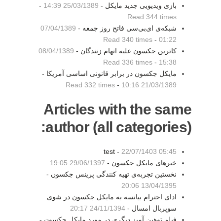
بازی ویدیویی جدید مایکل -
25/03/1389 14:39
-
Read 344 times
شبکه‌ی ای‌بی‌سی فاتح روز جمعه -
07/04/1389
Read 340 times
-
01:22
کاترین جکسون علیه اتهام زنندگان -
08/04/1389
Read 336 times
-
15:38
مایکل جکسون در برابر قانونی اساسی آمریکا -
Read 332 times
-
21/03/1389 10:16
Articles with the same
author (all categories):
test -
22/07/1403 05:45
خبرهای مایکل جکسون -
29/06/1397 19:05
نخستین تجربه‌ی تهیه کنندگی پرینس جکسون -
13/04/1395 20:06
ادای احترام بیانسه به مایکل جکسون در شوی
سوپربال امسال -
24/11/1394 20:17
فیلم توهین آمیز دیگری در مورد مایکل جکسون -