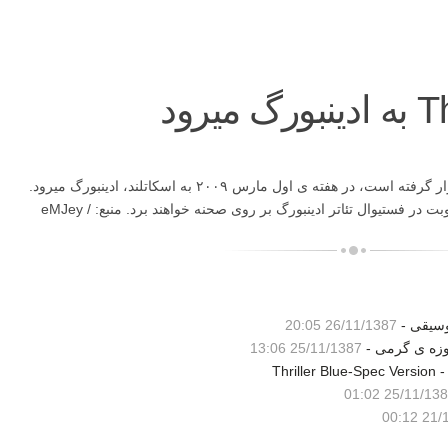
موزیکال Thriller Live که بسیار مورد تحسین قرار گرفته است، در هفته ی اول مارس ۲۰۰۹ به اسکاتلند، ادینبورگ میرود.
بازیگران این موزیکال، نمایش Thriller را در ۸ نوبت در فستیوال تئاتر ادینبورگ بر روی صحنه خواهند برد. منبع: eMJey /
وسیقی -
26/11/1387 20:05
25/11/1387 13:06
25/11/1387 01:
21/11