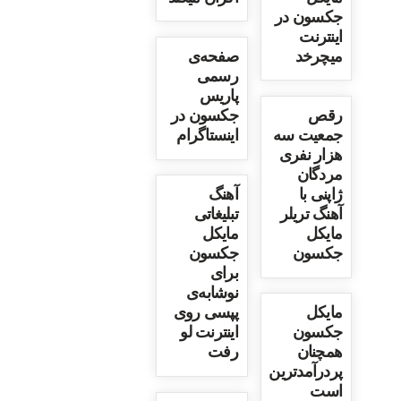
جکسون در
اینترنت
میچرخد
صفحه‌ی
رسمی
پاریس
رقص
جکسون در
جمعیت سه
اینستاگرام
هزار نفری
مردگان
ژاپنی با
آهنگ
آهنگ تریلر
تبلیغاتی
مایکل
مایکل
جکسون
جکسون
برای
نوشابه‌ی
مایکل
پپسی روی
جکسون
اینترنت لو
همچنان
رفت
پردرآمدترین
است