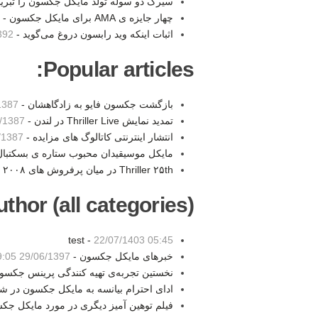
سیرک دو سوله تولد مایکل جکسون را تبری
چهار جایزه ی AMA برای مایکل جکسون -
اثبات اینکه وید رابسون دروغ می‌گوید -
01:12
Popular articles:
بازگشت جکسون فایو به زادگاهشان -
 19:17
تمدید نمایش Thriller Live در لندن -
87 00:29
انتشار اینترنتی کاتالوگ های مزایده -
87 18:28
مایکل موسیقیدان محبوب ستاره ی بسکتبال
Thriller ۲۵th در میان پرفروش های ۲۰۰۸ -
thor (all categories):
test -
22/07/1403 05:45
خبرهای مایکل جکسون -
29/06/1397 19:05
نخستین تجربه‌ی تهیه کنندگی پرینس جکسو
ادای احترام بیانسه به مایکل جکسون در 
فیلم توهین آمیز دیگری در مورد مایکل جک