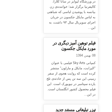
در ورزشگاه لیوایز در سانا کلارا،
کالیفرنیا برگزار شد؛ خواننده‌ی زن
بیانسه با پوشیدن لباسی که شباهتی
به لباس مایکل جکسون در جریان
اجرای سوپربال سال ۹۳ داشت، به
این...
فیلم توهین آمیز دیگری در
مورد مایکل جکسون
08 بهمن 1394
کمپانی Sky Arts فیلمی با عنوان
"الیزابت، مایکل و مارلون" منتشر
کرده است که روایت هجوی از سفر
زمینی این سه تن پس از حادثه‌ی تلخ
یازده سپتامبر در نیویورک است. این
فیلم محصول کشور انگلستان است.
در این...
تیزر تبلیغاتی مستند جدید