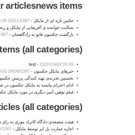
r articlesnews items:
عکس تازه ای از مایکل -
20/11/1387 20:26
شکایت خواننده ی آفریقایی از مایکل و ریحا
بازگشت جکسون فایو به زادگاهشان -
 19:17
tems (all categories):
test -
22/07/1403 05:45
خبرهای مایکل جکسون -
29/06/1397 19:05
نخستین تجربه‌ی تهیه کنندگی پرینس جکسو
ادای احترام بیانسه به مایکل جکسون در 
فیلم توهین آمیز دیگری در مورد مایکل جک
les (all categories):
هیئت منصفه‌ی دادگاه کانراد موری به رای
اجاره عمارت بل ایر توسط مایکل -
387 17:19