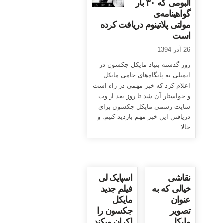
آلبومی که ۳۰ بار
گواهینامه‌ی
مولتی پلاتینوم دریافت کرده
است
26 آذر 1394
روز گذشته بنیاد مایکل جکسون در
ایمیلی به پایگاه‌های حامی مایکل
اعلام کرد که خبر مهمی در راه است
و خواستار آن شد تا روز بعد از وب
سایت رسمی مایکل جکسون برای
دریافتن این خبر مهم بازدید کنیم. و
حالا...
نقاشی
اسپایک لی
خیالی که به
فیلم جدید
عنوان
مایکل
تصویر
جکسون را
مایکل
اکران میکند