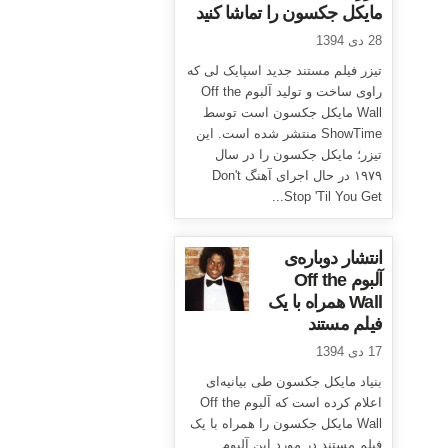
مایکل جکسون را تماشا کنید
28 دی 1394
تیزر فیلم مستند جدید اسپایک لی که
راوی ساخت و تولید آلبوم Off the
Wall مایکل جکسون است توسط
ShowTime منتشر شده است. این
تیزر؛ مایکل جکسون را در سال
۱۹۷۹ در حال اجرای آهنگ Don't
Stop 'Til You Get...
انتشار دوباره‌ی
آلبوم Off the
Wall همراه با یک
فیلم مستند
17 دی 1394
بنیاد مایکل جکسون طی بیانیه‌ای
اعلام کرده است که آلبوم Off the
Wall مایکل جکسون را همراه با یک
فیلم مستند در مورد این آلبوم