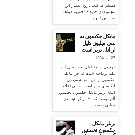
منتشر می‌کند. تاریخ انتشار این
مجموعه‌ی جدید ۲۶ فوریه خواهد
بود. این آلبوم...
مایکل جکسون به
سی میلیون دلیل
از ادل برتر است
27 آذر 1394
فرچون در مقاله‌ای به بررسی این
نکته پرداخته است که چرا مایکل
جکسون از ادل، خواننده‌ی زن
انگلیسی برتر است. در پی اعلام
اینکه تریلر مایکل جکسون نخستین
آلبومیست که ۳۰ بار گواهینامه‌ی
مولتی پلاتینوم...
تریلر مایکل
جکسون نخستین