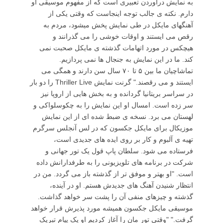
به نمایش درآوردن تعبیری است که از مفهوم موسیقی او
دارم. نکته ی جالب توجه اینجاست که وقتی یکی از
آهنگهای مایکل در طی نمایش پخش میشود، مردم به
رقص می ایستند و اوقات خوشی را می گذرانند و
هیچکس در مورد اتهامات گذشته ی مایکل صحبت نمی
کند. ما در این نمایش به جنجال ها نمی پردازیم.
تماشاچیان ما بین ۵ تا ۷۰ سال سن دارند و همگی می
ایستند و می رقصند." گرنت نمایش Thriller Live را دو بار
در سراسر بریتانیا گردانده و به بخش هایی از اروپا نیز
سر زده است. امسال او این نمایش را به چکوسلواکی و
لهستان می برد. نسخه ی ضبط شده ای از این نمایش
موزیکال برای مایکل جکسون که در لس آنجلس سرگرم
تهیه ی آلبوم و کار بر روی ایده های جدیدی است،
فرستاده می شود. سلطان پاپ قول یک تور جهانی و
شرکت در برنامه های تلویزیونی را به طرفدارانش داده
است. "او بهتر و موفق تر از گذشته باز می گردد. من در
انتظار شنیدن آهنگ های جدیدش هستم. او در آینده،
گذشته و چیزهای منفی آن را پشت سر خواهد گذاشت.
موسیقی مایکل جکسون همیشه مورد پذیرش قرار خواهد
گرفت." "وقتی تور مان را آغاز کردیم او یک پیام تبریک