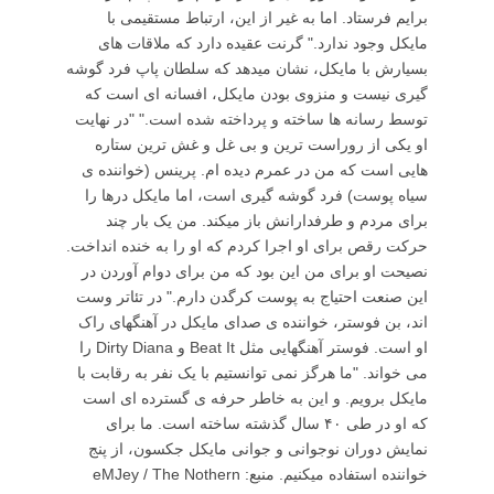
برایم فرستاد. اما به غیر از این، ارتباط مستقیمی با
مایکل وجود ندارد." گرنت عقیده دارد که ملاقات های
بسیارش با مایکل، نشان میدهد که سلطان پاپ فرد گوشه
گیری نیست و منزوی بودن مایکل، افسانه ای است که
توسط رسانه ها ساخته و پرداخته شده است." "در نهایت
او یکی از روراست ترین و بی غل و غش ترین ستاره
هایی است که من در عمرم دیده ام. پرینس (خواننده ی
سیاه پوست) فرد گوشه گیری است، اما مایکل درها را
برای مردم و طرفدارانش باز میکند. من یک بار چند
حرکت رقص برای او اجرا کردم که او را به خنده انداخت.
نصیحت او برای من این بود که من برای دوام آوردن در
این صنعت احتیاج به پوست کرگدن دارم." در تئاتر وست
اند، بن فوستر، خواننده ی صدای مایکل در آهنگهای راک
او است. فوستر آهنگهایی مثل Beat It و Dirty Diana را
می خواند. "ما هرگز نمی توانستیم با یک نفر به رقابت با
مایکل برویم. و این به خاطر حرفه ی گسترده ای است
که او در طی ۴۰ سال گذشته ساخته است. ما برای
نمایش دوران نوجوانی و جوانی مایکل جکسون، از پنج
خواننده استفاده میکنیم. منبع: eMJey / The Nothern