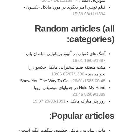
سوپربال امسال -
24/11/1394 20:17
فیلم توهین آمیز دیگری در مورد مایکل جکسون -
08/11/1394 15:38
Random articles (all
categories):
آهنگ های کمیاب در آلبوم بریتانیایی سلطان پاپ -
16/05/1387 18:01
هیئت منصفه فیلم سخنرانی مایکل جکسون را
نخواهد دید -
05/07/1390 13:06
Show You The Way To Go -
26/01/1385 00:45
Hold My Hand در جدولهای موسیقی اروپا -
02/09/1389 23:45
روز پدر مبارک مایکل -
29/03/1391 19:37
Popular articles:
مایلی سایرس: مایکل جکسون شگفت انگیز است -