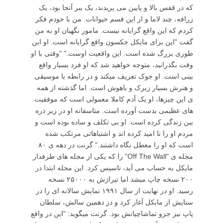
که در قفس بالا و پایین می پریدند، یک ببر آنجا بود، یک
زرافه، چند لاما و از این قسم حیوانات. من با خودم فکر
کردم که این واقع گرایانه نیست. مامور نگهبان او به من
گفت "این برای مایکل جکسون واقع گرایانه است. او این
طوری بزرگ شده است. این واقعیت اوست." "وقتی با او
وقت بگذرانید، متوجه خواهید شد که او فرد بسیار واقع
بینی است. او جوک تعریف میکند و در رابطه با موسیقی
و هنرش بسیار زیرک و باهوش است. اما گذشته از همه
ی این چیزها، او یک آدم کاملا معمولی است که موفقیت
های عظیمی بدست آورده است. متاسفانه او در زیر ذره
بین زندگی کرده است. او بی تکلف و ساده بوده است و
مردم او را نا امید کرده اند و اشتباهاتی مرتکب شده
است که او را معطل نگاه داشتند." گرنت در دهه ی ۸۰
مجله ی "Off The Wall" را که یکی از مجله های طرفدار
مایکل به حساب می آید، تاسیس کرد. این مجله ابتدا در
۲۰۰ نسخه چاپ میشد اما تیراژش به ۲۵۰۰۰ نسخه
رسید. او در نهایت از سال ۱۹۹۱ نمایش سالانه ای را در
ستایش از مایکل آغاز کرد و در دهمین سالش، سلطان
پاپ نیز جزو تماشاچیانش بود. گرنت میگوید: "این در واقع