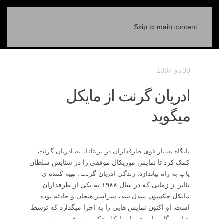
Skip to main content
30 دی 1387
ادریان گرنت از مایکل
میگوید
پایگاه بسیار قوی طرفداران در بریتانیا، به ادریان گرنت
کمک کرد تا نمایش موزیکال موفقی را در ستایش سلطان
پاپ به راه بیاندازد. زندگی ادریان گرنت، تهیه کننده ی
تئاتر از زمانی که در سال ۱۹۸۸ به یکی از طرفداران
مایکل جکسون مبدل شد، سراسر هیجان و حادثه بوده
است. او اکنون نمایش هایی را به اجرا میگذارد که توسط
جناب مگا ستاره ی ما، مایکل جکسون، پشت نویسی