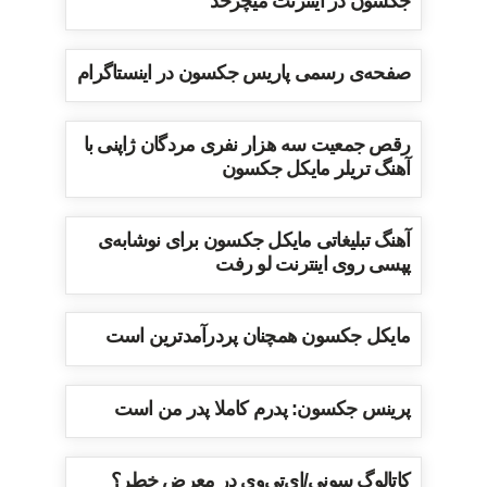
جکسون در اینترنت میچرخد
صفحه‌ی رسمی پاریس جکسون در اینستاگرام
رقص جمعیت سه هزار نفری مردگان ژاپنی با
آهنگ تریلر مایکل جکسون
آهنگ تبلیغاتی مایکل جکسون برای نوشابه‌ی
پپسی روی اینترنت لو رفت
مایکل جکسون همچنان پردرآمدترین است
پرینس جکسون: پدرم کاملا پدر من است
کاتالوگ سونی/ای‌تی‌وی در معرض خطر؟