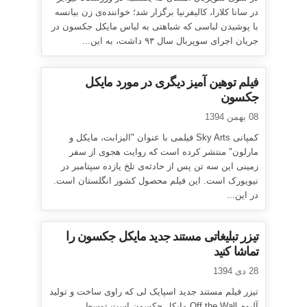
در سانا کلارا، کالیفرنیا برگزار شد؛ خواننده‌ی زن بیانسه
با پوشیدن لباسی که شباهتی به لباس مایکل جکسون در
جریان اجرای سوپربال سال ۹۳ داشت، به این...
فیلم توهین آمیز دیگری در مورد مایکل
جکسون
08 بهمن 1394
کمپانی Sky Arts فیلمی با عنوان "الیزابت، مایکل و
مارلون" منتشر کرده است که روایت هجوی از سفر
زمینی این سه تن پس از حادثه‌ی تلخ یازده سپتامبر در
نیویورک است. این فیلم محصول کشور انگلستان است.
در این...
تیزر تبلیغاتی مستند جدید مایکل جکسون را
تماشا کنید
28 دی 1394
تیزر فیلم مستند جدید اسپایک لی که راوی ساخت و تولید
آلبوم Off the Wall مایکل جکسون است توسط