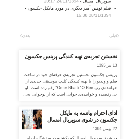
سوپربال امسال -
24/11/1394 20:17
فیلم توهین آمیز دیگری در مورد مایکل جکسون -
08/11/1394 15:38
قبلی
بعدی
نخستین تجربه‌ی تهیه کنندگی پرینس جکسون
13 تیر 1395
پرینس جکسون نخستین تجربه‌ی حرفه‌ای خود در ساخت
فیلم و ویدیو را با تهیه کنندگی کلیپ موسیقی جدیدی از
خواننده‌ی رپ Omer Bhatti "O-Bee" رقم زده است. او-
بی رقصنده و خواننده‌ی جوانی است که از نوجوانی به...
ادای احترام بیانسه به مایکل
جکسون در شوی سوپربال امسال
22 بهمن 1394
در شوی سوپربال امسال که یکشنبه در ورزشگاه لیوایز