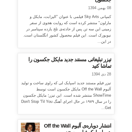
08 بهمن 1394
کمپانی Sky Arts فیلمی با عنوان "الیزابت، مایکل و
مارلون" منتشر کرده است که روایت هجوی از سفر
زمینی این سه تن پس از حادثه‌ی تلخ یازده سپتامبر در
نیویورک است. این فیلم محصول کشور انگلستان است.
در این...
تیزر تبلیغاتی مستند جدید مایکل جکسون را
تماشا کنید
28 دی 1394
تیزر فیلم مستند جدید اسپایک لی که راوی ساخت و تولید
آلبوم Off the Wall مایکل جکسون است توسط
ShowTime منتشر شده است. این تیزر؛ مایکل جکسون
را در سال ۱۹۷۹ در حال اجرای آهنگ Don't Stop 'Til You
Get...
انتشار دوباره‌ی آلبوم Off the Wall