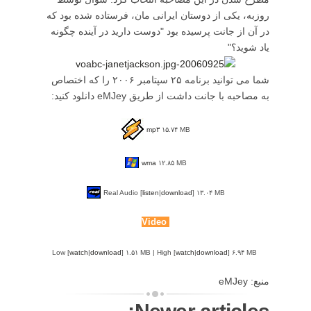
روزبه، یکی از دوستان ایرانی مان، فرستاده شده بود که
در آن از جانت پرسیده بود "دوست دارید در آینده چگونه
یاد شوید؟"
شما می توانید برنامه ۲۵ سپتامبر ۲۰۰۶ را که اختصاص
به مصاحبه با جانت داشت از طریق eMJey دانلود کنید:
mp۳
۱۵.۷۴ MB
wma
۱۲.۸۵ MB
Real Audio [
listen
|
download
] ۱۳.۰۴ MB
Video
watch
|
download
] ۱.۵۱ MB | High [
watch
|
download
] ۶.۹۴ MB
Low [
منبع: eMJey