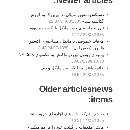
Newer articles:
دستکش مشهور مایکل در نیویورک به فروش
گذاشته شد -
04/08/1385 22:37
تیزر مصاحبه ی جدید مایکل با اکسس هالیوود -
29/07/1385 17:47
ملاقات خصوصی با مایکل: مصاحبه ی اکسس
هالیوود (بخش اول) -
24/07/1385 13:43
بیانیه ی ریمون بین در واکنش به عکسهای NY Daily
-
23/07/1385 13:30
خاتمه یافتن مجادلات بین مایکل و دبی -
20/07/1385 19:54
Older articlesnews
items:
صاحب شرکت جت های اجاره ای جریمه شد -
14/07/1385 13:31
مایکل مقدمات بازگشت خود را فراهم میکند -