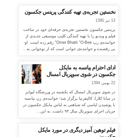
نخستین تجربه‌ی تهیه کنندگی پرینس جکسون
13 تیر 1395
پرینس جکسون نخستین تجربه‌ی حرفه‌ای خود در ساخت
فیلم و ویدیو را با تهیه کنندگی کلیپ موسیقی جدیدی از
خواننده‌ی رپ Omer Bhatti "O-Bee" رقم زده است. او-
بی رقصنده و خواننده‌ی جوانی است که از نوجوانی به...
ادای احترام بیانسه به مایکل
جکسون در شوی سوپربال امسال
22 بهمن 1394
در شوی سوپربال امسال که یکشنبه در ورزشگاه لیوایز
در سانا کلارا، کالیفرنیا برگزار شد؛ خواننده‌ی زن بیانسه
با پوشیدن لباسی که شباهتی به لباس مایکل جکسون در
جریان اجرای سوپربال سال ۹۳ داشت، به این...
فیلم توهین آمیز دیگری در مورد مایکل
جکسون