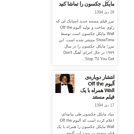
مایکل جکسون را تماشا کنید
28 دی 1394
تیزر فیلم مستند جدید اسپایک لی که
راوی ساخت و تولید آلبوم Off the
Wall مایکل جکسون است توسط
ShowTime منتشر شده است. این
تیزر؛ مایکل جکسون را در سال
۱۹۷۹ در حال اجرای آهنگ Don't
Stop 'Til You Get...
انتشار دوباره‌ی
آلبوم Off the
Wall همراه با یک
فیلم مستند
17 دی 1394
بنیاد مایکل جکسون طی بیانیه‌ای
اعلام کرده است که آلبوم Off the
Wall مایکل جکسون را همراه با یک
فیلم مستند در مورد این آلبوم