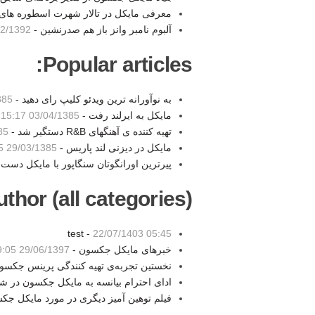
معرفی مایکل در تالار شهرت اسطوره های آ
آلبوم نامبر وانز باز هم صدرنشین -
1392 14:30
Popular articles:
به نوآورانه ترین ویدئو کلیپ رای دهید -
5:19
مایکل به ایرلند رفت -
03/04/1385 15:17
-
تهیه کننده ی آهنگهای R&B دستگیر شد -
:52
مایکل در دیزنی لند پاریس -
29/03/1385 18:05
پیرترین اورانگوتان سنگاپور با مایکل دست
thor (all categories):
test -
22/07/1403 05:45
خبرهای مایکل جکسون -
29/06/1397 19:05
نخستین تجربه‌ی تهیه کنندگی پرینس جکسو
ادای احترام بیانسه به مایکل جکسون در 
فیلم توهین آمیز دیگری در مورد مایکل جک