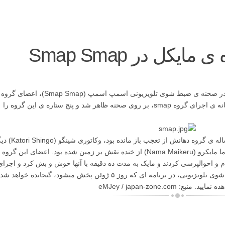
یکل در Smap Smap
مایکل شب گذشته با حضور غیر منتظره ی خود در صحنه ی ضبط شوی تلویزیونی اسمپ اسمپ (Smap Smap)، اعضای گروه
موسیقی پاپ ژاپنی را غافلگیر کرد. مایکل در میانه ی اجرای گروه smap، بر روی صحنه ظاهر شد و پنج ستاره ی این گروه را
ناکائی ماساهیرو (Nakai Masahiro)، رهبر ۳۳ ساله ی گروه دهانش از تعجب باز م
عضو ۲۹ ساله ی گروه، با دیدن چهره ی متحیر ناما مایکرو (Nama Maikeru) از خنده نقش بر زمین شده بود. اعضای این گروه
ام و احوالپرسی کردند و مایک به مدت ده دقیقه با آنها خوش و بش کرد و اجرای
آنها را مورد تقدیر قرار داد. حضور مایکل در این شوی تلویزیونی، در برنامه ای که روز ۵ ژوئن پخش میشود، گنجانده خواهد ش
یید. منبع: eMJey / japan-zone.com