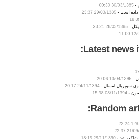
 -
30/03/1385 00:39
 داده است -
29/03/1385 23:37
یکل -
28/03/1385 23:21
12/03
Latest news i
ن -
13/04/1395 20:06
شوی سوپربال امسال -
24/11/1394 20:17
سون -
08/11/1394 15:38
Random artic
12/08
21/09/13
ق شاکی شد -
29/11/1390 18:15