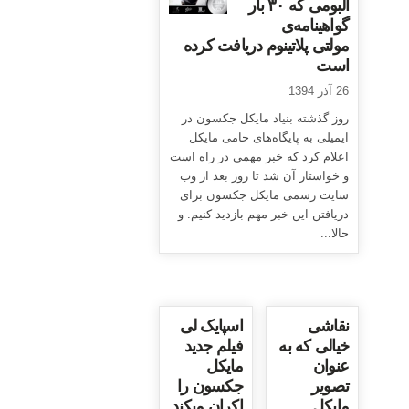
آلبومی که ۳۰ بار
گواهینامه‌ی
مولتی پلاتینوم دریافت کرده
است
26 آذر 1394
روز گذشته بنیاد مایکل جکسون در
ایمیلی به پایگاه‌های حامی مایکل
اعلام کرد که خبر مهمی در راه است
و خواستار آن شد تا روز بعد از وب
سایت رسمی مایکل جکسون برای
دریافتن این خبر مهم بازدید کنیم. و
حالا...
نقاشی
اسپایک لی
خیالی که به
فیلم جدید
عنوان
مایکل
تصویر
جکسون را
مایکل
اکران میکند