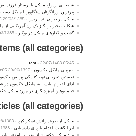
شایعه ی ازدواج مایکل با پرستار فرزندانش
پیرترین اورانگوتان سنگاپور با مایکل دست
مایکل در دیزنی لند پاریس -
29/03/1385 18:05
شکایت تحیر برانگیز یک زن آمریکایی از ما
گشت و گذارهای مایکل در توکیو -
/1385 11:00
tems (all categories):
test -
22/07/1403 05:45
خبرهای مایکل جکسون -
29/06/1397 19:05
نخستین تجربه‌ی تهیه کنندگی پرینس جکسو
ادای احترام بیانسه به مایکل جکسون در 
فیلم توهین آمیز دیگری در مورد مایکل جک
les (all categories):
مايكل از طرفدارانش تشكر كرد -
/1383 22:24
اثر انگشت: اقدام تازه ی دادستانی -
83 22:37
بنیاد مایکل جکسون از مدیر برنامه‌ی ساب