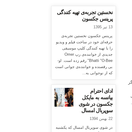
نخستین تجربه‌ی تهیه کنندگی
پرینس جکسون
13 تیر 1395
پرینس جکسون نخستین تجربه‌ی
حرفه‌ای خود در ساخت فیلم و ویدیو
را با تهیه کنندگی کلیپ موسیقی
جدیدی از خواننده‌ی رپ Omer
Bhatti "O-Bee" رقم زده است. او-
بی رقصنده و خواننده‌ی جوانی است
که از نوجوانی به...
انده بود، وکاتوری شینگو (Katori Shingo) دیگر
ادای احترام
بیانسه به مایکل
د.
جکسون در شوی
سوپربال امسال
22 بهمن 1394
در شوی سوپربال امسال که یکشنبه