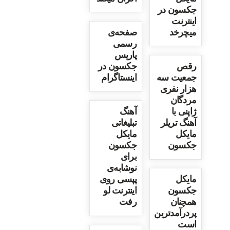
جکسون در
اینترنت
میچرخد
صفحه‌ی
رسمی
پاریس
رقص
جکسون در
جمعیت سه
اینستاگرام
هزار نفری
مردگان
ژاپنی با
آهنگ
آهنگ تریلر
تبلیغاتی
مایکل
مایکل
جکسون
جکسون
برای
نوشابه‌ی
مایکل
پپسی روی
جکسون
اینترنت لو
همچنان
رفت
پردرآمدترین
است