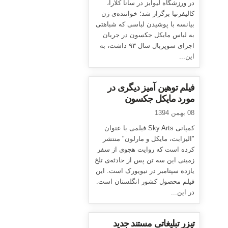
در ورزشگاه لیوایز در سانا کلارا،
کالیفرنیا برگزار شد؛ خواننده‌ی زن
بیانسه با پوشیدن لباسی که شباهتی
به لباس مایکل جکسون در جریان
اجرای سوپربال سال ۹۳ داشت، به
این...
فیلم توهین آمیز دیگری در
مورد مایکل جکسون
08 بهمن 1394
کمپانی Sky Arts فیلمی با عنوان
"الیزابت، مایکل و مارلون" منتشر
کرده است که روایت هجوی از سفر
زمینی این سه تن پس از حادثه‌ی تلخ
یازده سپتامبر در نیویورک است. این
فیلم محصول کشور انگلستان است.
در این...
تیزر تبلیغاتی مستند جدید