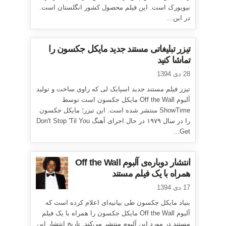
نیویورک است. این فیلم محصول کشور انگلستان است.
در این...
تیزر تبلیغاتی مستند جدید مایکل جکسون را
تماشا کنید
28 دی 1394
تیزر فیلم مستند جدید اسپایک لی که راوی ساخت و تولید
آلبوم Off the Wall مایکل جکسون است توسط
ShowTime منتشر شده است. این تیزر؛ مایکل جکسون
را در سال ۱۹۷۹ در حال اجرای آهنگ Don't Stop 'Til You
Get...
انتشار دوباره‌ی آلبوم Off the Wall
همراه با یک فیلم مستند
17 دی 1394
بنیاد مایکل جکسون طی بیانیه‌ای اعلام کرده است که
آلبوم Off the Wall مایکل جکسون را همراه با یک فیلم
مستند در مورد این آلبوم منتشر می‌کند. تاریخ انتشار این