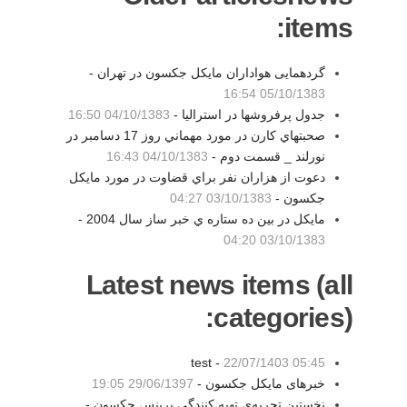
items:
گردهمایی هواداران مایکل جکسون در تهران -
05/10/1383 16:54
جدول پرفروشها در استراليا -
04/10/1383 16:50
صحبتهاي كارن در مورد مهماني روز 17 دسامبر در
نورلند _ قسمت دوم -
04/10/1383 16:43
دعوت از هزاران نفر براي قضاوت در مورد مايكل
جكسون -
03/10/1383 04:27
مايكل در بين ده ستاره ي خبر ساز سال 2004 -
03/10/1383 04:20
Latest news items (all
categories):
test -
22/07/1403 05:45
خبرهای مایکل جکسون -
29/06/1397 19:05
نخستین تجربه‌ی تهیه کنندگی پرینس جکسون -