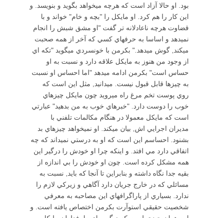
بود. او حالا آزاد است كه هرچه ميخواهد بگويد و بنويسد. و
اين كار را هم كرد. او مايكل را "بچه و خام" خواند و با
قضاوت هرچه ناعادلانه تر گفت "او مشق شبش را انجام
نميدهد و اساسا به حرفهاي كسي كه آخر از همه صحبت
ميكند, گوش ميدهد." بكرمن با خونسردي ميگويد "تكه اي
از وجود من هنوز به مايكل علاقه دارد و نسبت به او
حساس است" بكرمن ادامه ميدهد "اما احساس او نسبت
به چيزها قابل قبول نيست. ميدانيد, مثل اين است كه
روي پوست تخم مرغ راه ميرويد چون مايكل چيزهاي
خوب را دوست دارد. "خبرهاي خوب به من بدهيد" عبارتي
است كه مايكل معمولا در هنگام مكالمات تلفني با
مديران اجرايي اش, بيان ميكند. او نميخواهد چيزهاي بد
بشنود. احساسم اين است كه او به درستي نميداند كه چه
اتفاقي دارد مي افتد. و اينكه چرا او خودش را درگير اين
همه مشكل كرده است. چون او خودش را بي اندازه از
بقيه جدا نگاه داشته و بنابراين تا آنجا كه بايد, نسبت به
مسائلي كه در خارج جريان دارد آگاهي و زيركي لازم را
ندارد. بسياري از پاراگرافهاي اين مصاحبه به معرفي
شخصيت حقيقي استوآرت بكرمن اختصاص يافته است. و