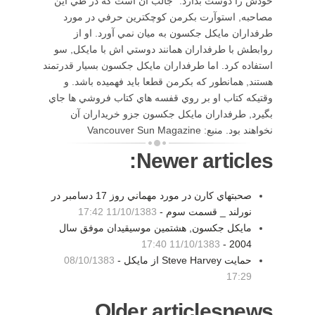
خودش را دوست بدارد." جالب آن است كه در طي اين
مصاحبه, استوآرت بكرمن كوچكترين حرفي در مورد
طرفداران مايكل جكسون به ميان نمي آورد. او از
روابطش با طرفداران همانند دوستي اش با مايكل, سو
استفاده كرد. اما طرفداران مايكل جكسون بسيار قدرتمند
هستند, همانطور كه بكرمن قطعا بايد فهميده باشد. و
وقتيكه كتاب او بر روي قفسه هاي كتاب فروشي ها جاي
بگيرد, طرفداران مايكل جكسون جزو خريداران آن
نخواهند بود. منبع: Vancouver Sun Magazine
Newer articles:
صحبتهاي كارن در مورد مهماني روز 17 دسامبر در
نورلند _ قسمت سوم -
11/10/1383 17:42
مايكل جكسون, هشتمين موسيقيدان موفق سال
11/10/1383 17:40
2004 -
حمايت Steve Harvey از مايكل -
08/10/1383
17:29
Older articlesnews