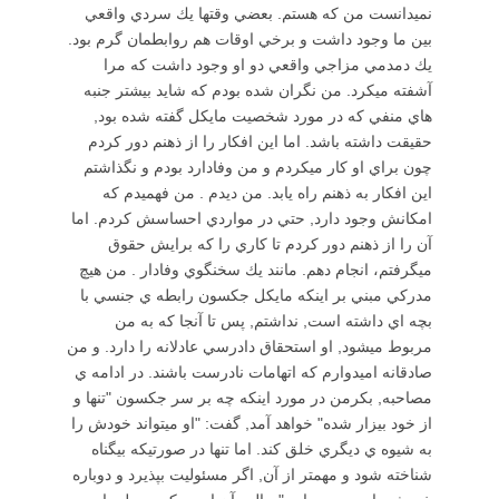
نميدانست من كه هستم. بعضي وقتها يك سردي واقعي
بين ما وجود داشت و برخي اوقات هم روابطمان گرم بود.
يك دمدمي مزاجي واقعي دو او وجود داشت كه مرا
آشفته ميكرد. من نگران شده بودم كه شايد بيشتر جنبه
هاي منفي كه در مورد شخصيت مايكل گفته شده بود,
حقيقت داشته باشد. اما اين افكار را از ذهنم دور كردم
چون براي او كار ميكردم و من وفادارد بودم و نگذاشتم
اين افكار به ذهنم راه يابد. من ديدم . من فهميدم كه
امكانش وجود دارد, حتي در مواردي احساسش كردم. اما
آن را از ذهنم دور كردم تا كاري را كه برايش حقوق
ميگرفتم، انجام دهم. مانند يك سخنگوي وفادار . من هيچ
مدركي مبني بر اينكه مايكل جكسون رابطه ي جنسي با
بچه اي داشته است, نداشتم, پس تا آنجا كه به من
مربوط ميشود, او استحقاق دادرسي عادلانه را دارد. و من
صادقانه اميدوارم كه اتهامات نادرست باشند. در ادامه ي
مصاحبه, بكرمن در مورد اينكه چه بر سر جكسون "تنها و
از خود بيزار شده" خواهد آمد, گفت: "او ميتواند خودش را
به شيوه ي ديگري خلق كند. اما تنها در صورتيكه بيگناه
شناخته شود و مهمتر از آن, اگر مسئوليت بپذيرد و دوباره