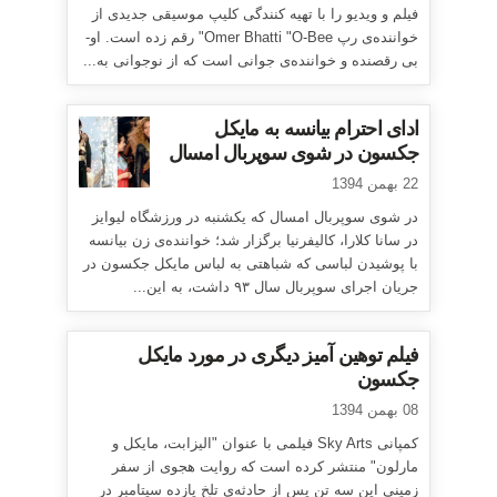
فیلم و ویدیو را با تهیه کنندگی کلیپ موسیقی جدیدی از
خواننده‌ی رپ Omer Bhatti "O-Bee" رقم زده است. او-
بی رقصنده و خواننده‌ی جوانی است که از نوجوانی به...
ادای احترام بیانسه به مایکل
جکسون در شوی سوپربال امسال
22 بهمن 1394
در شوی سوپربال امسال که یکشنبه در ورزشگاه لیوایز
در سانا کلارا، کالیفرنیا برگزار شد؛ خواننده‌ی زن بیانسه
با پوشیدن لباسی که شباهتی به لباس مایکل جکسون در
جریان اجرای سوپربال سال ۹۳ داشت، به این...
فیلم توهین آمیز دیگری در مورد مایکل
جکسون
08 بهمن 1394
کمپانی Sky Arts فیلمی با عنوان "الیزابت، مایکل و
مارلون" منتشر کرده است که روایت هجوی از سفر
زمینی این سه تن پس از حادثه‌ی تلخ یازده سپتامبر در