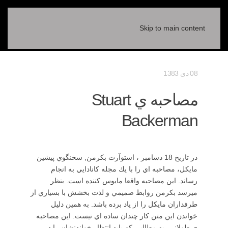
Skip to main content
08 دی 1383
مصاحبه ي Stuart
Backerman
در تاريخ 18 دسامبر ، استوآرت بكرمن, سخنگوي پيشين
مايكل، مصاحبه اي را با يك مجله كانادايي به انجام
رساند. اين مصاحبه واقعا مايوس كننده است. بنظر
ميرسد بكرمن روابط صميمي و لذت بخشش با بسياري از
طرفداران مايكل را از ياد برده باشد. به همين دليل
خواندن اين متن كار چندان ساده اي نيست. اين مصاحبه
ي طولاني, به مطالبي كه بايد انتظار خواندنشان را در