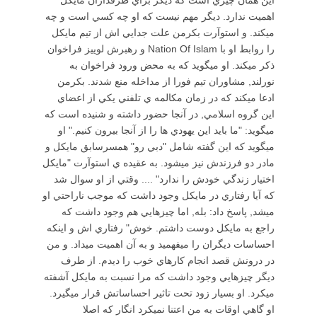
اين همان چيزي است كه ديگر براي طرفداران مايكل
اهميت ندارد. ديگر مهم نيست كه او چه كسي است و چه
ميكند. و استوآرت بكرمن علت جدايي اش از تيم مايكل
را روابط او با Nation Of Islam و رهبرش لوييز فراخوان
ذكر ميكند. او ميگويد كه به محض ورود فراخوان به
نورلند, مشاوران تيم فورا از مداخله منع شدند. بكرمن
ادعا ميكند كه در زمان مكالمه ي تلفني يكي از اعضاي
اين گروه اسلامي, در آنجا حضور داشته و شنيده است كه
ميگويد: "ما بايد اين يهودي ها را از آنجا بيرون كنيم." او
ميگويد كه اين گفته شامل "دبي رو" همسرسابق مايكل و
مادر دو فرزندش نيز ميشود. به عقيده ي استوآرت "مايكل
اختيار زندگي خودش را ندارد" .... وقتي از او سوال شد
كه آيا رفتاري در مايكل وجود داشت كه موجب ناراحتي او
ميشد, پاسخ داد: بله, اما چيزهايي هم وجود داشت كه
راجع به مايكل دوست داشتم. خوش" رفتاري اش و اينكه
احساسات ديگران را ميفهميد و به آن اهميت ميداد. و من
در درونش قصد انجام كارهاي خوب را ديدم. از طرف
ديگر چيزهايي وجود داشت كه مرا نسبت به مايكل آشفته
ميكرد. او بسيار زود تحت تاثير احساساتش قرار ميگيرد.
او گاهي اوقات به من اعتنا نميكرد انگار كه اصلا