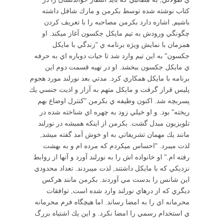
كتاب نوشته شده توسط بكرمن و مارك شافل داشته
باشيم, اشاره دارد بكرمن مصاحبه را با تعريف كردن
چگونگي ورودش به تيم مايكل جكسون آغاز ميكند. او
همزمان با نمايش ويژه برنامه ي "زندگي با مايكل
جكسون" به اين تيم وارد شد تا حيات دوباره اي به حرفه
ي مايكل جكسون ببخشد. او در تهيه قسمت دوم اين
برنامه با مايكل همكاري كرد. مدتي بعد نورلند مورد هجوم
پليس قرار گرفت و مايكل متهم به آزار و اذيت جنسي يك
پسربچه شد. اكنون وظيفه ي بكرمن "كنترل اوضاع بهم
ريخته" بود. و او خيلي زود به چهره اي شناخته شده در
تلويزيون مبدل گشت. بكرمن از اينكه هميشه در نورلند
مانند يك مهمان تشريفاتي به او خوش آمد گفته ميشد,
لذت ميبرد. "احساس ميكردم كه مرده ام و به بهشت
رفته ام." او خانواده اش را به نورلند آورد و آنها از روابط
نزديكي كه با مايكل داشتند, لذت ميبردند. تعداد محدودي
اين شانس را بدست مي آوردند. بكرمن مانند هركس
ديگري كه از درهاي نورلند وارد شده است, توافقات
محرمانه اي را به امضا رساند. اما هيچگاه فرم محرمانه
ي استخدام رسمي را امضا نكرد. و اين يك اشتباه بزرگ