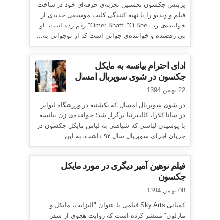
پرینس جکسون نخستین تجربه‌ی حرفه‌ای خود در ساخت
فیلم و ویدیو را با تهیه کنندگی کلیپ موسیقی جدیدی از
خواننده‌ی رپ Omer Bhatti "O-Bee" رقم زده است. او-
بی رقصنده و خواننده‌ی جوانی است که از نوجوانی به...
ادای احترام بیانسه به مایکل
جکسون در شوی سوپربال امسال
22 بهمن 1394
در شوی سوپربال امسال که یکشنبه در ورزشگاه لیوایز
در سانا کلارا، کالیفرنیا برگزار شد؛ خواننده‌ی زن بیانسه
با پوشیدن لباسی که شباهتی به لباس مایکل جکسون در
جریان اجرای سوپربال سال ۹۳ داشت، به این...
فیلم توهین آمیز دیگری در مورد مایکل
جکسون
08 بهمن 1394
کمپانی Sky Arts فیلمی با عنوان "الیزابت، مایکل و
مارلون" منتشر کرده است که روایت هجوی از سفر