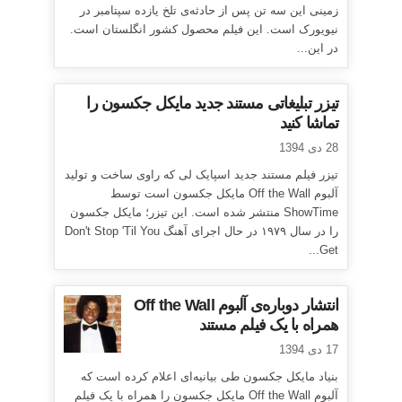
زمینی این سه تن پس از حادثه‌ی تلخ یازده سپتامبر در
نیویورک است. این فیلم محصول کشور انگلستان است.
در این...
تیزر تبلیغاتی مستند جدید مایکل جکسون را
تماشا کنید
28 دی 1394
تیزر فیلم مستند جدید اسپایک لی که راوی ساخت و تولید
آلبوم Off the Wall مایکل جکسون است توسط
ShowTime منتشر شده است. این تیزر؛ مایکل جکسون
را در سال ۱۹۷۹ در حال اجرای آهنگ Don't Stop 'Til You
Get...
انتشار دوباره‌ی آلبوم Off the Wall
همراه با یک فیلم مستند
17 دی 1394
بنیاد مایکل جکسون طی بیانیه‌ای اعلام کرده است که
آلبوم Off the Wall مایکل جکسون را همراه با یک فیلم