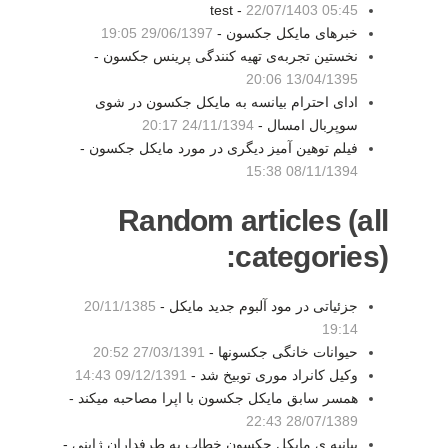
test -
22/07/1403 05:45
خبرهای مایکل جکسون -
29/06/1397 19:05
نخستین تجربه‌ی تهیه کنندگی پرینس جکسون -
13/04/1395 20:06
ادای احترام بیانسه به مایکل جکسون در شوی
سوپربال امسال -
24/11/1394 20:17
فیلم توهین آمیز دیگری در مورد مایکل جکسون -
08/11/1394 15:38
Random articles (all
categories):
جزئیاتی در مود آلبوم جدید مایکل -
20/11/1385
19:14
حیوانات خانگی جکسونها -
27/03/1391 20:52
وکیل کانراد موری توبیخ شد -
09/12/1391 14:43
همسر سابق مایکل جکسون با اپرا مصاحبه میکند -
28/07/1389 22:43
بیانیه ی مایکل جکسون خطاب به طرفداران ژاپنی -