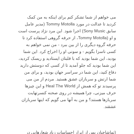
می خواهم از شما تشکر کنم برای اينکه به من کمک
کرديد تا عدالت در مورد
Tommy Motolla
(مدير عامل
سابق
Sony Music
) اجرا شود. اين مرد نژاد پرست است
و او (
Tommy Motolla
، از حرفه گروهی استفاده کرد تا
حرفه گروه ديگری را از بين ببرد - من نمی خواهم به
کسی ناسزا بگويم - و سونی او را اخراج کرد. اين شما
بوديد، اين شما بوديد که با قلبتان ايستاديد و ريسک کرديد،
اين شما بوديد که جلو آمديد تا از کسی که دوستش داريد
دفاع کنيد، اين شما در سراسر جهان بوديد، و برای من
شما ارتش و سربازان عشق هستيد. مردم از من می
پرسيدند تو که همش از
Heal The World
و اين چيزها
حرف ميزنی، چرا هميشه در روی صحنه کنسرتهايت
سربازها هستند؟ و من به آنها می گويم که اينها سربازان
عشقند.
(تماشاچيان پس از ابراز احساسات زياد شعارهايی در