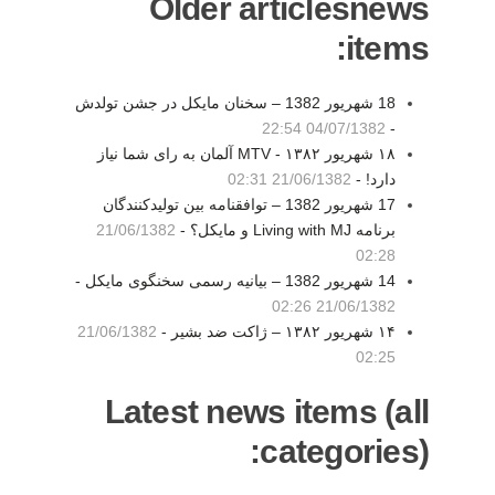
Older articlesnews
items:
18 شهريور 1382 – سخنان مايکل در جشن تولدش
04/07/1382 22:54
-
۱۸ شهریور ۱۳۸۲ - MTV آلمان به رای شما نیاز
دارد! -
21/06/1382 02:31
17 شهريور 1382 – توافقنامه بين توليدکنندگان
برنامه Living with MJ و مايکل؟ -
21/06/1382
02:28
14 شهريور 1382 – بيانيه رسمی سخنگوی مايکل -
21/06/1382 02:26
۱۴ شهریور ۱۳۸۲ – ژاکت ضد بشیر -
21/06/1382
02:25
Latest news items (all
categories):