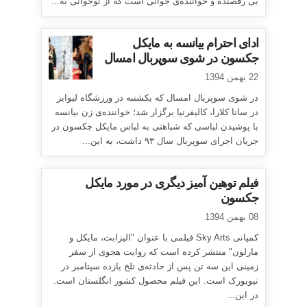
بی رقصنده و خواننده‌ی جوانی است که از نوجوانی به...
ادای احترام بیانسه به مایکل
جکسون در شوی سوپربال امسال
22 بهمن 1394
در شوی سوپربال امسال که یکشنبه در ورزشگاه لیوایز
در سانا کلارا، کالیفرنیا برگزار شد؛ خواننده‌ی زن بیانسه
با پوشیدن لباسی که شباهتی به لباس مایکل جکسون در
جریان اجرای سوپربال سال ۹۳ داشت، به این...
فیلم توهین آمیز دیگری در مورد مایکل
جکسون
08 بهمن 1394
کمپانی Sky Arts فیلمی با عنوان "الیزابت، مایکل و
مارلون" منتشر کرده است که روایت هجوی از سفر
زمینی این سه تن پس از حادثه‌ی تلخ یازده سپتامبر در
نیویورک است. این فیلم محصول کشور انگلستان است.
در این...