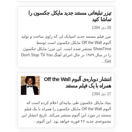
تیزر تبلیغاتی مستند جدید مایکل جکسون را
تماشا کنید
28 دی 1394
تیزر فیلم مستند جدید اسپایک لی که راوی ساخت و تولید
آلبوم Off the Wall مایکل جکسون است توسط
ShowTime منتشر شده است. این تیزر؛ مایکل جکسون
را در سال ۱۹۷۹ در حال اجرای آهنگ Don't Stop 'Til You
Get...
انتشار دوباره‌ی آلبوم Off the Wall
همراه با یک فیلم مستند
17 دی 1394
بنیاد مایکل جکسون طی بیانیه‌ای اعلام کرده است که
آلبوم Off the Wall مایکل جکسون را همراه با یک فیلم
مستند در مورد این آلبوم منتشر می‌کند. تاریخ انتشار این
مجموعه‌ی جدید ۲۶ فوریه خواهد بود. این آلبوم...