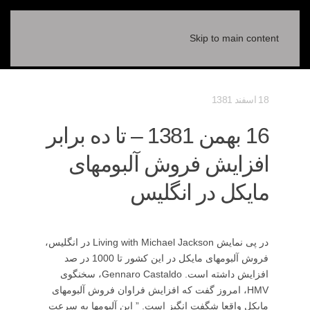
Skip to main content
18 اسفند 1381
16 بهمن 1381 – تا ده برابر
افزايش فروش آلبومهای
مايكل در انگليس
در پی نمايش Living with Michael Jackson در انگليس،
فروش آلبومهای مايكل در اين كشور تا 1000 در صد
افزايش داشته است. Gennaro Castaldo، سخنگوی
HMV، امروز گفت كه افزايش فراوان فروش آلبومهای
مايكل واقعا شگفت انگيز است. ” اين آلبومها به سرعت