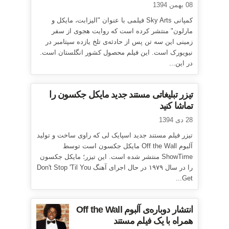
08 بهمن 1394
کمپانی Sky Arts فیلمی با عنوان "الیزابت، مایکل و
مارلون" منتشر کرده است که روایت هجوی از سفر
زمینی این سه تن پس از حادثه‌ی تلخ یازده سپتامبر در
نیویورک است. این فیلم محصول کشور انگلستان است.
در این...
تیزر تبلیغاتی مستند جدید مایکل جکسون را
تماشا کنید
28 دی 1394
تیزر فیلم مستند جدید اسپایک لی که راوی ساخت و تولید
آلبوم Off the Wall مایکل جکسون است توسط
ShowTime منتشر شده است. این تیزر؛ مایکل جکسون
را در سال ۱۹۷۹ در حال اجرای آهنگ Don't Stop 'Til You
Get...
انتشار دوباره‌ی آلبوم Off the Wall
همراه با یک فیلم مستند