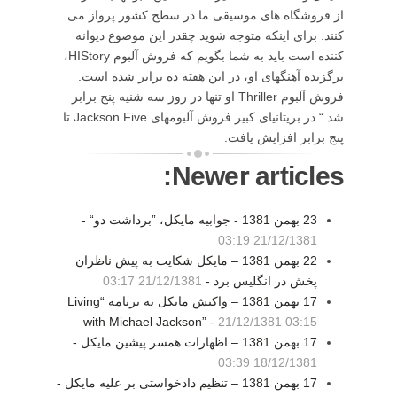
از فروشگاه های موسيقی ما در سطح كشور پرواز می
كنند. برای اينكه متوجه شويد چقدر اين موضوع ديوانه
كننده است بايد به شما بگويم كه فروش آلبوم HIStory،
برگزيده آهنگهای او، در اين هفته ده برابر شده است.
فروش آلبوم Thriller او تنها در روز سه شنيه پنج برابر
شد.“ در بريتانيای كبير فروش آلبومهای Jackson Five تا
پنج برابر افزايش يافت.
Newer articles:
23 بهمن 1381 - جوابيه مايكل، ”برداشت دو“ -
21/12/1381 03:19
22 بهمن 1381 – مايكل شكايت به پيش ناظران
پخش در انگليس برد -
21/12/1381 03:17
17 بهمن 1381 – واكنش مايكل به برنامه “Living
with Michael Jackson” -
21/12/1381 03:15
17 بهمن 1381 – اظهارات همسر پيشين مايكل -
18/12/1381 03:39
17 بهمن 1381 – تنظيم دادخواستی بر عليه مايكل -