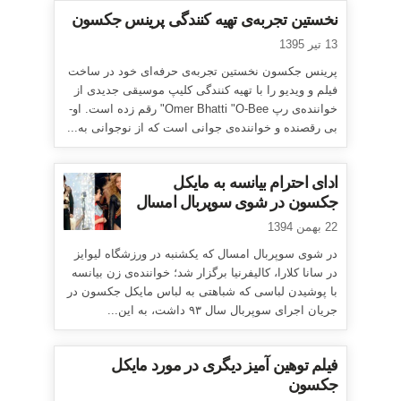
نخستین تجربه‌ی تهیه کنندگی پرینس جکسون
13 تیر 1395
پرینس جکسون نخستین تجربه‌ی حرفه‌ای خود در ساخت
فیلم و ویدیو را با تهیه کنندگی کلیپ موسیقی جدیدی از
خواننده‌ی رپ Omer Bhatti "O-Bee" رقم زده است. او-
بی رقصنده و خواننده‌ی جوانی است که از نوجوانی به...
ادای احترام بیانسه به مایکل
جکسون در شوی سوپربال امسال
22 بهمن 1394
در شوی سوپربال امسال که یکشنبه در ورزشگاه لیوایز
در سانا کلارا، کالیفرنیا برگزار شد؛ خواننده‌ی زن بیانسه
با پوشیدن لباسی که شباهتی به لباس مایکل جکسون در
جریان اجرای سوپربال سال ۹۳ داشت، به این...
فیلم توهین آمیز دیگری در مورد مایکل
جکسون