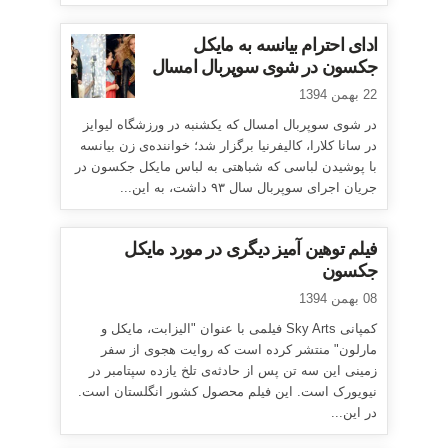
ادای احترام بیانسه به مایکل
جکسون در شوی سوپربال امسال
22 بهمن 1394
در شوی سوپربال امسال که یکشنبه در ورزشگاه لیوایز
در سانا کلارا، کالیفرنیا برگزار شد؛ خواننده‌ی زن بیانسه
با پوشیدن لباسی که شباهتی به لباس مایکل جکسون در
جریان اجرای سوپربال سال ۹۳ داشت، به این...
فیلم توهین آمیز دیگری در مورد مایکل
جکسون
08 بهمن 1394
کمپانی Sky Arts فیلمی با عنوان "الیزابت، مایکل و
مارلون" منتشر کرده است که روایت هجوی از سفر
زمینی این سه تن پس از حادثه‌ی تلخ یازده سپتامبر در
نیویورک است. این فیلم محصول کشور انگلستان است.
در این...