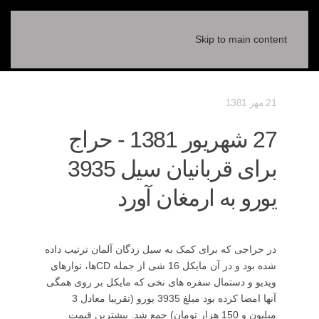
Skip to main content
21 مهر 1381
27 شهريور 1381 - حراج
برای قربانيان سيل 3935
يورو به ارمغان آورد
در حراجی که برای کمک به سيل زدگان آلمان ترتيب داده
شده بود و در آن مايکل 16 شی از جمله CDها، نوارهای
ويديو و دستمال سفره های نخی که مايکل بر روی همگی
آنها امضا کرده بود مبلغ 3935 يورو (تقريبا معادل 3
ميليون و 150 هزار تومان) جمع شد. بيشترين قيمت