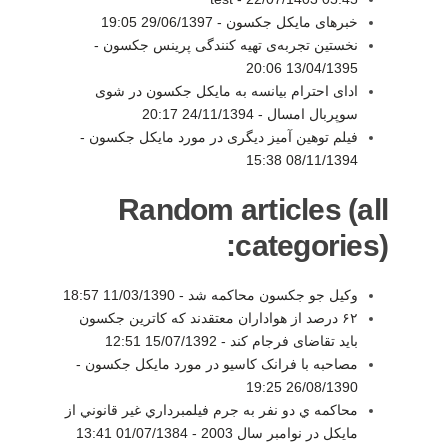
خبرهای مایکل جکسون -
29/06/1397 19:05
نخستین تجربه‌ی تهیه کنندگی پرینس جکسون -
13/04/1395 20:06
ادای احترام بیانسه به مایکل جکسون در شوی
سوپربال امسال -
24/11/1394 20:17
فیلم توهین آمیز دیگری در مورد مایکل جکسون -
08/11/1394 15:38
Random articles (all
categories):
وکیل جو جکسون محاکمه شد -
11/03/1390 18:57
۶۲ درصد از هواداران معتقدند که کاترین جکسون
باید تقاضای فرجام کند -
15/07/1392 12:51
مصاحبه با فرانک کاسیو در مورد مایکل جکسون -
26/08/1390 19:25
محاكمه ي دو نفر به جرم فيلمبرداري غير قانوني از
مايكل در نوامبر سال 2003 -
01/07/1384 13:41