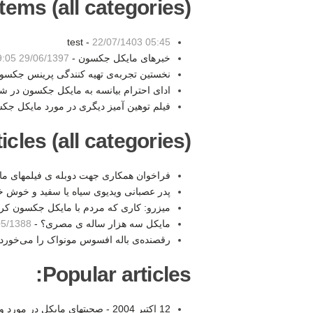
tems (all categories):
test -
22/07/1403 05:45
خبرهای مایکل جکسون -
29/06/1397 19:05
نخستین تجربه‌ی تهیه کنندگی پرینس جکسو
ادای احترام بیانسه به مایکل جکسون در 
فیلم توهین آمیز دیگری در مورد مایکل جک
les (all categories):
فراخوان همکاری جهت دوبله ی فیلمهای ما
پدر عصبانی ویدیوی سیاه یا سفید و خوش
میزرو: کاری که مردم با مایکل جکسون کر
مایکل سه هزار ساله ی مصری؟ -
1388 18:29
رقصنده‌ی باله افسوس مونواک را می‌خورد
Popular articles:
12 اکتبر 2004 - صحبتهای مایکل در مورد ویدئو امینم -