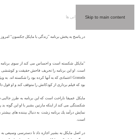
سخنرانی ها
Skip to main content
در پاسخ به پخش برنامه ”زندگی با مايكل جكسون“ امروز ما
”مايكل شكسته است و احساس می كند از سوی برنامه ت
است. او اين برنامه را تحريف فاحش حقيقت و كوششی زننده
Granada
اعتمادی كه به آنها كرده بود را شكسته اند. به و
بود كه فيلم برداری از كودكانش را متوقف كند و او قول 
مايكل عميقا ناراحت است كه اين برنامه به طرز جالبی دو
شكستگی می كند از اينكه مارتين بشير با او اين گونه بد 
نمايش درآمد يك برنامه زشت به دنبال بيننده های بيشتر 
است.
در اصل مايكل به بشير اجازه داد تا دسترسی وسيعی به
h