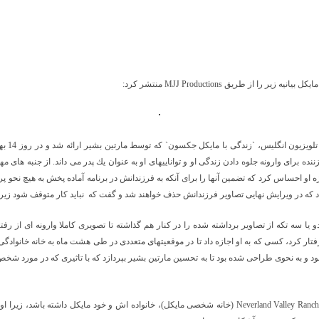
يكل بيانيه زير را از طريق
MJJ Productions
منتشر كرد:
لويزيون انگليس،
`
زندگی با مايكل جكسون
`
 برای وارونه جلوه دادن زندگی او و تواناييهای او به عنوان يك پدر می داند. از جنبه های م
يژه او احساس كرد كه تضمين آنها را برای آنكه به فرزندانش در برنامه آماده پخش به هيچ نحو 
داد كه در ويرايش نهايی تصاوير فرزندانش حذف خواهند شد و گفت كه نبايد كار متوقف شود زير
 يا سه تكه از تصاوير برداشته شده را در كنار هم گذاشته تا تصويری كاملا وارونه ای از رفت
رفتار كرد، كسی كه به او اجازه داد تا در موقعيتهای متعددی در طی هشت ماه به خانه خانواد
بود و به نحوی طراحی شده بود تا به تحسين مارتين بشير بپردازد كه با تاثيری كه در مورد
Neverland Valley Ranc
(خانه شخصی مايكل)، خانواده اش و خود مايكل داشته باشد، زيرا ا