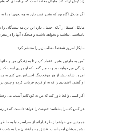
زندگيش ارائه كند. مايكل معتقد است كه برنامه ای كه ب
اگر مايكل آگاه بود كه بشير قصد دارد به چه نحوی او را ب
مايكل عميقا از آنكه احتمال دارد اين برنامه بينندگان
نامناسبی نداشته و نخواهد داشت و هيچگاه آنها را در معر
مايكل امروز شخصا مطلب زير را منتشر كرد:
”من به مارتين بشير اعتماد كردم تا به زندگی من و خانواد
زندگی من خواهد بود و به من گفت كه او مردی است كه 
امروز شايد بيش از هر موقع ديگر احساس می كنم به من خي
او گفتم، اعتمادی را كه به او كردم قربانی كرده و چنين برنا
اگر كسی واقعا باور كند كه من به كودكانم آسيب می رسان
هر كس كه مرا بشناسد حقيقت را خواهد دانست كه در زندگ
همچنين می خواهم از طرفدارانم از سراسر دنيا به خاطر تع
بشير بدشان آمده است. عشق و حمايتشان مرا به شدت تك