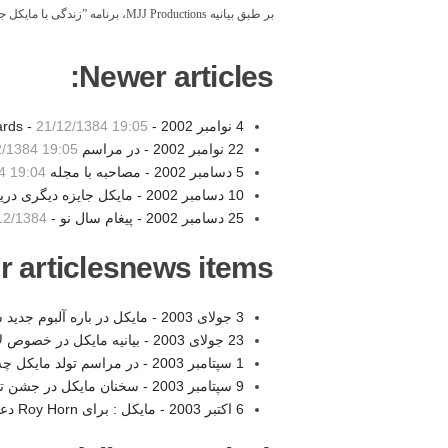
بر طبق بيانيه
MJJ Productions
، برنامه ”زندگی با مايكل جكسون“
Newer articles:
4 نوامبر 2002 - World Awards -
21/12/1384 19:05
22 نوامبر 2002 - در مراسم Bambi Awards -
2/1384 19:05
5 دسامبر 2002 - مصاحبه با مجله Bunte -
4 19:04
10 دسامبر 2002 - مایکل جایزه دیگری دریافت کرد -
25 دسامبر 2002 - پيغام سال نو -
/1384 19:02
r articlesnews items:
3 جولای 2003 - مايکل در باره آلبوم جديد سخن می گويد -
23 جولای 2003 - بيانيه مايکل در خصوص لايحه جديد کنگره -
1 سپتامبر 2003 - در مراسم تولد مايکل چه گذشت؟ -
9 سپتامبر 2003 - سخنان مايکل در جشن تولدش -
6 اکتبر 2003 - مایکل : برای Roy Horn دعا می کنم . -