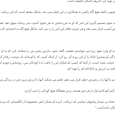
شير تهيه كرد تحريف آشكار حقيقت است.
ه تصوير بكشد هيچ گاه راضی به همكاری در اين فيلم نمی شد. مايكل معتقد است كه اين برنامه ع
 را به سوی تصميم گيری اين امر كه او به فرزندانش به هر نحوی آسيب می رساند سوق دهد 
ض آسيب قرار نمی دهد و هر چيزی خلاف اين امر را رد می كند. مايكل هيچ گاه به اعتمادی كه يك
ه ام وارد شود زيرا می خواستم حقيقت گفته شود. مارتين بشير من را متقاعد كرد كه به او اعت
زدگی
]
پرنسس
[
دايانا را از اين رو به آن رو كرد. از اينكه كسی كه با او مانند يك دوست رفتار
انت شده است، از آنجا كه كسی كه امكان اين را يافت تا با كودكان من، روحياتم و خودم آشن
مه بی ارزش و ناعادلانه ای را تهيه كند.
م يا آنها را در معرض خطر قرار می دهم، قلبم می شكند: آنها با ارزش ترين چيز در زندگی من
يم كودكانم اول از هر چيز هستند و من هيچگاه هيچ كودكی را نمی آزارم.
داد بی شمار پيامهای حمايتی كه دريافت كرده ام تشكر كنم، مخصوصا از انگلستان كه مردم به 
ان داده است.“