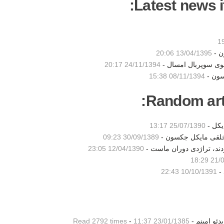
Latest news i
ن -
13/04/1395 20:06
شوی سوپربال امسال -
24/11/1394 20:17
سون -
08/11/1394 15:38
Random artic
یکل -
25/07/1390 13:17
 خلقی مایکل جکسون -
30/09/1389 09:23
دند، تراژدی دوران ماست -
12/04/1390 23:05
21/05/
 -
10/10/1391 22:43
Read 2792 times
-
23/01/1385 11:37