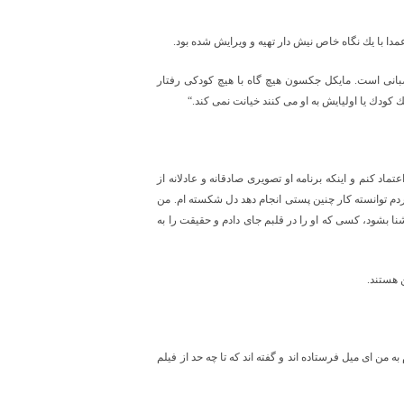
مدا با يك نگاه خاص نيش دار تهيه و ويرايش شده بود.
عصبانی است. مايكل جكسون هيچ گاه با هيچ كودكی رفتار
 كودك يا اوليايش به او می كنند خيانت نمی كند.“
ماد كنم و اينكه برنامه او تصويری صادقانه و عادلانه از
 كردم توانسته كار چنين پستی انجام دهد دل شكسته ام. من
ا بشود، كسی كه او را در قلبم جای دادم و حقيقت را به
 هستند.
من ای ميل فرستاده اند و گفته اند كه تا چه حد از فيلم