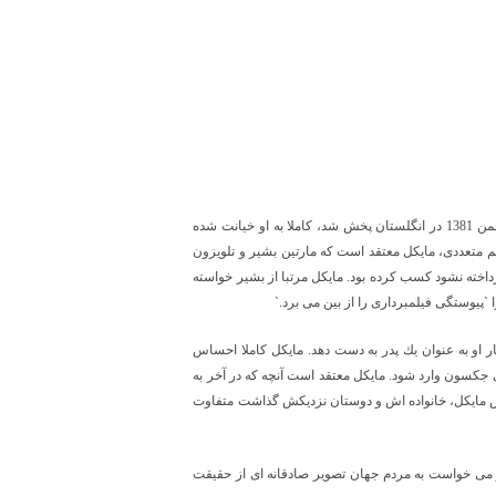
كه توسط مارتين بشير ارائه شد و در روز 14 بهمن 1381 در انگلستان پخش شد، كاملا به او خيانت شده
هم متعددی، مايكل معتقد است كه مارتين بشير و تلويزون
پرداخته نشود كسب كرده بود. مايكل مرتبا از بشير خواسته
ا
`
پيوستگی فيلمبرداری را از بين می برد.
`
ار او به عنوان يك پدر به دست دهد. مايكل كاملا احساس
گی جكسون وارد شود. مايكل معتقد است آنچه كه در آخر به
 شخص مايكل، خانواده اش و دوستان نزديكش گذاشت متفاوت
و می خواست به مردم جهان تصوير صادقانه ای از حقيقت