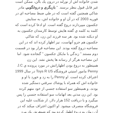
شدن خانواده اش از نورلند در درون يك بالن، ممكن است
غير قابل قبول بنظر برسند. "
بازيگري و دروغگويي
مادر
شاكي همچنين گفته است كه در طي ضبط مصاحبه اي در
فوريه 2003 كه در آن او و خانواده اش، به ستايش
جكسون ميپردازند دروغ گفته است. او ادعا كرده است كه
كلمه به كلمه ي گفته هايش توسط كارمندان جكسون به
او ديكته شده بود. هر سه فرزند اين زن، كه شاكي
جكسون هم جزو آنهاست، نيز اظهار كرده اند كه در اين
مصاحبه دروغ گفته بودند. اين مصاحبه قرار بود در قسمت
دوم مستند " زندگي با مايكل جكسون " گنجانده شود. اما
اين مصاحبه هرگز از رسانه ها پخش نشد. اين زن
همينطور به دروغ بودن اظهاراتش در مورد پرونده ي J.C
Penny مامور امنيتي فروشگاه Toys R US در سال 1999
اعتراف كرده است. او Penny را به زد و خورد با او و
خانواده اش كه همراه با پوشاك سرقتي دستگير شده
بودند، و همينطور سو استفاده جنسي از خود متهم كرده
بود. اين زن مدتي بعد اتهامات سو استفاده جنسي را پس
ميگيرد و با دريافت 152 هزار دلار، از شكايت عليه اين
فروشگاه منصرف ميشود. او اكنون اعتراف ميكند كه در
آن زمان به دروغ اظهار كرده بود كه شوهرش يك مرد