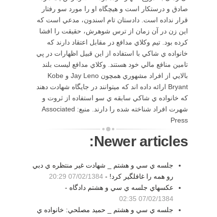
صادق و درستكار است و هيچگاه او را مورد سو رفتار
قرار نداده است. دادستان تام اسندون، مدعي است كه
اين زن در آن زمان از ترس شوهرش، حقيقت را افشا
كرده بود. تيم وكلاي مدافع در مقابل اعتقاد دارند كه
خانواده ي شاكي با استفاده از اين قبيل اظهارات در پي
تامين منافع مالي خود هستند. وكلاي مدافع ليست بلند
بالايي از افراد مشهوري همچون Jay Leno و Kobe
Bryant ارائه داده اند كه ميتوانند در جايگاه شهادت دهند
كه خانواده ي شاكي سابقه ي سو استفاده از ثروت و
شهرت افراد شناخته شده را دارند. منبع: Associated
Press
Newer articles:
جلسه ي سي و هشتم _ شهادت غير منتظره ي دبي
رو همه را غافلگير كرد! -
07/02/1384 20:29
عكسهاي جلسه ي سي و هشتم دادگاه -
07/02/1384 02:35
جلسه ي سي و هشتم _ حميد مصلحي: خانواده ي