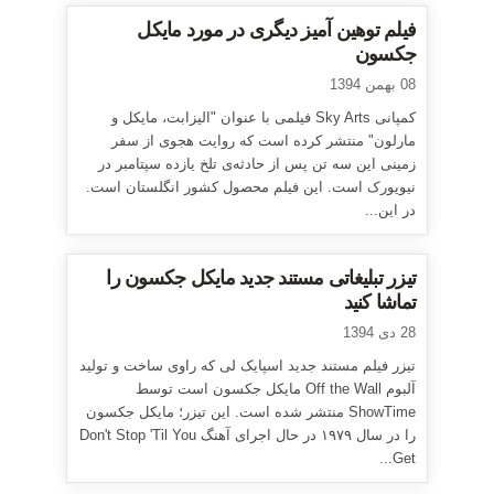
فیلم توهین آمیز دیگری در مورد مایکل
جکسون
08 بهمن 1394
کمپانی Sky Arts فیلمی با عنوان "الیزابت، مایکل و
مارلون" منتشر کرده است که روایت هجوی از سفر
زمینی این سه تن پس از حادثه‌ی تلخ یازده سپتامبر در
نیویورک است. این فیلم محصول کشور انگلستان است.
در این...
تیزر تبلیغاتی مستند جدید مایکل جکسون را
تماشا کنید
28 دی 1394
تیزر فیلم مستند جدید اسپایک لی که راوی ساخت و تولید
آلبوم Off the Wall مایکل جکسون است توسط
ShowTime منتشر شده است. این تیزر؛ مایکل جکسون
را در سال ۱۹۷۹ در حال اجرای آهنگ Don't Stop 'Til You
Get...