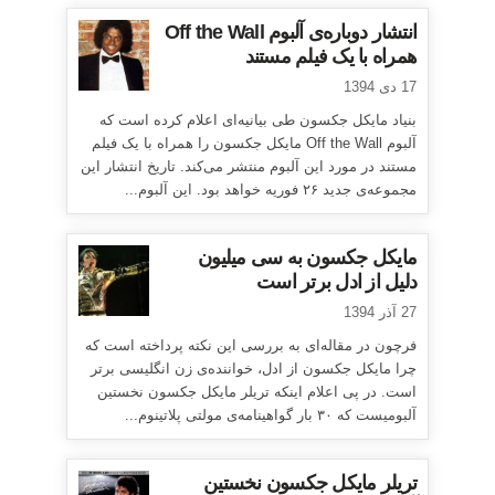
انتشار دوباره‌ی آلبوم Off the Wall
همراه با یک فیلم مستند
17 دی 1394
بنیاد مایکل جکسون طی بیانیه‌ای اعلام کرده است که
آلبوم Off the Wall مایکل جکسون را همراه با یک فیلم
مستند در مورد این آلبوم منتشر می‌کند. تاریخ انتشار این
مجموعه‌ی جدید ۲۶ فوریه خواهد بود. این آلبوم...
مایکل جکسون به سی میلیون
دلیل از ادل برتر است
27 آذر 1394
فرچون در مقاله‌ای به بررسی این نکته پرداخته است که
چرا مایکل جکسون از ادل، خواننده‌ی زن انگلیسی برتر
است. در پی اعلام اینکه تریلر مایکل جکسون نخستین
آلبومیست که ۳۰ بار گواهینامه‌ی مولتی پلاتینوم...
تریلر مایکل جکسون نخستین