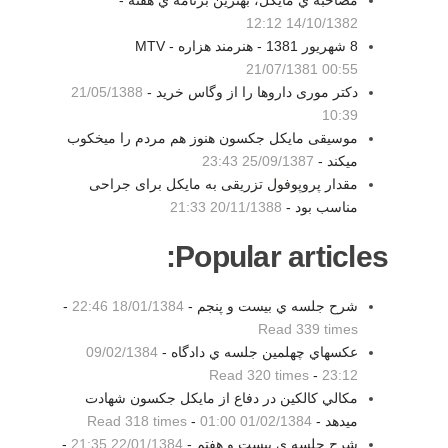
مصاحبه ي مايكل، بهترين برنامه ي هفته -
14/10/1382 12:12
8 شهريور 1381 - هنرمند هزاره MTV -
21/07/1381 00:55
دکتر موری داروها را از وگاس خرید -
21/05/1388
10:39
موسیقی مایکل جکسون هنوز هم مردم را میخکوب
میکند -
25/09/1387 23:43
مقدار پروپوفول تزریقی به مایکل برای جراحی
مناسب بود -
20/11/1388 21:33
Popular articles:
شرح جلسه ي بيست و پنجم -
18/01/1384 22:46
-
Read 339 times
عكسهاي چهلمين جلسه ي دادگاه -
09/02/1384
Read 320 times
-
23:12
مكالي كالكين در دفاع از مايكل جكسون شهادت
ميدهد -
01/02/1384 01:00
-
Read 318 times
شرح جلسه ي بيست و هفتم -
22/01/1384 21:35
-