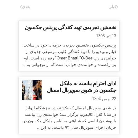
قبلی
بعدی
نخستین تجربه‌ی تهیه کنندگی پرینس جکسون
13 تیر 1395
پرینس جکسون نخستین تجربه‌ی حرفه‌ای خود در ساخت
فیلم و ویدیو را با تهیه کنندگی کلیپ موسیقی جدیدی از
خواننده‌ی رپ Omer Bhatti "O-Bee" رقم زده است. او-
بی رقصنده و خواننده‌ی جوانی است که از نوجوانی به...
ادای احترام بیانسه به مایکل
جکسون در شوی سوپربال امسال
22 بهمن 1394
در شوی سوپربال امسال که یکشنبه در ورزشگاه لیوایز
در سانا کلارا، کالیفرنیا برگزار شد؛ خواننده‌ی زن بیانسه
با پوشیدن لباسی که شباهتی به لباس مایکل جکسون در
جریان اجرای سوپربال سال ۹۳ داشت، به این...