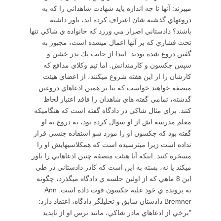
ميبرند: آنها تا چه اندازه بايد شهادت شاهداني را كه به
دروغهاي گذشته شان اعتراف كرده اند، باور داشته
باشند؟ دادستاني اصرار مي ورزد كه خانواده ي شاكي تنها
تحت فشاري كه بر آنها اعمال ميشده است، مجبور به
گفتن دروغ شده بودند. ابتدا از جانب يك پدر خشن و
سپس جكسون و كارمندانش. اما تيم وكلاي مدافع كه
كارشان را از اين هفته شروع ميكنند، از اعضاي هيئت
منصفه خواهند خواست كه بنا بر همين ادعاهاي دروغين
گذشته، تمامي گفته هاي شاهدان را فاقد اعتبار لحاظ
كنند. براي مثال شاكي در دادگاه گفته است كه هنگاميكه
معلم مدرسه اش از او سوال كرده بود، به دروغ به او
گفته بود كه جكسون او را مورد سو استفاده جنسي قرار
نداده است زيرا ميترسيده است كه همكلاسيهايش او را
مسخره كنند. اينكه آيا هيئت منصفه چنين ادعاهايي را باور
ميكند يا نه، بسته به اين است كه كادر دادستاني در طي
اين 8 ماهي كه از اولين جلسه ي دادگاه ميگذرد، چگونه
به پرونده ي خود عليه جكسون قوت داده است. Ann
Bremner دادستان سابق و تحليلگر دادگاه، اعتقاد دارد:
"برخي از ادعاهاي مادر شاكي، مانند ترس او از ناپديد