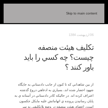
Skip to main content
06 ارديبهشت 1384
تكليف هيئت منصفه
چيست؟ چه كسي را بايد
باور كنند ؟
از بين شاهداني كه تا كنون از جانب دادستاني به جايگاه
شهود احضار شده اند، بسياري به ادعاهي دروغ گذشته
اعتراف كرده اند. در حاليكه كادر دادستاني در آستانه ي به
پايان رسانيدن پرونده ي اتهاماتش عليه مايكل جكسون
است، اعضاي هيئت منصفه در وضع بلاتكليفي به سر