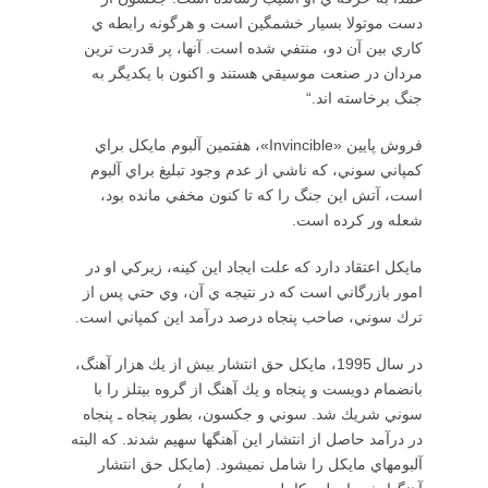
دست موتولا بسيار خشمگين است و هرگونه رابطه ي
كاري بين آن دو، منتفي شده است. آنها، پر قدرت ترين
مردان در صنعت موسيقي هستند و اكنون با يكديگر به
جنگ برخاسته اند.“
فروش پايين «Invincible»،‌ هفتمين آلبوم مايكل براي
كمپاني سوني، كه ناشي از عدم وجود تبليغ براي آلبوم
است، آتش اين جنگ را كه تا كنون مخفي مانده بود،
شعله ور كرده است.
مايكل اعتقاد دارد كه علت ايجاد اين كينه، زيركي او در
امور بازرگاني است كه در نتيجه ي آن، وي حتي پس از
ترك سوني، صاحب پنجاه درصد درآمد اين كمپاني است.
در سال 1995، مايكل حق انتشار بيش از يك هزار آهنگ،
بانضمام دويست و پنجاه و يك آهنگ از گروه بيتلز را با
سوني شريك شد. سوني و جكسون، بطور پنجاه ـ پنجاه
در درآمد حاصل از انتشار اين آهنگها سهيم شدند. كه البته
آلبومهاي مايكل را شامل نميشود. (مايكل حق انتشار