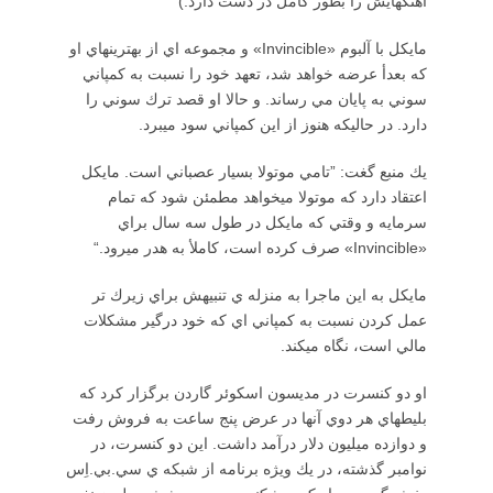
آهنگهايش را بطور كامل در دست دارد.)
مايكل با آلبوم «Invincible» و مجموعه اي از بهترينهاي او
كه بعدأ عرضه خواهد شد، تعهد خود را نسبت به كمپاني
سوني به پايان مي رساند. و حالا او قصد ترك سوني را
دارد. در حاليكه هنوز از اين كمپاني سود ميبرد.
يك منبع گغت: ”تامي موتولا بسيار عصباني است. مايكل
اعتقاد دارد كه موتولا ميخواهد مطمئن شود كه تمام
سرمايه و وقتي كه مايكل در طول سه سال براي
«Invincible» صرف كرده است، كاملأ به هدر ميرود.“
مايكل به اين ماجرا به منزله ي تنبيهش براي زيرك تر
عمل كردن نسبت به كمپاني اي كه خود درگير مشكلات
مالي است، نگاه ميكند.
او دو كنسرت در مديسون اسكوئر گاردن برگزار كرد كه
بليطهاي هر دوي آنها در عرض پنج ساعت به فروش رفت
و دوازده ميليون دلار درآمد داشت. اين دو كنسرت،‌ در
نوامبر گذشته، در يك ويژه برنامه از شبكه ي سي.بي.اِس