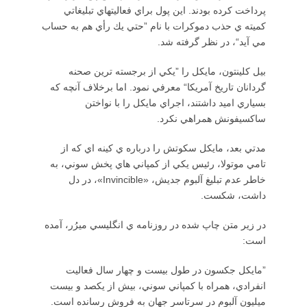
پرداخت كرده بودند. اين پول براي فعاليتهاي تبليغاتي
كميته ي حذب دموكرات با نام ”حتي يك رأي هم به حساب
مي آيد“، در نظر گرفته شد.
بيل كلينتون، مايكل را ”يكي از برجسته ترين صحنه
گردانان تاريخ آمريكا“ معرفي نمود. اما برخلاف آنچه كه
بسياري اميد داشتند، اجراي مايكل را با نواختن
ساكسيفونش همراهي نكرد.
مدتي بعد، مايكل سكوتش را درباره ي كينه اي كه از
تامي موتولا، رئيس يكي از كمپاني هاي پخش سوني، به
خاطر عدم تبليغ آلبوم جديش، «Invincible»،‌ در دل
داشت، شكست.
در زير متن چاپ شده در روزنامه ي انگليسي ميرُر، آمده
است:
”مايكل جكسون در طول بيست و چهار سال فعاليت
انفرادي، همراه با كمپاني سوني، بيش از يكصد و بيست
ميليون آلبوم در سرتاسر جهان به فروش رسانده است.