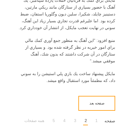
مايكل براي كمك به قربانيان حملات يازده سپتامبر، يك
آهنگ با حضور بسياري از ستارگان مانند ريكي مارتين،‌
دستينيز چايلد، شكيرا، سلين ديون وگلوريا استفان، ضبط
كرده بود. اما عليرغم قدرت تجاري بسيار زياد اين آهنگ،
سوني در نهايت تعجب مايكل،‌ از انتشار آن خودداري كرد.
منبع افزود: ”اين آهنگ به منظور جمع آوري كمك مالي
براي امور خيريه در نظر گرفته شده بود. و بسياري از
ستارگان در آن شركت داشتند كه بدون شك، آهنگ
موفقي ميشد.“
مايكل پيشنهاد ساخت يك بازي پلي استيشن را به سوني
داد، كه مطمئنأ مورد استقبال واقع ميشد.
صفحه بعد
1
2
3
4
5
همه صفحات
صفحه