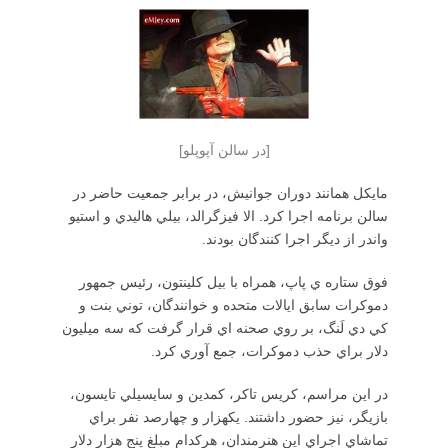
[در سالن آپوپلو]
مايكل همانند دوران جوانيش، در برابر جمعيت حاضر در
سالن برنامه اجرا كرد. الا فيزگرالد، بيلي هاليدي و استيو
واندر از ديگر اجرا كنندگان بودند.
فوق ستاره ي پاپ، همراه با بيل كلينتون، رئيس جمهور
دموكرات سابق ايالات متحده و خوانندگان، توني بنت و
كي دي لَنگ، بر روي صحنه اي قرار گرفت كه سه ميليون
دلار براي حذب دموكرات، جمع آوري كرد.
در اين مراسم، كريس تاكر، كمدين و سايسيلي تايسون،
بازيگر، نيز حضور داشتند. يكهزار و چهارصد نفر براي
تماشاي اجراي اين هنرمندان، هركدام مبلغ پنج هزار دلار