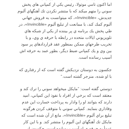
اما اكنون تامي موتولا، رئيس يكي از كمپاني هاي پخش
سوني را متهم ميكند كه با منتشر نكردن تك آهنگهاي آلبوم
جديدش، «Invincible»، كه ميتوانست به فروش جهاني
آلبوم كمك كند، با ممانعت از تبليغ آلبوم «Invincible»، در
طي پخش يك برنامه ي پر بيننده از يكي از شبكه هاي
تلويزيوني ايالات متحده در رابطه با حرفه ي وي، و با
تخريب طرحهاي ممكن بمنظور عقد قراردادهاي پر سود
بين وي و يك كمپاني ضبط ديگر، بطور عمد به حرفه اش
آسيب رسانده است.
جكسون به دوستان نزديكش گفته است كه از رفتاري كه
با او شده، منزجر گشته است.“
دوستي گفته است: ”مايكل ميخواهد سوني را ترك كند و
معتقد است كه برخي از افراد با نفوذ اين كمپاني، اميد
دارند كه بتوانند او را وادار به پرداخت خسارت اين عدم
وفاداري بنمايند. كمپاني سوني با متوقف كردن هرگونه
تبليغ براي آلبوم «Invincible»، مانع از آن شده است كه
مايكل تك آهنگهاي اين آلبوم را منتشر كند. و با اين كار
عمدأ به حرفه ي او آسيب رسانده است. جكسون از