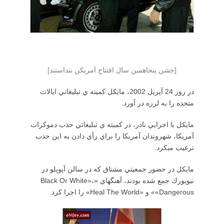
[جشن پنجاهمين سال افتتاح اَمريكن بنداستند]
در روز 24 آپريل 2002، مايكل كميته ي تبليغاتي ايالات
متحده را به لرزه در آورد.
مايكل با اجرايي نادر، در كميته ي تبليغاتي حذب دموكرات
آمريكا، شهروندان آمريكا را براي رأي دادن به اين حذب
ترغيب ميكرد.
مايكل در حضور جمعيتي مشتاق كه در سالن آپوپلو در
نيويورك جمع شده بودند، آهنگهاي «Black Or White»،
«Dangerous» و «Heal The World» را اجرا كرد.