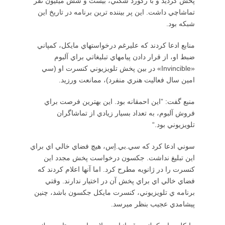
پخش گرديد و با ركورد شكني، بيست و شش ميليون نفر
تماشاچي داشت. اين پر بيننده ترين برنامه در تاريخ اين
شبكه بود.
منابع ادعا كردند كه عليرغم درخواستهاي مايكل، كمپاني
ضبط او، از قرار دادن پيامهاي تبليغاتي براي آلبوم
«Invincible» در بين پخش تلويزيوني كنسرت او (سي
امين سال فعاليت هنري منفرد)، ممانعت ورزيد.
منبع گفت: ”اين احمقانه بود. اين بهترين فرصت براي
فروش آلبوم، به تعداد بسيار زيادي از تماشاگران
تلويزيوني بود.“
سوني ادعا كرد كه سي.بي.اِس، هيچ فضاي خالي اي براي
اين تبليغ نداشت. جكسون درخواست پخش مجدد اين
كنسرت را در ژانويه مطرح كرد. اما آنها اعلام كردند كه
فضاي خالي اي براي پخش آن در اختيار ندارند. وقتي
برنامه ي تلويزيوني، كنسرت مايكل جكسون باشد، چنين
پيشامدي عجيب بنظر ميرسد.