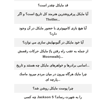
قد مايكل چقدر است؟
آيا مايكل پرفروشترين هنرمند كل تاريخ است؟ و اگر
Thriller...
آيا هيچ بازی کامپيوتری با حضور مايکل در آن وجود
دارد؟
آيا خود مايكل در آلبومهايش سازی مي نوازد؟
مايكل حركات رقصش (از جمله به عقب راه رفتن يا
Moonwalk)...
اسامی برادرها و خواهرهای مايكل چه هستند و تاريخ...
چرا مايك هرگاه بيرون در ميان مردم ميرود ماسك
پارچه ای...
چرا پوست مايكل روشن شد؟
چه كسی Jackson 5 را به شهرت رساند؟