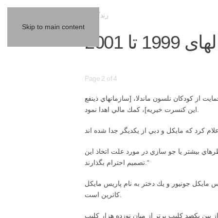
زندگینامه
Skip to main content
1999 تا 2001
Page 2 of 4
ت از كودكان نلسون ماندلا، [سازمانهاي ذينفع
اين كنسرت خيريه]، كمك مالي اهدا نمود.
رهاي بيشتر يا جو سازي در مورد علت اتخاذ اين
تصميم احترام بگذارند.“
يك پسر به نام پرينس مايكل جونيور و يك دختر به نام پاريس مايكل
كاترين است.
 بين يكصد كليپ برتر از ميان نوزده هزار كليپ