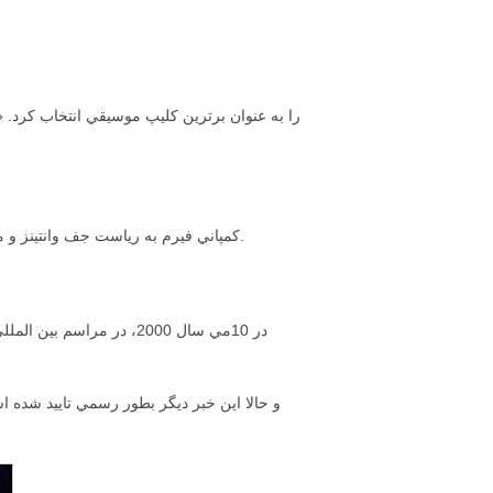
كمپاني فيرم به رياست جف وانتينز و مايكل گرين، در حالي كه دو سال از فعاليتش مي گذشت، يكي از محبوبترين تيمهاي مديريتي موسيقي در دنيا به حساب مي آمد.
در 10مي سال 2000، در مر
و حالا اين خبر ديگر بطور رسمي تاييد شده 