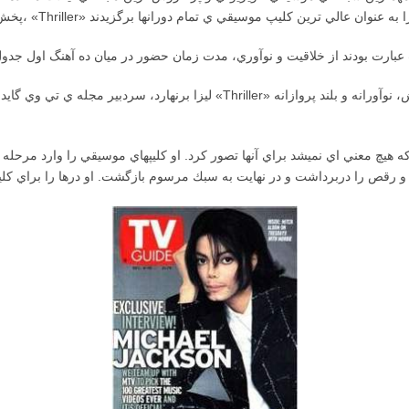
ليزا برنهارد، سردبير مجله ي تي وي گايد، كه با مايكل نيز مصاحبه كرده بود، عل