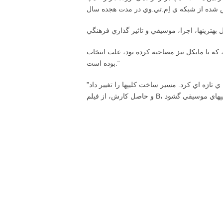
ت انتخاب «Thriller» را چنين برشمرد كه اين كليپ ”براي زمان خودش، نوآورانه و بلند پروازانه
بوده است.“
”مايكل تصاوير بسياري در كليپها مشاهده ميكرد كه هيچ معني اي نميشد براي آنها تصور كرد. او كليپهاي موسيقي را وارد مرحله ي تازه اي كرد. مسير ساخت كليپها را تغيير داد