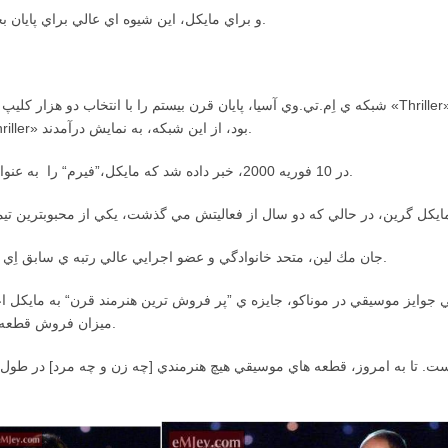
و براي مايكل، اين شيوه اي عالي براي پايان بخشيدن به سال 1999 و آغاز كردن قرن جديد بود.
شبكه ي اِم.تي.وي آسيا، پايان قرن بيستم را با انتخاب دو هزار كليپ موسيقي برتر، به نحو با شكوهي
تمامي اين دو هزار كليپ، كه شماره يكشان «Thriller» بود، از اين شبكه، به نمايش درآمدند.
در 10 فوريه 2000، خبر داده شد كه مايكل،”فيرم“ را به عنوان كمپاني مديريتي جديد خود، انتخاب كرده است.
جان مك لين، متحد خانوادگي و عضو اجرايي عالي رتبه ي سابق اِي اند اِم، در تيم مديريتي مايكل جكسون باقي ماند.
اسم بين المللي جوايز موسيقي در موناكو، جايزه ي ”پر فروش ترين هنرمند قرن“ به مايك
ميزان فروش قطعه هاي موسيقي اهدا مي شود، منحصر بفرد است.
است. تا به امروز، قطعه هاي موسيقي هيچ هنرمندي [چه زن و چه مرد] در طول 