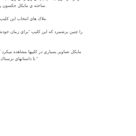
پخش شده از شبكه ي اِم.تي.وي در مدت هجده سال، «Thriller» ساخته ي مايكل جكسون را به عنوان عالي ترين كليپ موسيقي ي تمام دورانها برگزيدند.
ملاك هاي انتخاب اين كليپ عبارت بودند از خلاقيت و نوآوري، مدت زمان حضور در ميان ده آهنگ اول جدول بهترينها، اجرا، موسيقي و تاثير گذاري فرهنگي.
و حاصل كارش، از فيلم B، تا داستانهاي ترسناك و رقص را دربرداشت و در نهايت به سبك مرسوم بازگشت. او درها را براي كليپهاي موسيقي گشود.“