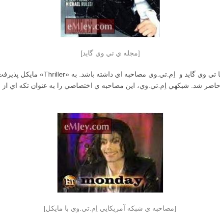
[مجله ي تي وي گايد]
مايكل پذيرفت كه در رابطه با انعكاس خ
 حاضر شد. شبكهي اِم.تي.وي، اين مصاحبه ي اختصاصي را به عنوان تكه اي از ب
[مصاحبه ي شبكه آمريكايي اِم.تي.وي با مايكل]