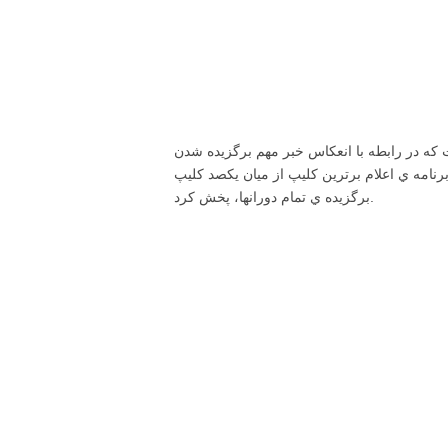
بر مهم برگزيده شدن «Thriller» به عنوان عاليترين كليپ موسيقي تمام دورانها، با تي وي گايد و اِم.تي.وي مصاحبه اي داشته باشد. به
رنامه ي اعلام برترين كليپ از ميان يكصد كليپ
برگزيده ي تمام دورانها، پخش كرد.