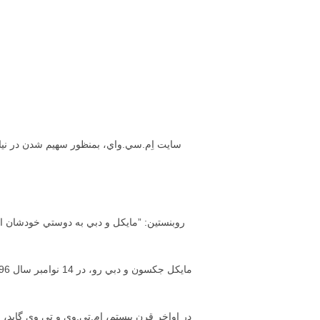
سايت اِم.سي.واي، بمنظور سهيم شدن در نيات
روبنستين: ”مايكل و دبي به دوستي خودشان ادا
در اواخر قرن بيستم، اِم.تي.وي و تي وي گايد،