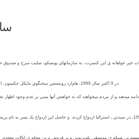
سالهای 
 خير خواهانه ي اين كنسرت، به سازمانهاي يونسكو، صليب سرخ و صندوق حماي
در 9 اكتبر سال 1999، هاوارد روبنستين سخنگوي مايكل جكسون، اعلام كرد كه مايكل و دبي از يكديگر جدا شده اند.
مه ميدهند و از مردم ميخواهند كه به خواهش آنها مبني بر عدم وجود اظهار نظ
مايكل جكسون و دبي رو، در 14 نوامبر سال 1996، در سيدني ـ استراليا ازدواج كردند. و حاصل اين ازدواج 
 مهمترين شبكه ي موسيقي تلويزيوني و پر فروش ترين مجله ي ايالات متحده، از