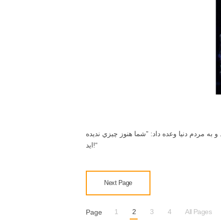
به مردم دنيا وعده داد: ”شما هنوز چيزي نديده
ايد!“
Next Page
1
2
3
4
All Pages
Page