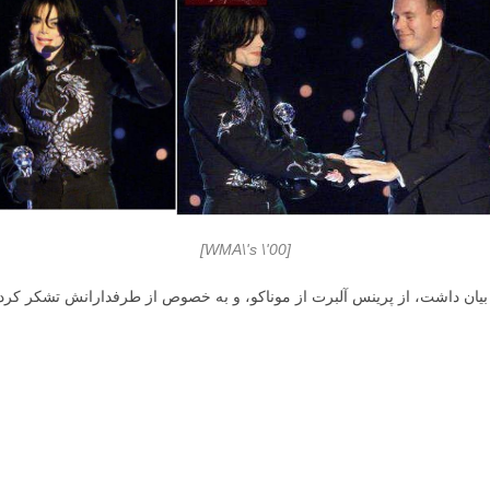
[WMA\'s \'00]
بيان داشت، از پرينس آلبرت از موناكو، و به خصوص از طرفدارانش تشكر كرد و 