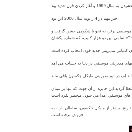
خبر مهم در 4 ژانويه سال 2000 اين بود:
 جشن گرفت و «Thriller» را به عنوان برترين كليپ موسيقي انتخاب كرد.
ل اعطا گرديد.اين جايزه از آن جهت كه تنها بر مبناي
تاريخ، بيشتر از مايكل جكسون، سلطان پاپ، به
فروش نرفته است.