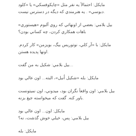
مايكل: احتمالأ يه نفر مثل «چايكوفسكي» يا «كلود
دبوسي» . يه هنرمندي كه ديگه در دسترس نيست.
بيل بلامي: بعضي از اونهائي كه روي آلبوم «هيستوري»
باهات همكاري كردن، چه كساني بودن؟
مايكل: با «آر.كلي، نوتوريس بيگ، بويزمن» كار كردم.
اونها پديده هستن.
بيل بلامي: شكيل به من گفت...
مايكل: بله «شكيل اُنيل»، البته... اون عالي بود
بيل بلامي: اون واقعأ نگران بود، ميدوني، اون نميتونست
باور كنه. گفت كه ميخواسته جيغ بزنه.
مايكل: اون... اون عالي بود
بيل بلامي: پس، خيلي خوش گذشت، نه؟
مايكل: بله