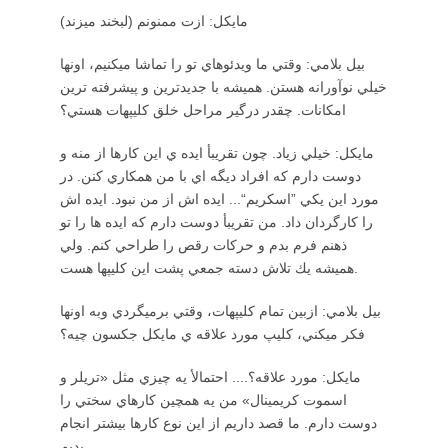
مايكل: ازت ممنونم (لبخند ميزند)
بيل بلامي: وقتي ما ويدئوهاي تو را تماشا ميكنيم، اونها
خيلي نوآورانه هستن. هميشه با جديدترين و پيشرفته ترين
امكانات. چقدر درگير مراحل خلق كليپهات هستي؟
مايكل: خيلي زياد. چون تقريبأ ايده ي اين كارها از منه و
دوست دارم كه افراد ديگه اي با من همكاري كنن. در
مورد اين يكي ”اسكريم“... ايده اش از من نبود. ايده اش
را كارگردان داد. من تقريبأ دوست دارم كه ايده ها را تو
ذهنم فرم بدم و حركات رقص را طراحي كنم. ولي
هميشه يك تلاش دسته جمعي پشت اين كليپها هست.
بيل بلامي: ازبين تمام كليپهات، وقتي برميگردي وبه اونها
فكر ميكني، كليپ مورد علاقه ي مايكل جكسون چيه؟
مايكل: مورد علاقه؟.... احتمالأ يه چيزي مثل «تريلر و
اسموت كريمينال» من يه همچين كارهاي سختي را
دوست دارم. ما قصد داريم از اين نوع كارها بيشتر انجام
بديم.