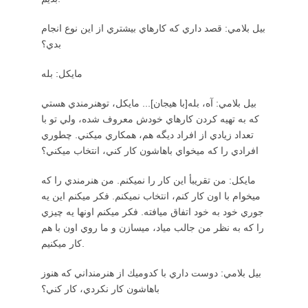
بيل بلامي: قصد داري كه كارهاي بيشتري از اين نوع انجام
بدي؟
مايكل: بله
بيل بلامي: آه، بله[با هيجان]... مايكل، توهنرمندي هستي
كه به تهيه كردن كارهاي خودش معروف شده، ولي تو با
تعداد زيادي از افراد ديگه هم، همكاري ميكني. چطوري
افرادي را كه ميخواي باهاشون كار كني، انتخاب ميكني؟
مايكل: من تقريبأ اين كار را نميكنم. من هنرمندي را كه
ميخوام با اون كار كنم، انتخاب نميكنم. فكر ميكنم اين يه
جوري خود به خود اتفاق ميافته. فكر ميكنم اونها يه چيزي
را كه به نظر من جالب مياد، ميسازن و ما روي اون با هم
كار ميكنيم.
بيل بلامي: دوست داري با كدوميك از هنرمنداني كه هنوز
باهاشون كار نكردي، كار كني؟