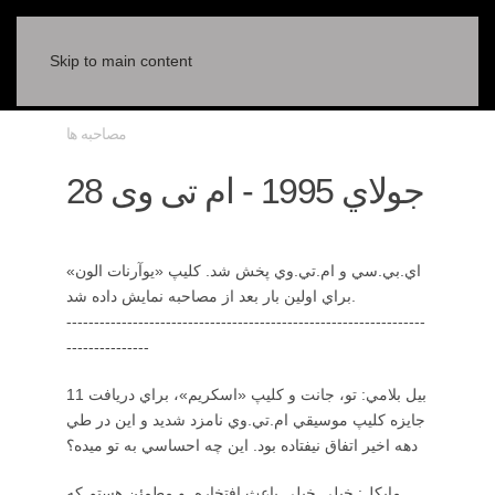
Skip to main content
مصاحبه ها
28 جولاي 1995 - ام تی وی
اي.بي.سي و ام.تي.وي پخش شد. كليپ «يوآرنات الون»
براي اولين بار بعد از مصاحبه نمايش داده شد.
-----------------------------------------------------------------
---------------
بيل بلامي: تو، جانت و كليپ «اسكريم»، براي دريافت 11
جايزه كليپ موسيقي ام.تي.وي نامزد شديد و اين در طي
دهه اخير اتفاق نيفتاده بود. اين چه احساسي به تو ميده؟
مايكل: خيلي خيلي باعث افتخاره. و مطمئن هستم كه