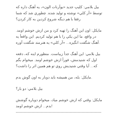
بيل بلامي: كليپ جديد «يوآرنات الون»، يه آهنگ داره كه
توسط «آر.كلي» نوشته و توليد شده. چطوري شد كه شما
رفقا با هم ديگه شروع كردين به كار كردن؟
مايكل: اون اين آهنگ را تهيه كرد و من ازش خوشم اومد.
در واقع، ما اين يكي را با هم توليد كرديم. اين واقعأ يه
آهنگ شگفت انگيزه... «آر.كلي» يه هنرمند شگفت آوره.
بيل بلامي: اين آهنگ جدأ زيباست. منظورم اينه كه، دفعه
اول كه شنيدمش، فورأ ازش خوشم اومد. ميخوام بگم
كه... آيا وقتي شنيديش روي تو هم همين اثر را داشت؟
مايكل: بله، من هميشه بايد دوبار به اون گوش بدم.
بيل بلامي: دو بار؟
مايكل: وقتي كه ازش خوشم مياد، ميخوام دوباره گوشش
بدم... ازش خوشم اومد!
-----------------------------------------------------------------