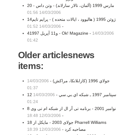
20 مارس 1999 (آلمان، تالار سارلاند) - وتن داس -
14/03/2006 01:56
14ژوئن 1995 ( هاليوود ، ايالات متحده ) - پرایم تایم
14/03/2006 01:52
-
14/03/2006
4و11 آپريل 1997 - Ok! Magazine -
01:42
Older articlesnews
items:
جولاي 1996 (كازابلانكا، مراکش) -
14/03/2006
01:37
12 سپتامبر 1997 ـ شبكه اي.بي.سي -
14/03/2006
01:24
8 نوامبر 2001 - برنامه تی آر ال از شبکه ام تی وی
12/03/2006 18:48
-
18 جولای 2003 - مایکل از Pharrell Williams
مصاحبه کرد -
12/03/2006 18:39