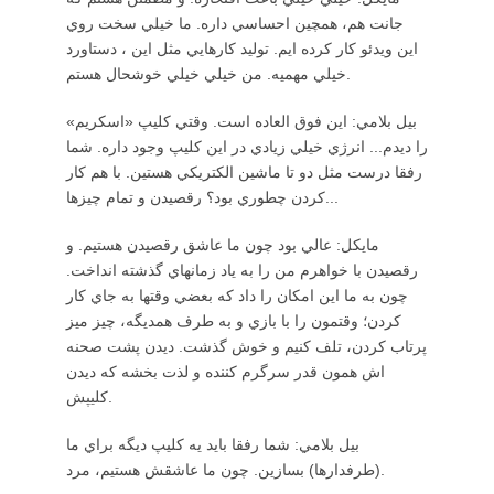
جانت هم، همچين احساسي داره. ما خيلي سخت روي
اين ويدئو كار كرده ايم. توليد كارهايي مثل اين ، دستاورد
خيلي مهميه. من خيلي خيلي خوشحال هستم.
بيل بلامي: اين فوق العاده است. وقتي كليپ «اسكريم»
را ديدم... انرژي خيلي زيادي در اين كليپ وجود داره. شما
رفقا درست مثل دو تا ماشين الكتريكي هستين. با هم كار
كردن چطوري بود؟ رقصيدن و تمام چيزها...
مايكل: عالي بود چون ما عاشق رقصيدن هستيم. و
رقصيدن با خواهرم من را به ياد زمانهاي گذشته انداخت.
چون به ما اين امكان را داد كه بعضي وقتها به جاي كار
كردن؛ وقتمون را با بازي و به طرف همديگه، چيز ميز
پرتاب كردن، تلف كنيم و خوش گذشت. ديدن پشت صحنه
اش همون قدر سرگرم كننده و لذت بخشه كه ديدن
كليپش.
بيل بلامي: شما رفقا بايد يه كليپ ديگه براي ما
(طرفدارها) بسازين. چون ما عاشقش هستيم، مرد.