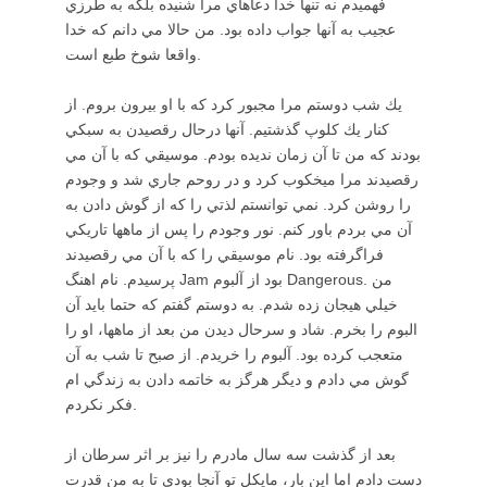
فهميدم نه تنها خدا دعاهاي مرا شنيده بلكه به طرزي
عجيب به آنها جواب داده بود. من حالا مي دانم كه خدا
واقعا شوخ طبع است.
يك شب دوستم مرا مجبور كرد كه با او بيرون بروم. از
كنار يك كلوپ گذشتيم. آنها درحال رقصيدن به سبكي
بودند كه من تا آن زمان نديده بودم. موسيقي كه با آن مي
رقصيدند مرا ميخكوب كرد و در روحم جاري شد و وجودم
را روشن كرد. نمي توانستم لذتي را كه از گوش دادن به
آن مي بردم باور كنم. نور وجودم را پس از ماهها تاريكي
فراگرفته بود. نام موسيقي را كه با آن مي رقصيدند
پرسيدم. نام اهنگ Jam بود از آلبوم Dangerous. من
خيلي هيجان زده شدم. به دوستم گفتم كه حتما بايد آن
البوم را بخرم. شاد و سرحال ديدن من بعد از ماهها، او را
متعجب كرده بود. آلبوم را خريدم. از صبح تا شب به آن
گوش مي دادم و ديگر هرگز به خاتمه دادن به زندگي ام
فكر نكردم.
بعد از گذشت سه سال مادرم را نيز بر اثر سرطان از
دست دادم اما اين بار، مايكل تو آنجا بودي تا به من قدرت