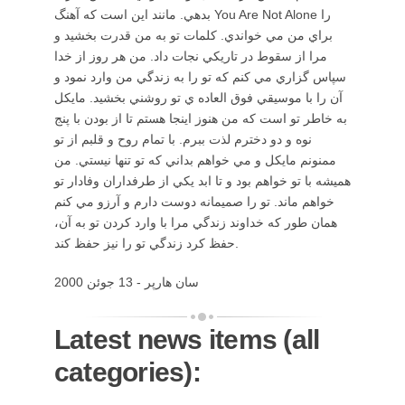
بدهي. مانند اين است كه آهنگ You Are Not Alone را
براي من مي خواندي. كلمات تو به من قدرت بخشيد و
مرا از سقوط در تاريكي نجات داد. من هر روز از خدا
سپاس گزاري مي كنم كه تو را به زندگي من وارد نمود و
آن را با موسيقي فوق العاده ي تو روشني بخشيد. مايكل
به خاطر تو است كه من هنوز اينجا هستم تا از بودن با پنج
نوه و دو دخترم لذت ببرم. با تمام روح و قلبم از تو
ممنونم مايكل و مي خواهم بداني كه تو تنها نيستي. من
هميشه با تو خواهم بود و تا ابد يكي از طرفداران وفادار تو
خواهم ماند. تو را صميمانه دوست دارم و آرزو مي كنم
همان طور كه خداوند زندگي مرا با وارد كردن تو به آن،
حفظ كرد زندگي تو را نيز حفظ كند.
سان هارپر - 13 جوئن 2000
Latest news items (all
categories):