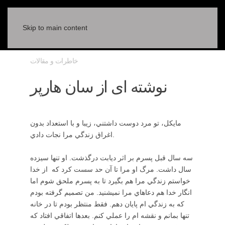
Skip to main content
خاطرات و مقالات
نوشته ای از سان هارپر
مايكل، تو مرد دوست داشتني، زيبا و با استعداد بدون
اغراق زندگي مرا نجات دادي.
سه سال قبل پسرم بر اثر ديابت درگذشت. او تنها سيزده
سال داشت. مرگ او مرا تا آن حد سست كرد كه از خدا
خواستم زندگي مرا هم بگيرد تا به پسرم ملحق شوم اما
انگار خدا هم دعاهاي مرا نميشنيد. من تصميم گرفته بودم
كه به زندگي ام پايان دهم. فقط منتظر بودم تا در خانه
تنها بمانم و نقشه ام را عملي كنم. بعدها اتفاقي افتاد كه