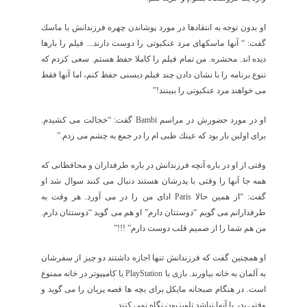
او بدون توجه به انتقادها در مورد پوشاندن چهره فرزندانش با ماسك
گفت:
“
آنها ماسكهای مرد عنكبوتی را دوست دارند... فيلم را بارها
ديده اند. محشره. من تمام فيلم را كاملا حفظ هستم. سعی كردم كه
تنوع برنامه را با نشان دادن چند فيلم ديسنی حفظ كنم، اما آنها فقط
می خواهند مرد عنكبوتی را ببينند!
”
او در مورد حضورش در مراسم
Bambi
گفت:
“
خجالت می كشيدم.
برای اولين بار بود كه عينك طبی ام را در جمع به چشم می زدم.
”
وقتی از او در باره آنچه فرزندانش در باره طرفداران و محافظانی كه
همه جا آنها را وقتی با پدرشان هستند دنبال می كنند سوال شد او
گفت:
“
از همين حالا
Paris
ادای من را در می آورد. هر وقت به
طرفدارانم می گويم
“
دوستتان دارم
”
او هم می گويد
“
دوستتان دارم.
من هم شما را از صميم قلب دوست دارم
”
!!!
”
او همچنين گفت كه فرزندانش تنها اجازه داشتند دو چيز از سفرشان
به آلمان به خانه بياورند. بازی با
PlayStation
يا كامپيوتر در خانه ممنوع
است. در هنگام صبحانه مايكل برای بچه ها قصه پريان را می گويد و
وقتی پدر با آنها نباشد تلويزيون نگاه نمی كنند.