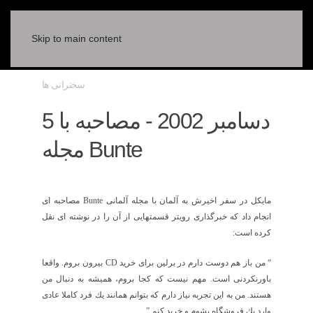
Skip to main content
سخنرانی ها
5 دسامبر 2002 - مصاحبه با
مجله Bunte
مايكل در سفر اخيرش به آلمان با مجله آلمانی
Bunte
مصاحبه ای
انجام داد كه خبرگذاری رويتر قسمتهايی از آن را در نوشته ای نقل
كرده است:
“
من باز هم دوست دارم در برلين برای خريد
CD
بيرون بروم. واقعا
باورنكردنی است. مهم نيست كه كجا بروم‏، هميشه به دنبال من
هستند. من به اين تجربه نياز دارم كه بتوانم همانند يك فرد كاملا عادی
وارد يك فروشگاه بشوم و خريد كنم.
”