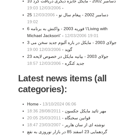
10 دسامبر 2002 - مایکل جایزه دیگری دریافت کرد
12/03/2006 19:03
-
25 دسامبر 2002 - پيغام سال نو -
12/03/2006
19:02
6 فوریه 2003 - واکنش به برنامه \'Living with
Michael Jackson\' -
12/03/2006 19:01
3 جولای 2003 - مايکل در باره آلبوم جديد سخن می
گويد -
12/03/2006 19:00
23 جولای 2003 - بيانيه مايکل در خصوص لايحه
جديد کنگره -
12/03/2006 18:57
Latest news items (all
categories):
Home -
13/10/2024 06:06
مهر تائید مایکل جکسون -
28/08/2011 18:36
قوانین سخنگاه -
25/03/2011 20:05
نوشته ای از سان هارپر -
23/03/2007 18:47
گردهمایی 23 اسفند 85 در بازار نوروزی به نفع