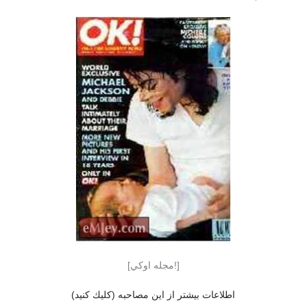
[مجله اوكي!]
اطلاعات بيشتر از اين مصاحبه (كليك كنيد)