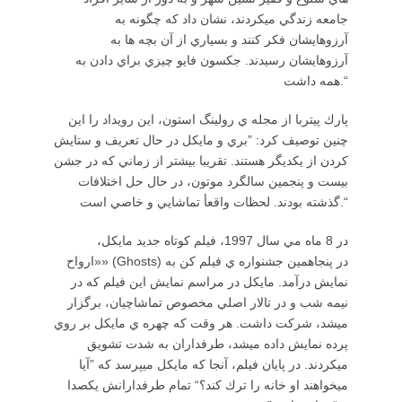
جامعه زندگي ميكردند، نشان داد كه چگونه به
آرزوهايشان فكر كنند و بسياري از آن بچه ها به
آرزوهايشان رسيدند. جكسون فايو چيزي براي دادن به
همه داشت.“
پارك پيتربا از مجله ي رولينگ استون، اين رويداد را اين
چنين توصيف كرد: ”بري و مايكل در حال تعريف و ستايش
كردن از يكديگر هستند. تقريبا بيشتر از زماني كه در جشن
بيست و پنجمين سالگرد موتون، در حال حل اختلافات
گذشته بودند. لحظات واقعأ تماشايي و خاصي است.“
در 8 ماه مي سال 1997، فيلم كوتاه جديد مايكل،
«ارواح» (Ghosts) در پنجاهمين جشنواره ي فيلم كن به
نمايش درآمد. مايكل در مراسم نمايش اين فيلم كه در
نيمه شب و در تالار اصلي مخصوص تماشاچيان، برگزار
ميشد، شركت داشت. هر وقت كه چهره ي مايكل بر روي
پرده نمايش داده ميشد، طرفداران به شدت تشويق
ميكردند. در پايان فيلم، آنجا كه مايكل ميپرسد كه ”آيا
ميخواهند او خانه را ترك كند؟“ تمام طرفدارانش يكصدا