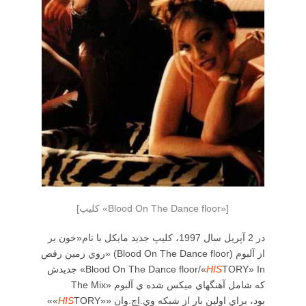
[كليپ «Blood On The Dance floor»]
در 2 آپريل سال 1997، كليپ جديد مايكل با نام«خون بر
روي زمين رقص» (Blood On The Dance floor) از آلبوم
TORY» In
HIS
جديدش «Blood On The Dance floor/«
The Mix» كه شامل آهنگهاي ميكس شده ي آلبوم
TORY»» بود، براي اولين بار از شبكه وي.اِچ.وان
HIS
««