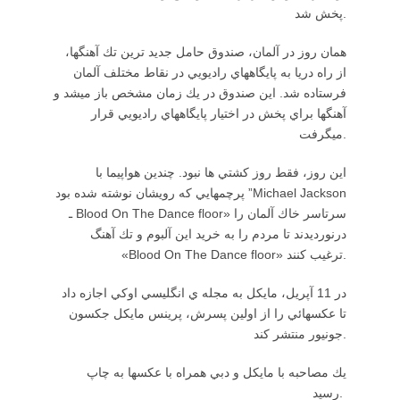
پخش شد.
همان روز در آلمان، صندوق حامل جديد ترين تك آهنگها،‌
از راه دريا به پايگاههاي راديويي در نقاط مختلف آلمان
فرستاده شد. اين صندوق در يك زمان مشخص باز ميشد و
آهنگها براي پخش در اختيار پايگاههاي راديويي قرار
ميگرفت.
اين روز، فقط روز كشتي ها نبود. چندين هواپيما با
پرچمهايي كه رويشان نوشته شده بود ”Michael Jackson
ـ Blood On The Dance floor» سرتاسر خاك آلمان را
درنورديدند تا مردم را به خريد اين آلبوم و تك آهنگ
«Blood On The Dance floor» ترغيب كنند.
در 11 آپريل، مايكل به مجله ي انگليسي اوكي اجازه داد
تا عكسهائي را از اولين پسرش، پرينس مايكل جكسون
جونيور منتشر كند.
يك مصاحبه با مايكل و دبي همراه با عكسها به چاپ
رسيد.