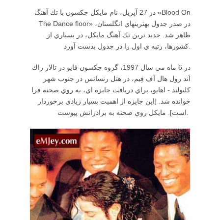
در 27 آپريل، نام مايكل جكسون با تك آهنگ «Blood On
The Dance floor» در صدر جدول بهترينهاي انگلستان،
ظاهر شد. جديد ترين تك آهنگ مايكل، در بسياري از
كشورها، رتبه ي اول را در جدول بدست آورد.
در 6 ماه مي سال 1997، گروه جكسون فايو در تالار راك
اَند رول هال آف فِيم، در هتل رنسانس در جنوب شهر
كليولند - اهايو، براي دريافت جايزه اي، به روي صحنه فرا
خوانده شد. [اين جايزه از اهميت بسيار زيادي برخوردار
است]. مايكل روي صحنه به برادرانش پيوست.