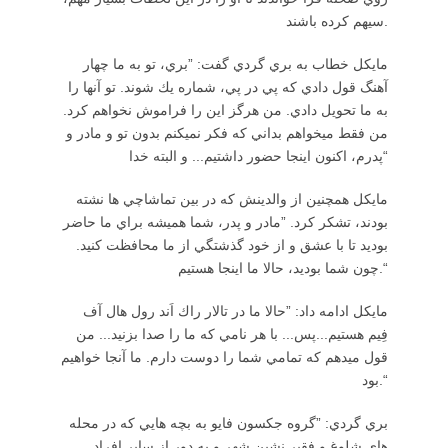
سيهم كرده باشند.
مايكل خطاب به بري گردي گفت: ”بري، تو به ما چهار
آهنگ قول دادي كه پي در پي، شماره يك شوند. تو آنها را
به ما تحويل دادي. من هرگز اين را فراموش نخواهم كرد.
من فقط ميخواهم بداني كه فكر نميكنم بدون تو و مادر و
پدرم، اكنون اينجا حضور داشتيم... و البته خدا“
مايكل همچنين از والدينش كه در بين تماشاچي ها نشته
بودند، تشكر كرد. ”مادر و پدر، شما هميشه براي ما حاضر
بوديد تا با عشق و از خود گذشتگي از ما محافظت كنيد.
چون شما بوديد، حالا ما اينجا هستيم.“
مايكل ادامه داد: ”حالا ما در تالار راك اَند رول هال آف
فِيم هستيم...پس... با هر نامي كه ما را صدا بزنيد... من
قول ميدهم كه تمامي شما را دوست دارم. ما آنجا خواهيم
بود.“
بري گردي: ”گروه جكسون فايو به بچه هايي كه در محله
هاي شلوغ و فقير نشين شهر و به دور از ساير افراد