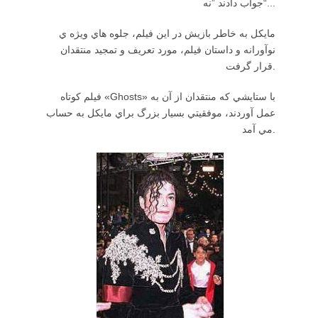
جواب دادند ”نه“...
مايكل به خاطر بازيش در اين فيلم، جلوه هاي ويژه ي
نوآورانه و داستان فيلم، مورد تعريف و تمجيد منتقدان
قرار گرفت.
فيلم كوتاه «Ghosts» با ستايشي كه منتقدان از آن به
عمل آوردند، موفقيتي بسيار بزرگ براي مايكل به حساب
مي آمد.