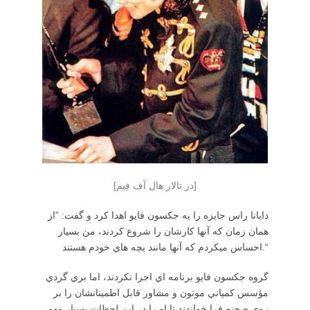
[در تالار هال آف فِيم]
دايانا راس جايزه را به جكسون فايو اهدا كرد و گفت: ”از
همان زمان كه آنها كارشان را شروع كردند، من بسيار
احساس ميكردم كه آنها مانند بچه هاي خودم هستند.“
گروه جكسون فايو برنامه اي اجرا نكردند، اما بري گردي
مؤسس كمپاني موتون و مشاور قابل اطمينانشان را بر
روي صحنه فرا خواندند تا او را در اين لحظات بسيار مهم،