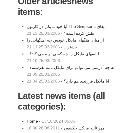
Older articlesnews
items:
آيا خود مايكل در كارتون The Simpsons ايفای
نقش كرده است؟ -
25/03/2006 21:13
از ميان آهنگهای مايكل خودش چه آهنگهايی را
بيشتر... -
25/03/2006 21:11
لباسهای مايكل را چه كسی تهيه می كند؟ -
25/03/2006 21:10
به چه آدرسی می توانم برای مايكل نامه بفرستم؟ -
25/03/2006 21:09
آيا مايكل فرزندی هم دارد؟ -
25/03/2006 21:04
Latest news items (all
categories):
Home -
13/10/2024 06:06
مهر تائید مایکل جکسون -
28/08/2011 18:36