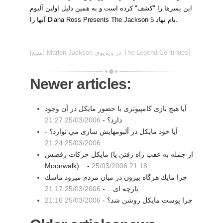
اين پسرها را "كشف" كرده است و به همين دليل اولبن آلبوم
آنها را Diana Ross Presents The Jackson 5 نام نهاد.
[منبع: Marlon Jackson در ويديوی The Legend Continues]
Newer articles:
آيا هيچ بازی کامپيوتری با حضور مايکل در آن وجود
دارد؟ -
25/03/2006 21:27
آيا خود مايكل در آلبومهايش سازی مي نوازد؟ -
25/03/2006 21:24
مايكل حركات رقصش (از جمله به عقب راه رفتن يا
Moonwalk)... -
25/03/2006 21:18
چرا مايك هرگاه بيرون در ميان مردم ميرود ماسك
پارچه ای... -
25/03/2006 21:17
چرا پوست مايكل روشن شد؟ -
25/03/2006 21:16