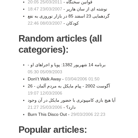
قوانین سخنگاه -
25/03/2011 20:05
نوشته ای از سان هارپر -
23/03/2007 18:47
گردهمایی 23 اسفند 85 در بازار نوروزی به نفع
کودکان -
08/03/2007 22:46
Random articles (all
categories):
برنامه 14 شهريور 1382: پويا و اجراهای او -
05/09/2003 05:30
Don\'t Walk Away -
03/04/2006 01:50
26 آگوست 2002 - پيام مايکل به مردم آلمان -
12/03/2006 19:07
آيا هيچ بازی کامپيوتری با حضور مايکل در آن وجود
دارد؟ -
25/03/2006 21:27
Burn This Disco Out -
29/03/2006 22:23
Popular articles: