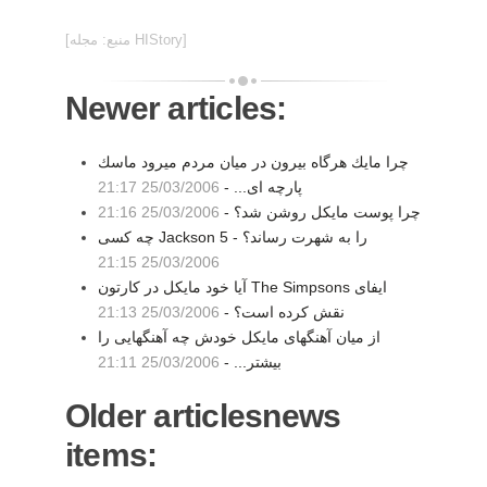
[منبع: مجله HIStory]
Newer articles:
چرا مايك هرگاه بيرون در ميان مردم ميرود ماسك
پارچه ای... -
25/03/2006 21:17
چرا پوست مايكل روشن شد؟ -
25/03/2006 21:16
چه كسی Jackson 5 را به شهرت رساند؟ -
25/03/2006 21:15
آيا خود مايكل در كارتون The Simpsons ايفای
نقش كرده است؟ -
25/03/2006 21:13
از ميان آهنگهای مايكل خودش چه آهنگهايی را
بيشتر... -
25/03/2006 21:11
Older articlesnews
items: