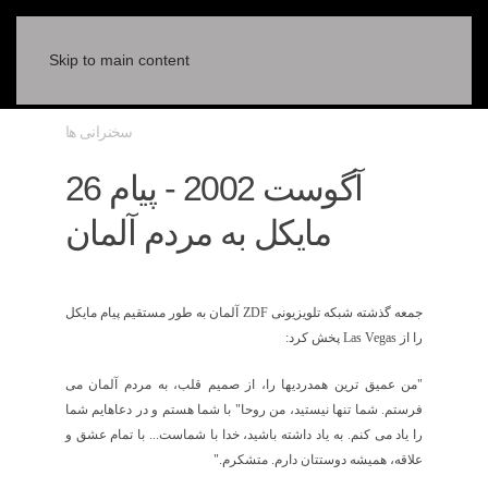
Skip to main content
سخنرانی ها
26 آگوست 2002 - پيام
مايکل به مردم آلمان
جمعه گذشته شبکه تلويزيونی
ZDF
آلمان به طور مستقيم پيام مايکل
را از
Las Vegas
پخش کرد:
"من عميق ترين همدرديها را، از صميم قلب، به مردم آلمان می
فرستم. شما تنها نيستيد، من روحا" با شما هستم و در دعاهايم شما
را ياد می کنم. به ياد داشته باشيد، خدا با شماست... با تمام عشق و
علاقه، هميشه دوستتان دارم. متشکرم."