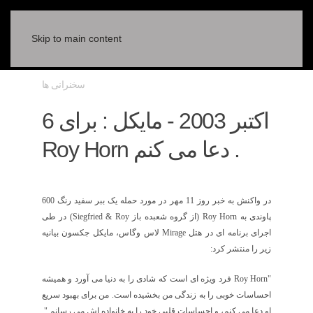
Skip to main content
سخنرانی ها
6 اکتبر 2003 - مایکل : برای
Roy Horn دعا می کنم .
در واکنش به خبر روز 11 مهر در مورد حمله يک ببر سفيد رنگ 600
پاوندی به
Roy Horn
(از گروه شعبده باز
Siegfried & Roy
) در طی
اجرای برنامه ای در هتل
Mirage
لاس وگاس، مايکل جکسون بيانيه
زير را منتشر کرد:
"
Roy Horn
فرد ويژه ای است که شادی را به دنيا می آورد و هميشه
احساسات خوبی را به زندگی من بخشيده است. من برای بهبود سريع
او دعا می کنم، و احساسات قلبی خود را به خانواده اش می رسانم."