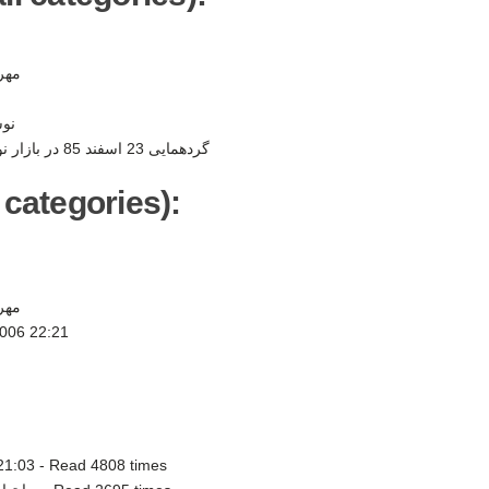
م -
ن -
گردهمایی 23 اسفند 85 در بازار نوروزی به نفع کودکان -
 categories):
م -
2006 22:21
21:03
-
Read 4808 times