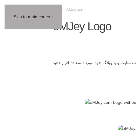
About eMJey.com
Skip to main content
eMJey Logo