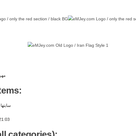
م -
items:
سایته -
21:03
ll categories):